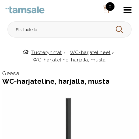
Skip to content
0
HAE
Tuoteryhmät
›
WC-harjatelineet
›
Etusivulle
WC-harjateline, harjalla, musta
Geesa
WC-harjateline, harjalla, musta