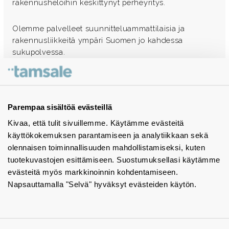
rakennusheloihin keskittynyt perheyritys.
Olemme palvelleet suunnitteluammattilaisia ja
rakennusliikkeitä ympäri Suomen jo kahdessa
sukupolvessa.
Ota yhteyttä - autamme mielellämme
Tuotekuvastot
Parempaa sisältöä evästeillä
Kivaa, että tulit sivuillemme. Käytämme evästeitä
Instagram
käyttökokemuksen parantamiseen ja analytiikkaan sekä
BIM-objektit
olennaisen toiminnallisuuden mahdollistamiseksi, kuten
tuotekuvastojen esittämiseen. Suostumuksellasi käytämme
Yhteystiedot
evästeitä myös markkinoinnin kohdentamiseen.
Napsauttamalla "Selvä" hyväksyt evästeiden käytön.
Tiedotteet
Tietosuojaseloste
Tietoa evästeistä