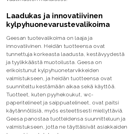
Laadukas ja innovatiivinen
kylpyhuonevarustevalikoima
Geesan tuotevalikoima on laaja ja
innovatiivinen. Heidän tuotteensa ovat
tunnettuja korkeasta laadusta, kestävyydestä
ja tyylikkäästä muotoilusta. Geesa on
erikoistunut kylpyhuonetarvikkeiden
valmistukseen, ja heidän tuotteensa ovat
suunniteltu kestämään aikaa sekä käyttöä.
Tuotteet, kuten pyyhekoukut, wc-
paperitelineet ja saippuatelineet, ovat paitsi
käytännöllisiä, myös esteettisesti miellyttäviä.
Geesa panostaa tuotteidensa suunnitteluun ja
valmistukseen, jotta ne täyttäisivät asiakkaiden