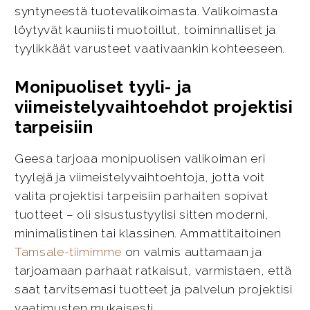
syntyneestä tuotevalikoimasta. Valikoimasta
löytyvät kauniisti muotoillut, toiminnalliset ja
tyylikkäät varusteet vaativaankin kohteeseen.
Monipuoliset tyyli- ja
viimeistelyvaihtoehdot projektisi
tarpeisiin
Geesa tarjoaa monipuolisen valikoiman eri
tyylejä ja viimeistelyvaihtoehtoja, jotta voit
valita projektisi tarpeisiin parhaiten sopivat
tuotteet – oli sisustustyylisi sitten moderni,
minimalistinen tai klassinen. Ammattitaitoinen
Tamsale-tiimimme
on valmis auttamaan ja
tarjoamaan parhaat ratkaisut, varmistaen, että
saat tarvitsemasi tuotteet ja palvelun projektisi
vaatimusten mukaisesti.