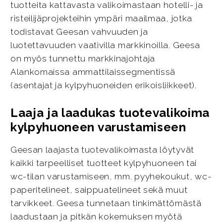
tuotteita kattavasta valikoimastaan hotelli- ja
risteilijäprojekteihin ympäri maailmaa, jotka
todistavat Geesan vahvuuden ja
luotettavuuden vaativilla markkinoilla. Geesa
on myös tunnettu markkinajohtaja
Alankomaissa ammattilaissegmentissä
(asentajat ja kylpyhuoneiden erikoisliikkeet).
Laaja ja laadukas tuotevalikoima
kylpyhuoneen varustamiseen
Geesan laajasta tuotevalikoimasta löytyvät
kaikki tarpeelliset tuotteet kylpyhuoneen tai
wc-tilan varustamiseen, mm. pyyhekoukut, wc-
paperitelineet, saippuatelineet sekä muut
tarvikkeet. Geesa tunnetaan tinkimättömästä
laadustaan ja pitkän kokemuksen myötä