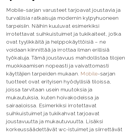
Mobile-sarjan varusteet tarjoavat joustavia ja
turvallisia ratkaisuja modernin kylpyhuoneen
tarpeisiin. Näihin kuuluvat esimerkiksi
irrotettavat suihkuistuimet ja tukikaiteet, jotka
ovat tyylikkäitä ja helppokäyttöisiä – ne
voidaan kiinnittää ja irrottaa ilman erillisiä
työkaluja. Tämä joustavuus mahdollistaa tilojen
muokkaamisen nopeasti ja vaivattomasti
käyttäjien tarpeiden mukaan.
Mobile
-sarjan
tuotteet ovat erityisen hyödyllisiä tiloissa,
joissa tarvitaan usein muutoksia ja
mukautuksia, kuten hoivakodeissa ja
sairaaloissa. Esimerkiksi irrotettavat
suihkuistuimet ja tukikahvat tarjoavat
joustavuutta ja mukautuvuutta. Lisäksi
korkeussäädettävät wc-istuimet ja siirrettävät