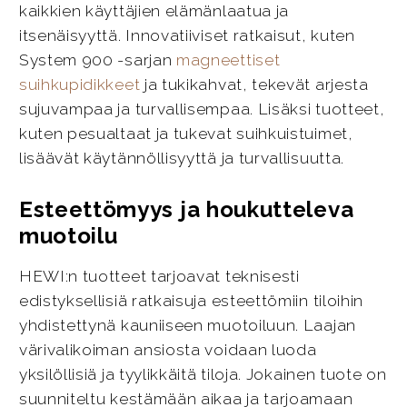
kaikkien käyttäjien elämänlaatua ja
itsenäisyyttä. Innovatiiviset ratkaisut, kuten
System 900 -sarjan
magneettiset
suihkupidikkeet
ja tukikahvat, tekevät arjesta
sujuvampaa ja turvallisempaa. Lisäksi tuotteet,
kuten pesualtaat ja tukevat suihkuistuimet,
lisäävät käytännöllisyyttä ja turvallisuutta.
Esteettömyys ja houkutteleva
muotoilu
HEWI:n tuotteet tarjoavat teknisesti
edistyksellisiä ratkaisuja esteettömiin tiloihin
yhdistettynä kauniiseen muotoiluun. Laajan
värivalikoiman ansiosta voidaan luoda
yksilöllisiä ja tyylikkäitä tiloja. Jokainen tuote on
suunniteltu kestämään aikaa ja tarjoamaan