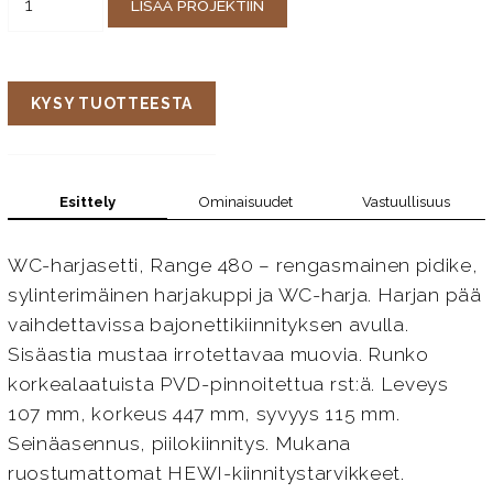
LISÄÄ PROJEKTIIN
KYSY TUOTTEESTA
Esittely
Ominaisuudet
Vastuullisuus
WC-harjasetti, Range 480 – rengasmainen pidike,
sylinterimäinen harjakuppi ja WC-harja. Harjan pää
vaihdettavissa bajonettikiinnityksen avulla.
Sisäastia mustaa irrotettavaa muovia. Runko
korkealaatuista PVD-pinnoitettua rst:ä. Leveys
107 mm, korkeus 447 mm, syvyys 115 mm.
Seinäasennus, piilokiinnitys. Mukana
ruostumattomat HEWI-kiinnitystarvikkeet.