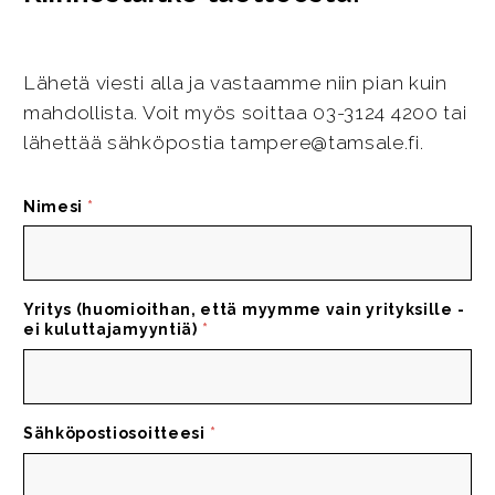
Lähetä viesti alla ja vastaamme niin pian kuin
mahdollista. Voit myös soittaa 03-3124 4200 tai
lähettää sähköpostia tampere@tamsale.fi.
Nimesi
*
Yritys (huomioithan, että myymme vain yrityksille -
ei kuluttajamyyntiä)
*
Sähköpostiosoitteesi
*