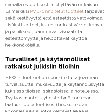
samalla esteettisesti miellyttävän ratkaisun.
Esimerkiksi
PVD-pinnoitetut tuotteet
tarjoavat
sekä kestävyyttä että esteettistä vetovoimaa.
Lisäksi tuotteet, kuten kontrastiväriset kahvat
ja painikkeet, parantavat visuaalista
esteettömyyttä ja helpottavat käyttöä
heikkonäköisille.
Turvalliset ja käytännölliset
ratkaisut julkisiin tiloihin
HEWI:n tuotteet on suunniteltu tarjoamaan
turvallisuutta, mukavuutta ja käytännöllisyyttä
julkisissa tiloissa, sairaaloissa ja hotelleissa.
Tyylikäs muotoilu yhdistettynä korkeaan
laatuun luo esteettisesti houkuttelevia
kokonaisuuksia, jotka kestävät aikaa ja