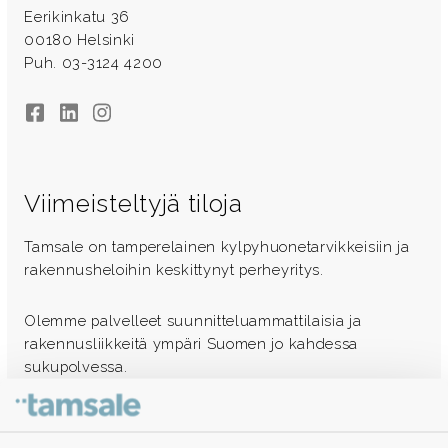
Eerikinkatu 36
00180 Helsinki
Puh. 03-3124 4200
Facebook
LinkedIn
Instagram
Viimeisteltyjä tiloja
Tamsale on tamperelainen kylpyhuonetarvikkeisiin ja
rakennusheloihin keskittynyt perheyritys.
Olemme palvelleet suunnitteluammattilaisia ja
rakennusliikkeitä ympäri Suomen jo kahdessa
sukupolvessa.
Ota yhteyttä - autamme mielellämme