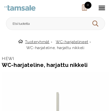
Skip to content
0
HAE
Tuoteryhmät
›
WC-harjatelineet
›
Etusivulle
WC-harjateline, harjattu nikkeli
HEWI
WC-harjateline, harjattu nikkeli