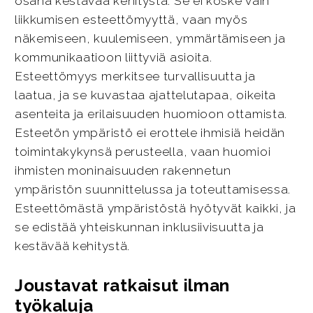
osana kestävää kehitystä. Se ei koske vain
liikkumisen esteettömyyttä, vaan myös
näkemiseen, kuulemiseen, ymmärtämiseen ja
kommunikaatioon liittyviä asioita.
Esteettömyys merkitsee turvallisuutta ja
laatua, ja se kuvastaa ajattelutapaa, oikeita
asenteita ja erilaisuuden huomioon ottamista.
Esteetön ympäristö ei erottele ihmisiä heidän
toimintakykynsä perusteella, vaan huomioi
ihmisten moninaisuuden rakennetun
ympäristön suunnittelussa ja toteuttamisessa.
Esteettömästä ympäristöstä hyötyvät kaikki, ja
se edistää yhteiskunnan inklusiivisuutta ja
kestävää kehitystä.
Joustavat ratkaisut ilman
työkaluja