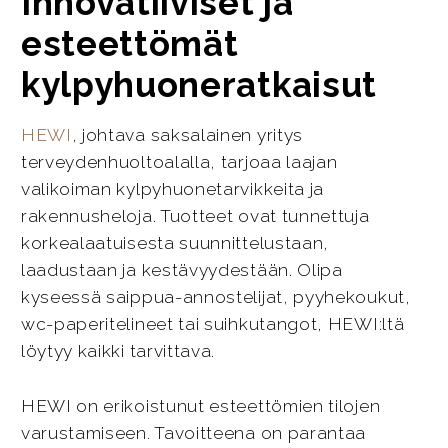
Innovatiiviset ja
esteettömät
kylpyhuoneratkaisut
HEWI
, johtava saksalainen yritys
terveydenhuoltoalalla, tarjoaa laajan
valikoiman kylpyhuonetarvikkeita ja
rakennusheloja. Tuotteet ovat tunnettuja
korkealaatuisesta suunnittelustaan,
laadustaan ja kestävyydestään. Olipa
kyseessä saippua-annostelijat, pyyhekoukut,
wc-paperitelineet tai suihkutangot, HEWI:ltä
löytyy kaikki tarvittava.
HEWI on erikoistunut esteettömien tilojen
varustamiseen. Tavoitteena on parantaa