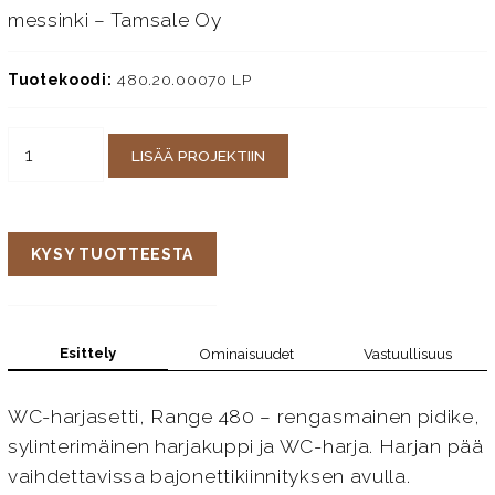
messinki – Tamsale Oy
Tuotekoodi:
480.20.00070 LP
LISÄÄ PROJEKTIIN
KYSY TUOTTEESTA
Esittely
Ominaisuudet
Vastuullisuus
WC-harjasetti, Range 480 – rengasmainen pidike,
sylinterimäinen harjakuppi ja WC-harja. Harjan pää
vaihdettavissa bajonettikiinnityksen avulla.