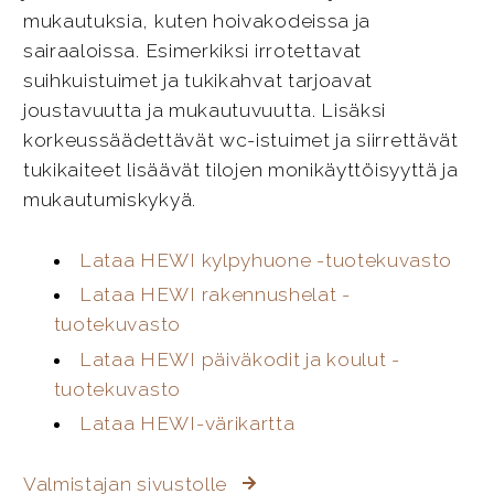
mukautuksia, kuten hoivakodeissa ja
sairaaloissa. Esimerkiksi irrotettavat
suihkuistuimet ja tukikahvat tarjoavat
joustavuutta ja mukautuvuutta. Lisäksi
korkeussäädettävät wc-istuimet ja siirrettävät
tukikaiteet lisäävät tilojen monikäyttöisyyttä ja
mukautumiskykyä.
Lataa HEWI kylpyhuone -tuotekuvasto
Lataa HEWI rakennushelat -
tuotekuvasto
Lataa HEWI päiväkodit ja koulut -
tuotekuvasto
Lataa HEWI-värikartta
Valmistajan sivustolle