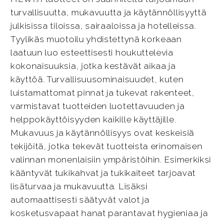
turvallisuutta, mukavuutta ja käytännöllisyyttä
julkisissa tiloissa, sairaaloissa ja hotelleissa.
Tyylikäs muotoilu yhdistettynä korkeaan
laatuun luo esteettisesti houkuttelevia
kokonaisuuksia, jotka kestävät aikaa ja
käyttöä. Turvallisuusominaisuudet, kuten
luistamattomat pinnat ja tukevat rakenteet,
varmistavat tuotteiden luotettavuuden ja
helppokäyttöisyyden kaikille käyttäjille.
Mukavuus ja käytännöllisyys ovat keskeisiä
tekijöitä, jotka tekevät tuotteista erinomaisen
valinnan monenlaisiin ympäristöihin. Esimerkiksi
kääntyvät tukikahvat ja tukikaiteet tarjoavat
lisäturvaa ja mukavuutta. Lisäksi
automaattisesti säätyvät valot ja
kosketusvapaat hanat parantavat hygieniaa ja