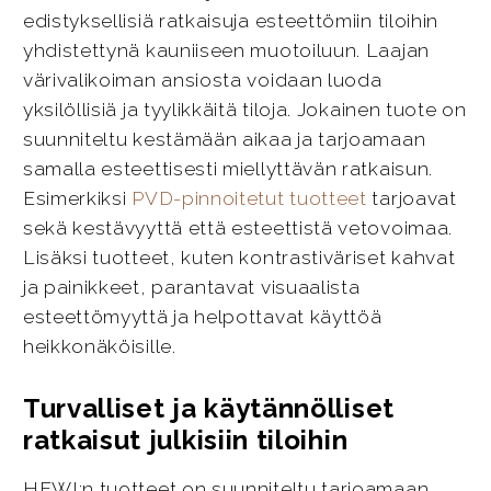
edistyksellisiä ratkaisuja esteettömiin tiloihin
yhdistettynä kauniiseen muotoiluun. Laajan
värivalikoiman ansiosta voidaan luoda
yksilöllisiä ja tyylikkäitä tiloja. Jokainen tuote on
suunniteltu kestämään aikaa ja tarjoamaan
samalla esteettisesti miellyttävän ratkaisun.
Esimerkiksi
PVD-pinnoitetut tuotteet
tarjoavat
sekä kestävyyttä että esteettistä vetovoimaa.
Lisäksi tuotteet, kuten kontrastiväriset kahvat
ja painikkeet, parantavat visuaalista
esteettömyyttä ja helpottavat käyttöä
heikkonäköisille.
Turvalliset ja käytännölliset
ratkaisut julkisiin tiloihin
HEWI:n tuotteet on suunniteltu tarjoamaan