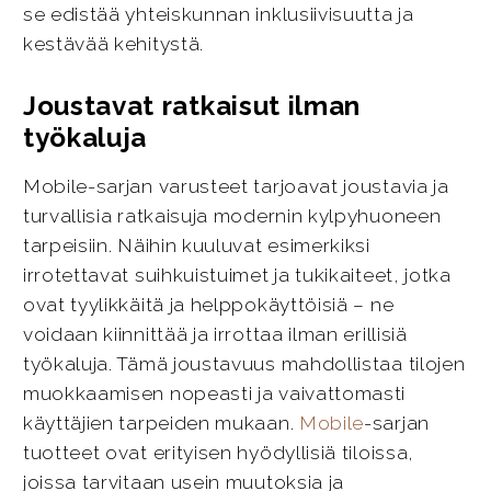
se edistää yhteiskunnan inklusiivisuutta ja
kestävää kehitystä.
Joustavat ratkaisut ilman
työkaluja
Mobile-sarjan varusteet tarjoavat joustavia ja
turvallisia ratkaisuja modernin kylpyhuoneen
tarpeisiin. Näihin kuuluvat esimerkiksi
irrotettavat suihkuistuimet ja tukikaiteet, jotka
ovat tyylikkäitä ja helppokäyttöisiä – ne
voidaan kiinnittää ja irrottaa ilman erillisiä
työkaluja. Tämä joustavuus mahdollistaa tilojen
muokkaamisen nopeasti ja vaivattomasti
käyttäjien tarpeiden mukaan.
Mobile
-sarjan
tuotteet ovat erityisen hyödyllisiä tiloissa,
joissa tarvitaan usein muutoksia ja