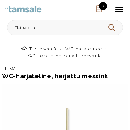
Skip to content
0
HAE
Tuoteryhmät
›
WC-harjatelineet
›
Etusivulle
WC-harjateline, harjattu messinki
HEWI
WC-harjateline, harjattu messinki