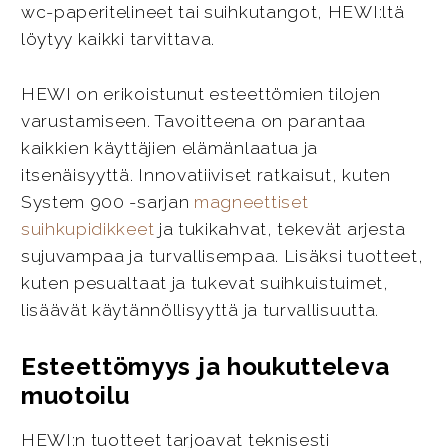
wc-paperitelineet tai suihkutangot, HEWI:ltä
löytyy kaikki tarvittava.
HEWI on erikoistunut esteettömien tilojen
varustamiseen. Tavoitteena on parantaa
kaikkien käyttäjien elämänlaatua ja
itsenäisyyttä. Innovatiiviset ratkaisut, kuten
System 900 -sarjan
magneettiset
suihkupidikkeet
ja tukikahvat, tekevät arjesta
sujuvampaa ja turvallisempaa. Lisäksi tuotteet,
kuten pesualtaat ja tukevat suihkuistuimet,
lisäävät käytännöllisyyttä ja turvallisuutta.
Esteettömyys ja houkutteleva
muotoilu
HEWI:n tuotteet tarjoavat teknisesti