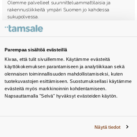
Olemme palvelleet suunnitteluammattilaisia ja
rakennusliikkeitä ympäri Suomen jo kahdessa
sukupolvessa.
Ota yhteyttä - autamme mielellämme
Tuotekuvastot
Parempaa sisältöä evästeillä
Kivaa, että tulit sivuillemme. Käytämme evästeitä
Instagram
käyttökokemuksen parantamiseen ja analytiikkaan sekä
BIM-objektit
olennaisen toiminnallisuuden mahdollistamiseksi, kuten
tuotekuvastojen esittämiseen. Suostumuksellasi käytämme
Yhteystiedot
evästeitä myös markkinoinnin kohdentamiseen.
Napsauttamalla "Selvä" hyväksyt evästeiden käytön.
Tiedotteet
Tietosuojaseloste
Tietoa evästeistä
Näytä tiedot
Evästeasetukset