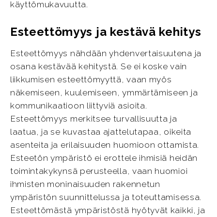
käyttömukavuutta.
Esteettömyys ja kestävä kehitys
Esteettömyys nähdään yhdenvertaisuutena ja
osana kestävää kehitystä. Se ei koske vain
liikkumisen esteettömyyttä, vaan myös
näkemiseen, kuulemiseen, ymmärtämiseen ja
kommunikaatioon liittyviä asioita.
Esteettömyys merkitsee turvallisuutta ja
laatua, ja se kuvastaa ajattelutapaa, oikeita
asenteita ja erilaisuuden huomioon ottamista.
Esteetön ympäristö ei erottele ihmisiä heidän
toimintakykynsä perusteella, vaan huomioi
ihmisten moninaisuuden rakennetun
ympäristön suunnittelussa ja toteuttamisessa.
Esteettömästä ympäristöstä hyötyvät kaikki, ja