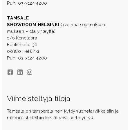
Puh. 03-3124 4200
TAMSALE
SHOWROOM HELSINKI
(avoinna sopimuksen
mukaan – ota yhteyttä)
c/o Konelabra
Eerikinkatu 36
00180 Helsinki
Puh. 03-3124 4200
Facebook
LinkedIn
Instagram
Viimeisteltyjä tiloja
Tamsale on tamperelainen kylpyhuonetarvikkeisiin ja
rakennusheloihin keskittynyt perheyritys.