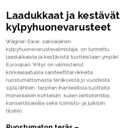
Laadukkaat ja kestävät
kylpyhuonevarusteet
Wagner-Ewar, saksalainen
kylpyhuonevarustevalmistaja, on tunnettu
laadukkaista ja kestävistä tuotteistaan ympäri
Euroopan. Yritys on valmistanut
korkealaatuisia saniteettitarvikkeita
ruostumattomasta teräksestä jo vuodesta
1974 lähtien, tarjoten ihanteellisia tuotteita
monenlaisiin kohteisiin, kuten lentokentille,
konserttisaleille sekä toimisto- ja julkisiin
tiloihin.
Ruostumaton teräs –