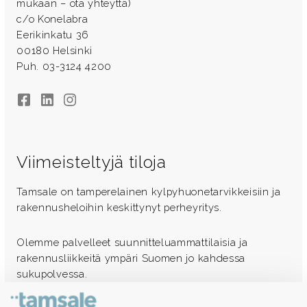
mukaan – ota yhteyttä)
c/o Konelabra
Eerikinkatu 36
00180 Helsinki
Puh. 03-3124 4200
Facebook
LinkedIn
Instagram
Viimeisteltyjä tiloja
Tamsale on tamperelainen kylpyhuonetarvikkeisiin ja
rakennusheloihin keskittynyt perheyritys.
Olemme palvelleet suunnitteluammattilaisia ja
rakennusliikkeitä ympäri Suomen jo kahdessa
sukupolvessa.