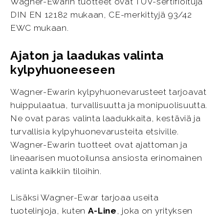
Wagner-Ewarin tuotteet ovat TÜV-sertifioituja
DIN EN 12182 mukaan, CE-merkittyjä 93/42
EWC mukaan.
Ajaton ja laadukas valinta
kylpyhuoneeseen
Wagner-Ewarin kylpyhuonevarusteet tarjoavat
huippulaatua, turvallisuutta ja monipuolisuutta.
Ne ovat paras valinta laadukkaita, kestäviä ja
turvallisia kylpyhuonevarusteita etsiville.
Wagner-Ewarin tuotteet ovat ajattoman ja
lineaarisen muotoilunsa ansiosta erinomainen
valinta kaikkiin tiloihin.
Lisäksi Wagner-Ewar tarjoaa useita
tuotelinjoja, kuten
A-Line
, joka on yrityksen