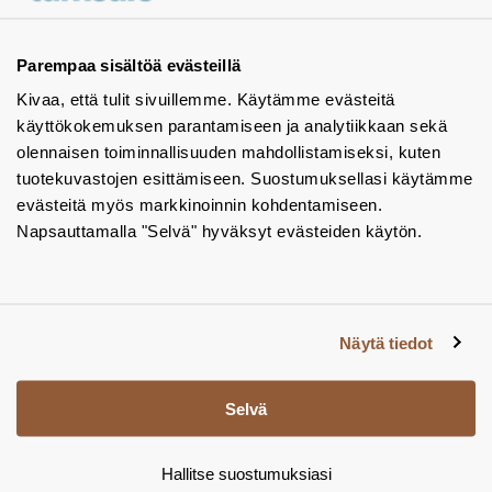
Ota yhteyttä - autamme mielellämme
Tuotekuvastot
Parempaa sisältöä evästeillä
Kivaa, että tulit sivuillemme. Käytämme evästeitä
Instagram
käyttökokemuksen parantamiseen ja analytiikkaan sekä
BIM-objektit
olennaisen toiminnallisuuden mahdollistamiseksi, kuten
tuotekuvastojen esittämiseen. Suostumuksellasi käytämme
Yhteystiedot
evästeitä myös markkinoinnin kohdentamiseen.
Napsauttamalla "Selvä" hyväksyt evästeiden käytön.
Tiedotteet
Tietosuojaseloste
Tietoa evästeistä
Näytä tiedot
Evästeasetukset
Selvä
Hallitse suostumuksiasi
© Tamsale 2026