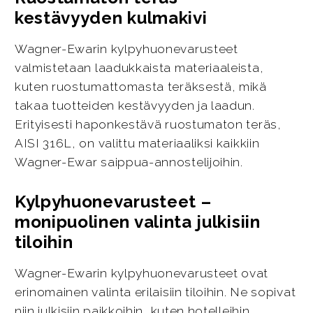
kestävyyden kulmakivi
Wagner-Ewarin kylpyhuonevarusteet
valmistetaan laadukkaista materiaaleista,
kuten ruostumattomasta teräksestä, mikä
takaa tuotteiden kestävyyden ja laadun.
Erityisesti haponkestävä ruostumaton teräs,
AISI 316L, on valittu materiaaliksi kaikkiin
Wagner-Ewar saippua-annostelijoihin.
Kylpyhuonevarusteet –
monipuolinen valinta julkisiin
tiloihin
Wagner-Ewarin kylpyhuonevarusteet ovat
erinomainen valinta erilaisiin tiloihin. Ne sopivat
niin julkisiin paikkoihin, kuten hotelleihin,