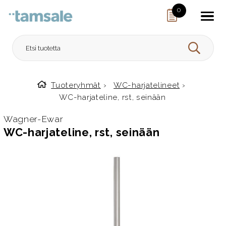
Skip to content
0
HAE
Tuoteryhmät
›
WC-harjatelineet
›
Etusivulle
WC-harjateline, rst, seinään
Wagner-Ewar
WC-harjateline, rst, seinään