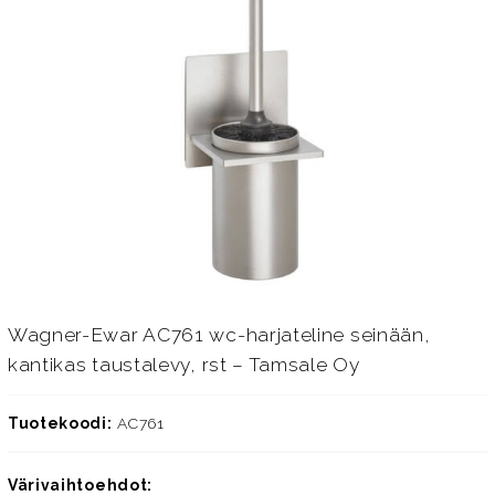
Wagner-Ewar AC761 wc-harjateline seinään,
kantikas taustalevy, rst – Tamsale Oy
Tuotekoodi:
AC761
Värivaihtoehdot: