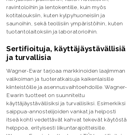
ravintoloihin ja lentokentille, kuin myös
kotitalouksiin, kuten kylpyhuoneisiin ja
saunoihin, sekä teollisiin ympäristöihin, kuten
tuotantolaitoksiin ja laboratorioihin.
Sertifioituja, käyttäjäystävällisiä
ja turvallisia
Wagner-Ewar tarjoaa markkinoiden laajimman
valikoiman ja tuoteratkaisuja kaikenlaisille
kiinteistöille ja asennusvaihtoehdoille. Wagner-
Ewarin tuotteet on suunniteltu
käyttäjäystävällisiksi ja turvallisiksi. Esimerkiksi
saippua-annostelijoiden vankat ja helposti
itseä kohti vedettävät kahvat tekevät käytöstä
helppoa, erityisesti liikuntarajoitteisille.