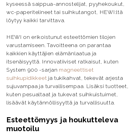
kyseessä saippua-annostelijat, pyyhekoukut,
wc-paperitelineet tai suihkutangot, HEWI:ltä
löytyy kaikki tarvittava.
HEWI on erikoistunut esteettömien tilojen
varustamiseen. Tavoitteena on parantaa
kaikkien käyttäjien elämänlaatua ja
itsenäisyyttä. Innovatiiviset ratkaisut, kuten
System 900 -sarjan
magneettiset
suihkupidikkeet
ja tukikahvat, tekevät arjesta
sujuvampaa ja turvallisempaa. Lisäksi tuotteet,
kuten pesualtaat ja tukevat suihkuistuimet,
lisäävät käytännöllisyyttä ja turvallisuutta.
Esteettömyys ja houkutteleva
muotoilu