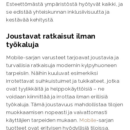
Esteettömästä ympäristöstä hyötyvät kaikki, ja
se edistää yhteiskunnan inklusiivisuutta ja
kestävää kehitystä.
Joustavat ratkaisut ilman
työkaluja
Mobile-sarjan varusteet tarjoavat joustavia ja
turvallisia ratkaisuja modernin kylpyhuoneen
tarpeisiin. Näihin kuuluvat esimerkiksi
irrotettavat suihkuistuimet ja tukikaiteet, jotka
ovat tyylikkäitä ja helppokäyttöisiä – ne
voidaan kiinnittää ja irrottaa ilman erillisiä
työkaluja. Tämä joustavuus mahdollistaa tilojen
muokkaamisen nopeasti ja vaivattomasti
käyttäjien tarpeiden mukaan.
Mobile
-sarjan
tuotteet ovat erityisen hyödyllisiä tiloissa,