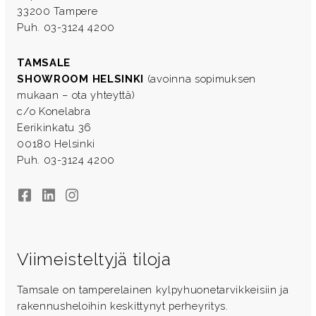
33200 Tampere
Puh. 03-3124 4200
TAMSALE
SHOWROOM HELSINKI
(avoinna sopimuksen
mukaan – ota yhteyttä)
c/o Konelabra
Eerikinkatu 36
00180 Helsinki
Puh. 03-3124 4200
Facebook
LinkedIn
Instagram
Viimeisteltyjä tiloja
Tamsale on tamperelainen kylpyhuonetarvikkeisiin ja
rakennusheloihin keskittynyt perheyritys.