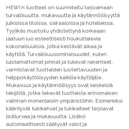
HEWI:n tuotteet on suunniteltu tarjoamaan
turvallisuutta, mukavuutta ja käytännöllisyyttä
julkisissa tiloissa, sairaaloissa ja hotelleissa.
Tyylikäs muotoilu yhdistettynä korkeaan
laatuun luo esteettisesti houkuttelevia
kokonaisuuksia, jotka kestävät aikaa ja
käyttöä. Turvallisuusominaisuudet, kuten
luistamattomat pinnat ja tukevat rakenteet,
varmistavat tuotteiden luotettavuuden ja
helppokäyttöisyyden kaikille käyttäjille.
Mukavuus ja käytännöllisyys ovat keskeisiä
tekijöitä, jotka tekevät tuotteista erinomaisen
valinnan monenlaisiin ympäristöihin. Esimerkiksi
kääntyvät tukikahvat ja tukikaiteet tarjoavat
lisäturvaa ja mukavuutta. Lisäksi
automaattisesti säätyvät valot ja