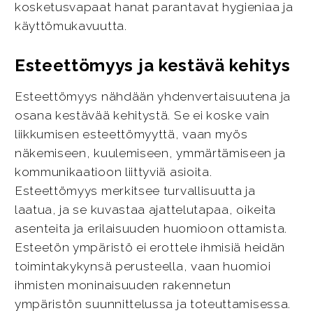
kosketusvapaat hanat parantavat hygieniaa ja
käyttömukavuutta.
Esteettömyys ja kestävä kehitys
Esteettömyys nähdään yhdenvertaisuutena ja
osana kestävää kehitystä. Se ei koske vain
liikkumisen esteettömyyttä, vaan myös
näkemiseen, kuulemiseen, ymmärtämiseen ja
kommunikaatioon liittyviä asioita.
Esteettömyys merkitsee turvallisuutta ja
laatua, ja se kuvastaa ajattelutapaa, oikeita
asenteita ja erilaisuuden huomioon ottamista.
Esteetön ympäristö ei erottele ihmisiä heidän
toimintakykynsä perusteella, vaan huomioi
ihmisten moninaisuuden rakennetun
ympäristön suunnittelussa ja toteuttamisessa.