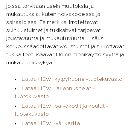
joissa tarvitaan usein muutoksia ja
mukautuksia, kuten hoivakodeissa ja
sairaaloissa. Esimerkiksi irrotettavat
suihkuistuimet ja tukikahvat tarjoavat
joustavuutta ja mukautuvuutta. Lisäksi
korkeussäädettävät wc-istuimet ja siirrettävät
tukikaiteet lisäävät tilojen monikäyttöisyyttä ja
mukautumiskykyä.
Lataa HEWI kylpyhuone -tuotekuvasto
Lataa HEWI rakennushelat -
tuotekuvasto
Lataa HEWI päiväkodit ja koulut -
tuotekuvasto
Lataa HEWI-värikartta