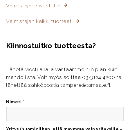
Valmistajan sivustolle
Valmistajan kaikki tuotteet
Kiinnostuitko tuotteesta?
Lähetä viesti alla ja vastaamme niin pian kuin
mahdollista. Voit myös soittaa 03-3124 4200 tai
lähettää sähköpostia tampere@tamsale.fi.
Nimesi
*
Yritys (huomioithan, että myymme vain yrityksille -