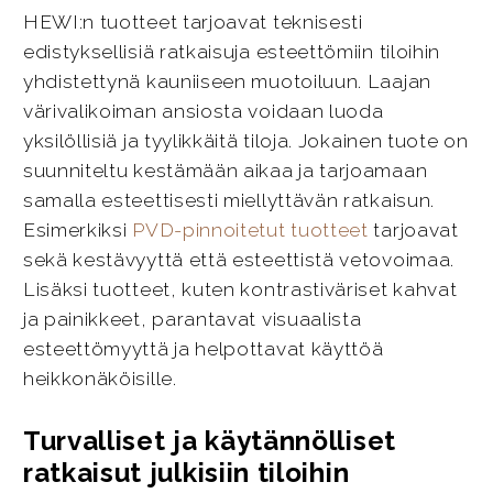
HEWI:n tuotteet tarjoavat teknisesti
edistyksellisiä ratkaisuja esteettömiin tiloihin
yhdistettynä kauniiseen muotoiluun. Laajan
värivalikoiman ansiosta voidaan luoda
yksilöllisiä ja tyylikkäitä tiloja. Jokainen tuote on
suunniteltu kestämään aikaa ja tarjoamaan
samalla esteettisesti miellyttävän ratkaisun.
Esimerkiksi
PVD-pinnoitetut tuotteet
tarjoavat
sekä kestävyyttä että esteettistä vetovoimaa.
Lisäksi tuotteet, kuten kontrastiväriset kahvat
ja painikkeet, parantavat visuaalista
esteettömyyttä ja helpottavat käyttöä
heikkonäköisille.
Turvalliset ja käytännölliset
ratkaisut julkisiin tiloihin