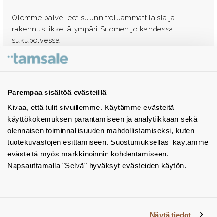
Olemme palvelleet suunnitteluammattilaisia ja
rakennusliikkeitä ympäri Suomen jo kahdessa
sukupolvessa.
Ota yhteyttä - autamme mielellämme
Tuotekuvastot
Parempaa sisältöä evästeillä
Kivaa, että tulit sivuillemme. Käytämme evästeitä
Instagram
käyttökokemuksen parantamiseen ja analytiikkaan sekä
BIM-objektit
olennaisen toiminnallisuuden mahdollistamiseksi, kuten
tuotekuvastojen esittämiseen. Suostumuksellasi käytämme
Yhteystiedot
evästeitä myös markkinoinnin kohdentamiseen.
Napsauttamalla "Selvä" hyväksyt evästeiden käytön.
Tiedotteet
Tietosuojaseloste
Tietoa evästeistä
Näytä tiedot