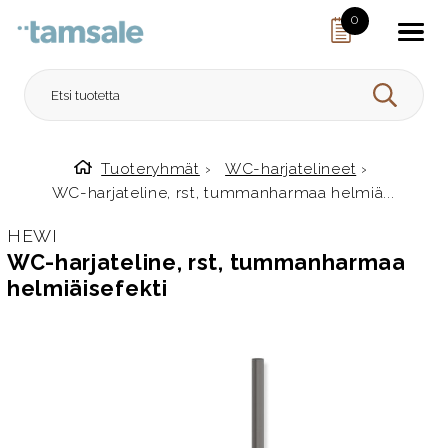
Skip to content
0
HAE
Tuoteryhmät
›
WC-harjatelineet
›
Etusivulle
WC-harjateline, rst, tummanharmaa helmiä...
HEWI
WC-harjateline, rst, tummanharmaa
helmiäisefekti