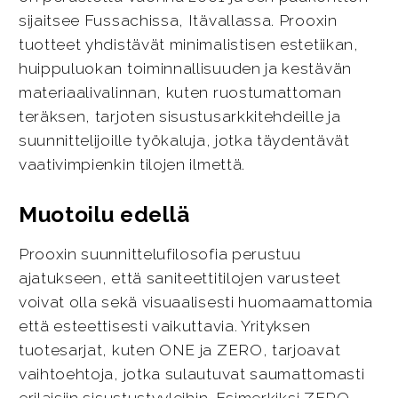
sijaitsee Fussachissa, Itävallassa. Prooxin
tuotteet yhdistävät minimalistisen estetiikan,
huippuluokan toiminnallisuuden ja kestävän
materiaalivalinnan, kuten ruostumattoman
teräksen, tarjoten sisustusarkkitehdeille ja
suunnittelijoille työkaluja, jotka täydentävät
vaativimpienkin tilojen ilmettä.
Muotoilu edellä
Prooxin suunnittelufilosofia perustuu
ajatukseen, että saniteettitilojen varusteet
voivat olla sekä visuaalisesti huomaamattomia
että esteettisesti vaikuttavia. Yrityksen
tuotesarjat, kuten ONE ja ZERO, tarjoavat
vaihtoehtoja, jotka sulautuvat saumattomasti