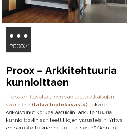
Proox – Arkkitehtuuria
kunnioittaen
Proox on itävaltalainen saniteettiratkaisujen
valmistaja
(lataa tuotekuvasto)
, joka on
erikoistunut korkealaatuisiin, arkkitehtuuria
kunnioittaviin saniteettitilojen varusteisiin. Yritys
on perustettu vuonna 2001 ja sen pääkonttori