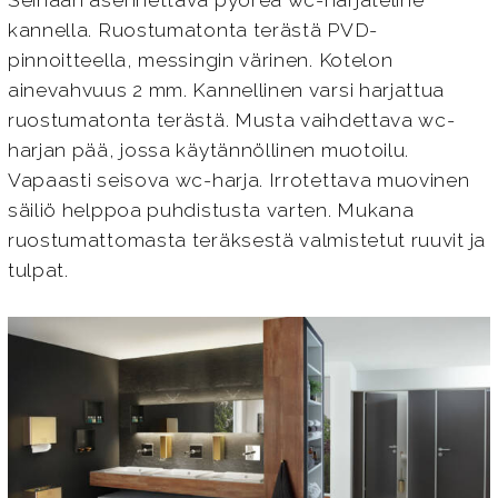
Seinään asennettava pyöreä wc-harjateline
kannella. Ruostumatonta terästä PVD-
pinnoitteella, messingin värinen. Kotelon
ainevahvuus 2 mm. Kannellinen varsi harjattua
ruostumatonta terästä. Musta vaihdettava wc-
harjan pää, jossa käytännöllinen muotoilu.
Vapaasti seisova wc-harja. Irrotettava muovinen
säiliö helppoa puhdistusta varten. Mukana
ruostumattomasta teräksestä valmistetut ruuvit ja
tulpat.