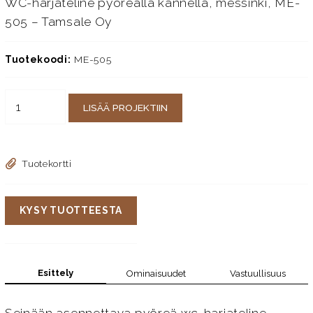
WC-harjateline pyöreällä kannella, messinki, ME-
505 – Tamsale Oy
Tuotekoodi:
ME-505
LISÄÄ PROJEKTIIN
Tuotekortti
KYSY TUOTTEESTA
Esittely
Ominaisuudet
Vastuullisuus