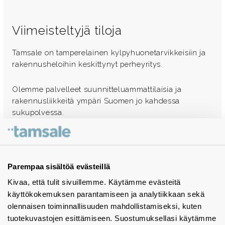
Viimeisteltyjä tiloja
Tamsale on tamperelainen kylpyhuonetarvikkeisiin ja
rakennusheloihin keskittynyt perheyritys.
Olemme palvelleet suunnitteluammattilaisia ja
rakennusliikkeitä ympäri Suomen jo kahdessa
sukupolvessa.
Ota yhteyttä - autamme mielellämme
Tuotekuvastot
Parempaa sisältöä evästeillä
Kivaa, että tulit sivuillemme. Käytämme evästeitä
Instagram
käyttökokemuksen parantamiseen ja analytiikkaan sekä
BIM-objektit
olennaisen toiminnallisuuden mahdollistamiseksi, kuten
tuotekuvastojen esittämiseen. Suostumuksellasi käytämme
Yhteystiedot