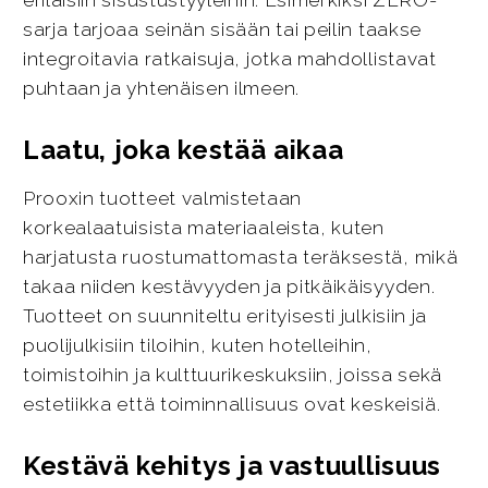
erilaisiin sisustustyyleihin. Esimerkiksi ZERO-
sarja tarjoaa seinän sisään tai peilin taakse
integroitavia ratkaisuja, jotka mahdollistavat
puhtaan ja yhtenäisen ilmeen.
Laatu, joka kestää aikaa
Prooxin tuotteet valmistetaan
korkealaatuisista materiaaleista, kuten
harjatusta ruostumattomasta teräksestä, mikä
takaa niiden kestävyyden ja pitkäikäisyyden.
Tuotteet on suunniteltu erityisesti julkisiin ja
puolijulkisiin tiloihin, kuten hotelleihin,
toimistoihin ja kulttuurikeskuksiin, joissa sekä
estetiikka että toiminnallisuus ovat keskeisiä.
Kestävä kehitys ja vastuullisuus