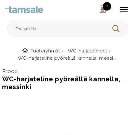
Skip to content
0
HAE
Tuoteryhmät
›
WC-harjatelineet
›
Etusivulle
WC-harjateline pyöreällä kannella, messi...
Proox
WC-harjateline pyöreällä kannella,
messinki