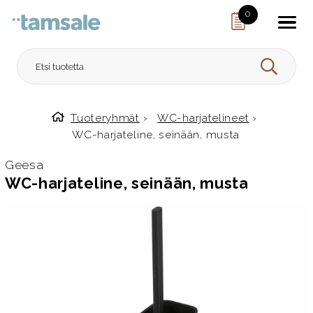
Skip to content
0
HAE
Tuoteryhmät
›
WC-harjatelineet
›
Etusivulle
WC-harjateline, seinään, musta
Geesa
WC-harjateline, seinään, musta