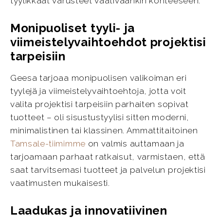
tyylikkäät varusteet vaativaankin kohteeseen.
Monipuoliset tyyli- ja
viimeistelyvaihtoehdot projektisi
tarpeisiin
Geesa tarjoaa monipuolisen valikoiman eri
tyylejä ja viimeistelyvaihtoehtoja, jotta voit
valita projektisi tarpeisiin parhaiten sopivat
tuotteet – oli sisustustyylisi sitten moderni,
minimalistinen tai klassinen. Ammattitaitoinen
Tamsale-tiimimme
on valmis auttamaan ja
tarjoamaan parhaat ratkaisut, varmistaen, että
saat tarvitsemasi tuotteet ja palvelun projektisi
vaatimusten mukaisesti.
Laadukas ja innovatiivinen