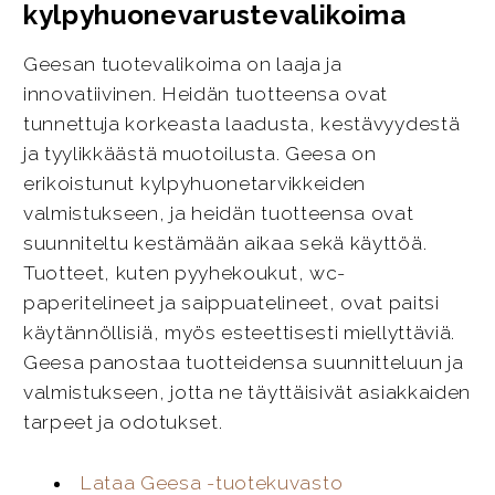
kylpyhuonevarustevalikoima
Geesan tuotevalikoima on laaja ja
innovatiivinen. Heidän tuotteensa ovat
tunnettuja korkeasta laadusta, kestävyydestä
ja tyylikkäästä muotoilusta. Geesa on
erikoistunut kylpyhuonetarvikkeiden
valmistukseen, ja heidän tuotteensa ovat
suunniteltu kestämään aikaa sekä käyttöä.
Tuotteet, kuten pyyhekoukut, wc-
paperitelineet ja saippuatelineet, ovat paitsi
käytännöllisiä, myös esteettisesti miellyttäviä.
Geesa panostaa tuotteidensa suunnitteluun ja
valmistukseen, jotta ne täyttäisivät asiakkaiden
tarpeet ja odotukset.
Lataa Geesa -tuotekuvasto