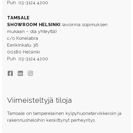
Puh. 03-3124 4200
TAMSALE
SHOWROOM HELSINKI
(avoinna sopimuksen
mukaan – ota yhteyttä)
c/o Konelabra
Eerikinkatu 36
00180 Helsinki
Puh. 03-3124 4200
Facebook
LinkedIn
Instagram
Viimeisteltyjä tiloja
Tamsale on tamperelainen kylpyhuonetarvikkeisiin ja
rakennusheloihin keskittynyt perheyritys.