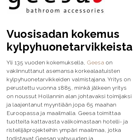
Vuosisadan kokemus
kylpyhuonetarvikkeista
Yli 135 vuoden kokemuksella,
Geesa
on
vakiinnuttanut asemansa korkealaatuisten
kylpyhuonetarvikkeiden valmistajana. Yritys on
perustettu vuonna 1885, minkä jälkeen yritys
on noussut Hollannin alan johtavaksi toimijaksi
ja laajentanut myyntiään jopa 65 maahan
Euroopassa ja maailmalla. Geesa toimittaa
tuotteita kattavasta valikoimastaan hotelli- ja
risteilijäprojekteihin ympäri maailmaa, jotka
todistavat Geesan vahvuuden ja