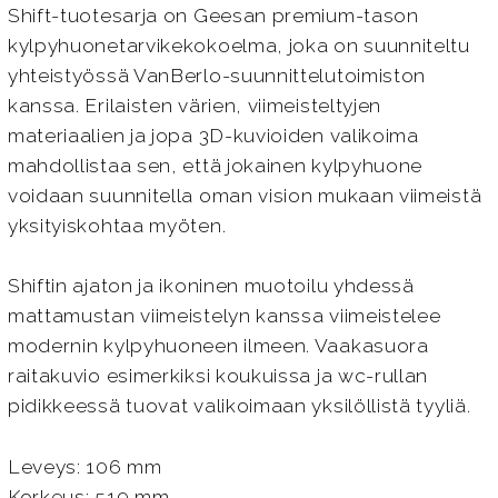
Shift-tuotesarja on Geesan premium-tason
kylpyhuonetarvikekokoelma, joka on suunniteltu
yhteistyössä VanBerlo-suunnittelutoimiston
kanssa. Erilaisten värien, viimeisteltyjen
materiaalien ja jopa 3D-kuvioiden valikoima
mahdollistaa sen, että jokainen kylpyhuone
voidaan suunnitella oman vision mukaan viimeistä
yksityiskohtaa myöten.
Shiftin ajaton ja ikoninen muotoilu yhdessä
mattamustan viimeistelyn kanssa viimeistelee
modernin kylpyhuoneen ilmeen. Vaakasuora
raitakuvio esimerkiksi koukuissa ja wc-rullan
pidikkeessä tuovat valikoimaan yksilöllistä tyyliä.
Leveys: 106 mm
Korkeus: 519 mm