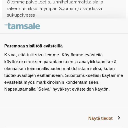
Olemme palvelleet suunnitteluammattilaisia ja
rakennusliikkeitä ympäri Suomen jo kahdessa
sukupolvessa.
Ota yhteyttä - autamme mielellämme
Tuotekuvastot
Parempaa sisältöä evästeillä
Kivaa, että tulit sivuillemme. Käytämme evästeitä
Instagram
käyttökokemuksen parantamiseen ja analytiikkaan sekä
BIM-objektit
olennaisen toiminnallisuuden mahdollistamiseksi, kuten
tuotekuvastojen esittämiseen. Suostumuksellasi käytämme
Yhteystiedot
evästeitä myös markkinoinnin kohdentamiseen.
Napsauttamalla "Selvä" hyväksyt evästeiden käytön.
Tiedotteet
Tietosuojaseloste
Tietoa evästeistä
Näytä tiedot
Evästeasetukset