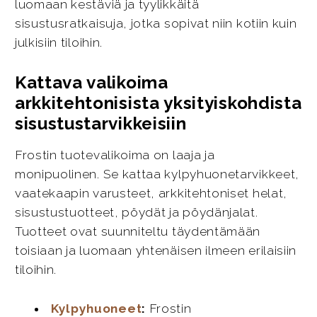
luomaan kestäviä ja tyylikkäitä
sisustusratkaisuja, jotka sopivat niin kotiin kuin
julkisiin tiloihin.
Kattava valikoima
arkkitehtonisista yksityiskohdista
sisustustarvikkeisiin
Frostin tuotevalikoima on laaja ja
monipuolinen. Se kattaa kylpyhuonetarvikkeet,
vaatekaapin varusteet, arkkitehtoniset helat,
sisustustuotteet, pöydät ja pöydänjalat.
Tuotteet ovat suunniteltu täydentämään
toisiaan ja luomaan yhtenäisen ilmeen erilaisiin
tiloihin.
Kylpyhuoneet
:
Frostin