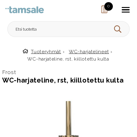
Skip to content
0
HAE
Tuoteryhmät
›
WC-harjatelineet
›
Etusivulle
WC-harjateline, rst, kiillotettu kulta
Frost
WC-harjateline, rst, kiillotettu kulta