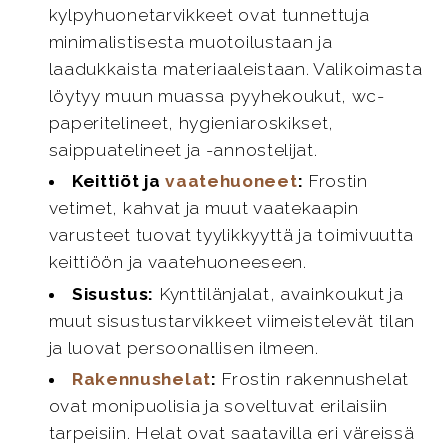
kylpyhuonetarvikkeet ovat tunnettuja
minimalistisesta muotoilustaan ja
laadukkaista materiaaleistaan. Valikoimasta
löytyy muun muassa pyyhekoukut, wc-
paperitelineet, hygieniaroskikset,
saippuatelineet ja -annostelijat.
Keittiöt ja
vaatehuoneet
:
Frostin
vetimet, kahvat ja muut vaatekaapin
varusteet tuovat tyylikkyyttä ja toimivuutta
keittiöön ja vaatehuoneeseen.
Sisustus:
Kynttilänjalat, avainkoukut ja
muut sisustustarvikkeet viimeistelevät tilan
ja luovat persoonallisen ilmeen.
Rakennushelat
:
Frostin rakennushelat
ovat monipuolisia ja soveltuvat erilaisiin
tarpeisiin. Helat ovat saatavilla eri väreissä