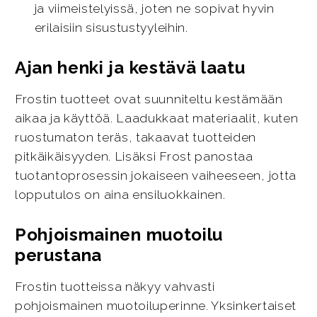
ja viimeistelyissä, joten ne sopivat hyvin
erilaisiin sisustustyyleihin.
Ajan henki ja kestävä laatu
Frostin tuotteet ovat suunniteltu kestämään
aikaa ja käyttöä. Laadukkaat materiaalit, kuten
ruostumaton teräs, takaavat tuotteiden
pitkäikäisyyden. Lisäksi Frost panostaa
tuotantoprosessin jokaiseen vaiheeseen, jotta
lopputulos on aina ensiluokkainen.
Pohjoismainen muotoilu
perustana
Frostin tuotteissa näkyy vahvasti
pohjoismainen muotoiluperinne. Yksinkertaiset