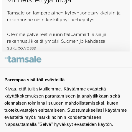
Tamsale on tamperelainen kylpyhuonetarvikkeisiin ja
rakennusheloihin keskittynyt perheyritys.
Olemme palvelleet suunnitteluammattilaisia ja
rakennusliikkeitä ympäri Suomen jo kahdessa
sukupolvessa.
Ota yhteyttä - autamme mielellämme
Tuotekuvastot
Parempaa sisältöä evästeillä
Kivaa, että tulit sivuillemme. Käytämme evästeitä
Instagram
käyttökokemuksen parantamiseen ja analytiikkaan sekä
BIM-objektit
olennaisen toiminnallisuuden mahdollistamiseksi, kuten
tuotekuvastojen esittämiseen. Suostumuksellasi käytämme
Yhteystiedot
evästeitä myös markkinoinnin kohdentamiseen.
Napsauttamalla "Selvä" hyväksyt evästeiden käytön.
Tiedotteet