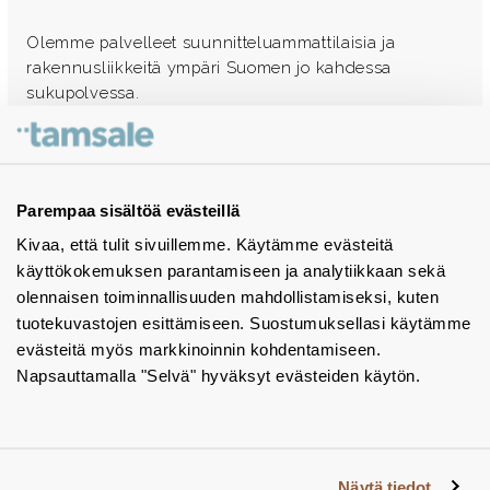
Olemme palvelleet suunnitteluammattilaisia ja
rakennusliikkeitä ympäri Suomen jo kahdessa
sukupolvessa.
Ota yhteyttä - autamme mielellämme
Tuotekuvastot
Parempaa sisältöä evästeillä
Kivaa, että tulit sivuillemme. Käytämme evästeitä
Instagram
käyttökokemuksen parantamiseen ja analytiikkaan sekä
BIM-objektit
olennaisen toiminnallisuuden mahdollistamiseksi, kuten
tuotekuvastojen esittämiseen. Suostumuksellasi käytämme
Yhteystiedot
evästeitä myös markkinoinnin kohdentamiseen.
Napsauttamalla "Selvä" hyväksyt evästeiden käytön.
Tiedotteet
Tietosuojaseloste
Tietoa evästeistä
Näytä tiedot