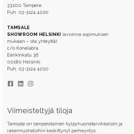
33200 Tampere
Puh. 03-3124 4200
TAMSALE
SHOWROOM HELSINKI
(avoinna sopimuksen
mukaan – ota yhteyttä)
c/o Konelabra
Eerikinkatu 36
00180 Helsinki
Puh. 03-3124 4200
Facebook
LinkedIn
Instagram
Viimeisteltyjä tiloja
Tamsale on tamperelainen kylpyhuonetarvikkeisiin ja
rakennusheloihin keskittynyt perheyritys.