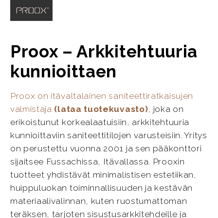
Proox – Arkkitehtuuria
kunnioittaen
Proox on itävaltalainen saniteettiratkaisujen
valmistaja
(lataa tuotekuvasto)
, joka on
erikoistunut korkealaatuisiin, arkkitehtuuria
kunnioittaviin saniteettitilojen varusteisiin. Yritys
on perustettu vuonna 2001 ja sen pääkonttori
sijaitsee Fussachissa, Itävallassa. Prooxin
tuotteet yhdistävät minimalistisen estetiikan,
huippuluokan toiminnallisuuden ja kestävän
materiaalivalinnan, kuten ruostumattoman
teräksen, tarjoten sisustusarkkitehdeille ja