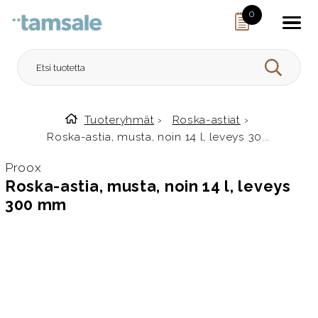
Skip to content
0
HAE
Tuoteryhmät
›
Roska-astiat
›
Etusivulle
Roska-astia, musta, noin 14 l, leveys 30...
Proox
Roska-astia, musta, noin 14 l, leveys
300 mm