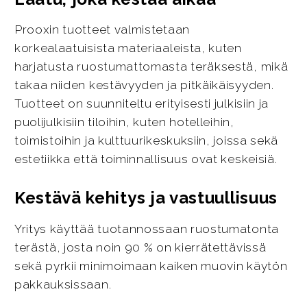
Prooxin tuotteet valmistetaan
korkealaatuisista materiaaleista, kuten
harjatusta ruostumattomasta teräksestä, mikä
takaa niiden kestävyyden ja pitkäikäisyyden.
Tuotteet on suunniteltu erityisesti julkisiin ja
puolijulkisiin tiloihin, kuten hotelleihin,
toimistoihin ja kulttuurikeskuksiin, joissa sekä
estetiikka että toiminnallisuus ovat keskeisiä.
Kestävä kehitys ja vastuullisuus
Yritys käyttää tuotannossaan ruostumatonta
terästä, josta noin 90 % on kierrätettävissä
sekä pyrkii minimoimaan kaiken muovin käytön
pakkauksissaan.