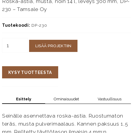
Roska-astia, musta, noin 14 l, leveys 300 mm, DP-
230 – Tamsale Oy
Tuotekoodi:
DP-230
LISÄÄ PROJEKTIIN
KYSY TUOTTEESTA
Esittely
Ominaisuudet
Vastuullisuus
Seinälle asennettava roska-astia. Ruostumaton
teräs, musta pulverimaalaus. Kannen paksuus 1,5
mm. Rei’itetty täyttötason ilmaisin 4 mm:n