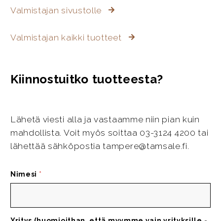
Valmistajan sivustolle
Valmistajan kaikki tuotteet
Kiinnostuitko tuotteesta?
Lähetä viesti alla ja vastaamme niin pian kuin
mahdollista. Voit myös soittaa 03-3124 4200 tai
lähettää sähköpostia tampere@tamsale.fi.
Nimesi
*
Yritys (huomioithan, että myymme vain yrityksille -