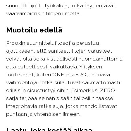
suunnittelijoille työkaluja, jotka täydentävät
vaativimpienkin tilojen ilmettä.
Muotoilu edellä
Prooxin suunnittelufilosofia perustuu
ajatukseen, että saniteettitilojen varusteet
voivat olla sekä visuaalisesti huomaamattomia
että esteettisesti vaikuttavia. Yrityksen
tuotesarjat, kuten ONE ja ZERO, tarjoavat
vaihtoehtoja, jotka sulautuvat saumattomasti
erilaisiin sisustustyyleihin. Esimerkiksi ZERO-
sarja tarjoaa seinän sisään tai peilin taakse
integroitavia ratkaisuja, jotka mahdollistavat
puhtaan ja yhtenäisen ilmeen.
Laatu, joka kestää aikaa