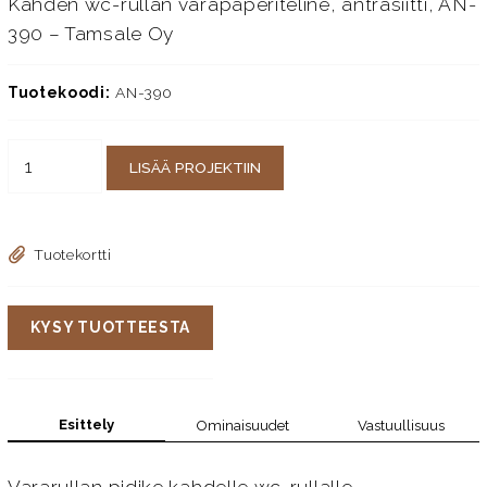
Kahden wc-rullan varapaperiteline, antrasiitti, AN-
390 – Tamsale Oy
Tuotekoodi:
AN-390
LISÄÄ PROJEKTIIN
Tuotekortti
KYSY TUOTTEESTA
Esittely
Ominaisuudet
Vastuullisuus