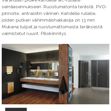
Vararullan pidike kahdelle wc-rullalle
seinäasennukseen. Ruostumatonta terästä, PVD-
pinnoite, antrasiitin värinen. Kahdelle rullalle,
joiden putken vähimmäishalkaisija on 13 mm.
Mukana tulpat ja ruostumattomasta teräksestä
valmistetut ruuvit. Piilokiinnitys.