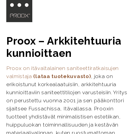
Proox – Arkkitehtuuria
kunnioittaen
Proox on itävaltalainen saniteettiratkaisujen
valmistaja
(lataa tuotekuvasto)
, joka on
erikoistunut korkealaatuisiin, arkkitehtuuria
kunnioittaviin saniteettitilojen varusteisiin. Yritys
on perustettu vuonna 2001 ja sen pääkonttori
sijaitsee Fussachissa, Itävallassa. Prooxin
tuotteet yhdistävät minimalistisen estetiikan,
huippuluokan toiminnallisuuden ja kestävän
materiaalivalinnan, kuten ruostumattoman