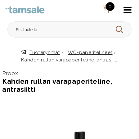
Skip to content
0
HAE
Tuoteryhmät
›
WC-paperitelineet
›
Etusivulle
Kahden rullan varapaperiteline, antrasii...
Proox
Kahden rullan varapaperiteline,
antrasiitti