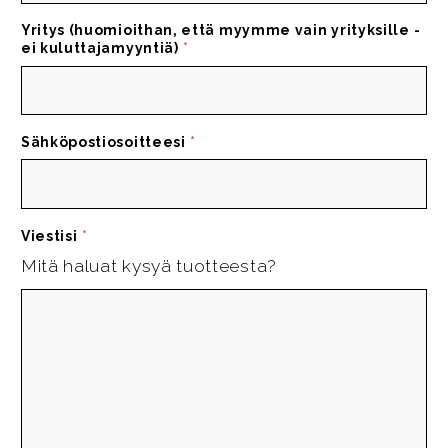
Yritys (huomioithan, että myymme vain yrityksille -
ei kuluttajamyyntiä)
*
Sähköpostiosoitteesi
*
Viestisi
*
Mitä haluat kysyä tuotteesta?