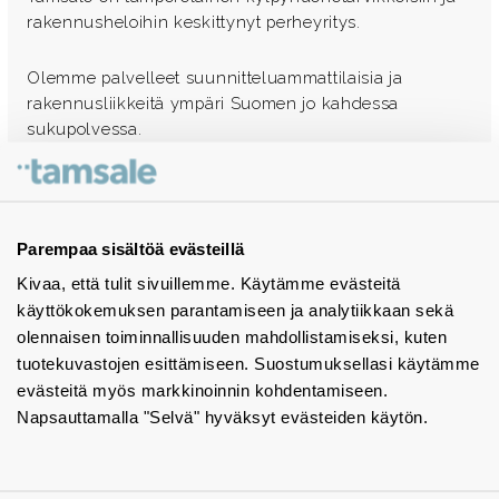
rakennusheloihin keskittynyt perheyritys.
Olemme palvelleet suunnitteluammattilaisia ja
rakennusliikkeitä ympäri Suomen jo kahdessa
sukupolvessa.
Ota yhteyttä - autamme mielellämme
Tuotekuvastot
Parempaa sisältöä evästeillä
Kivaa, että tulit sivuillemme. Käytämme evästeitä
Instagram
käyttökokemuksen parantamiseen ja analytiikkaan sekä
BIM-objektit
olennaisen toiminnallisuuden mahdollistamiseksi, kuten
tuotekuvastojen esittämiseen. Suostumuksellasi käytämme
Yhteystiedot
evästeitä myös markkinoinnin kohdentamiseen.
Napsauttamalla "Selvä" hyväksyt evästeiden käytön.
Tiedotteet
Tietosuojaseloste