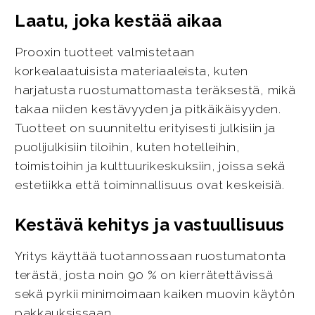
Laatu, joka kestää aikaa
Prooxin tuotteet valmistetaan
korkealaatuisista materiaaleista, kuten
harjatusta ruostumattomasta teräksestä, mikä
takaa niiden kestävyyden ja pitkäikäisyyden.
Tuotteet on suunniteltu erityisesti julkisiin ja
puolijulkisiin tiloihin, kuten hotelleihin,
toimistoihin ja kulttuurikeskuksiin, joissa sekä
estetiikka että toiminnallisuus ovat keskeisiä.
Kestävä kehitys ja vastuullisuus
Yritys käyttää tuotannossaan ruostumatonta
terästä, josta noin 90 % on kierrätettävissä
sekä pyrkii minimoimaan kaiken muovin käytön
pakkauksissaan.