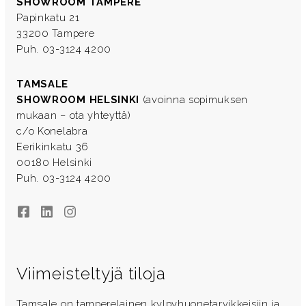
SHOWROOM TAMPERE
Papinkatu 21
33200 Tampere
Puh. 03-3124 4200
TAMSALE
SHOWROOM HELSINKI
(avoinna sopimuksen
mukaan – ota yhteyttä)
c/o Konelabra
Eerikinkatu 36
00180 Helsinki
Puh. 03-3124 4200
Facebook
LinkedIn
Instagram
Viimeisteltyjä tiloja
Tamsale on tamperelainen kylpyhuonetarvikkeisiin ja