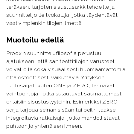
teräksen, tarjoten sisustusarkkitehdeille ja
suunnittelijoille työkaluja, jotka täydentävät
vaativimpienkin tilojen ilmettä.
Muotoilu edellä
Prooxin suunnittelufilosofia perustuu
ajatukseen, että saniteettitilojen varusteet
voivat olla sekä visuaalisesti huomaamattomia
että esteettisesti vaikuttavia. Yrityksen
tuotesarjat, kuten ONE ja ZERO, tarjoavat
vaihtoehtoja, jotka sulautuvat saumattomasti
erilaisiin sisustustyyleihin. Esimerkiksi ZERO-
sarja tarjoaa seinän sisään tai peilin taakse
integroitavia ratkaisuja, jotka mahdollistavat
puhtaan ja yhtenäisen ilmeen.