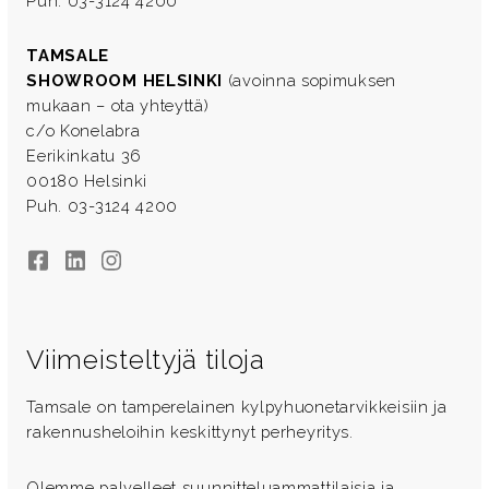
Puh. 03-3124 4200
TAMSALE
SHOWROOM HELSINKI
(avoinna sopimuksen
mukaan – ota yhteyttä)
c/o Konelabra
Eerikinkatu 36
00180 Helsinki
Puh. 03-3124 4200
Facebook
LinkedIn
Instagram
Viimeisteltyjä tiloja
Tamsale on tamperelainen kylpyhuonetarvikkeisiin ja
rakennusheloihin keskittynyt perheyritys.
Olemme palvelleet suunnitteluammattilaisia ja