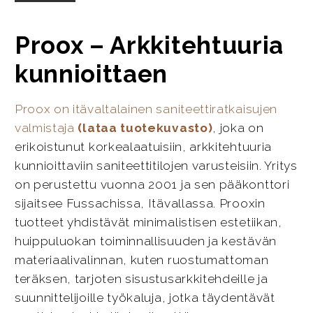
Proox – Arkkitehtuuria
kunnioittaen
Proox on itävaltalainen saniteettiratkaisujen
valmistaja
(lataa tuotekuvasto)
, joka on
erikoistunut korkealaatuisiin, arkkitehtuuria
kunnioittaviin saniteettitilojen varusteisiin. Yritys
on perustettu vuonna 2001 ja sen pääkonttori
sijaitsee Fussachissa, Itävallassa. Prooxin
tuotteet yhdistävät minimalistisen estetiikan,
huippuluokan toiminnallisuuden ja kestävän
materiaalivalinnan, kuten ruostumattoman
teräksen, tarjoten sisustusarkkitehdeille ja
suunnittelijoille työkaluja, jotka täydentävät