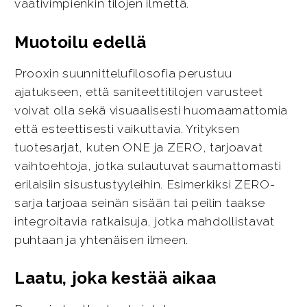
vaativimpienkin tilojen ilmettä.
Muotoilu edellä
Prooxin suunnittelufilosofia perustuu
ajatukseen, että saniteettitilojen varusteet
voivat olla sekä visuaalisesti huomaamattomia
että esteettisesti vaikuttavia. Yrityksen
tuotesarjat, kuten ONE ja ZERO, tarjoavat
vaihtoehtoja, jotka sulautuvat saumattomasti
erilaisiin sisustustyyleihin. Esimerkiksi ZERO-
sarja tarjoaa seinän sisään tai peilin taakse
integroitavia ratkaisuja, jotka mahdollistavat
puhtaan ja yhtenäisen ilmeen.
Laatu, joka kestää aikaa