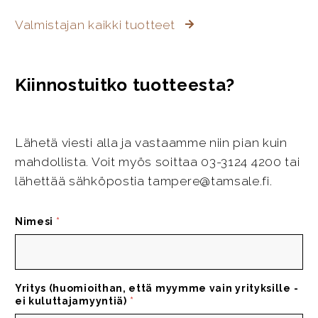
Valmistajan kaikki tuotteet
Kiinnostuitko tuotteesta?
Lähetä viesti alla ja vastaamme niin pian kuin
mahdollista. Voit myös soittaa 03-3124 4200 tai
lähettää sähköpostia tampere@tamsale.fi.
Nimesi
*
Yritys (huomioithan, että myymme vain yrityksille -
ei kuluttajamyyntiä)
*