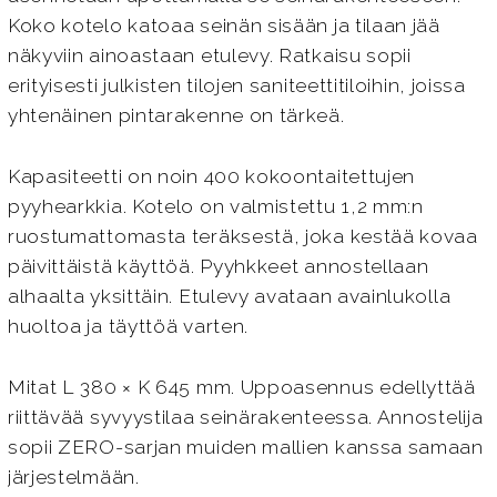
Koko kotelo katoaa seinän sisään ja tilaan jää
näkyviin ainoastaan etulevy. Ratkaisu sopii
erityisesti julkisten tilojen saniteettitiloihin, joissa
yhtenäinen pintarakenne on tärkeä.
Kapasiteetti on noin 400 kokoontaitettujen
pyyhearkkia. Kotelo on valmistettu 1,2 mm:n
ruostumattomasta teräksestä, joka kestää kovaa
päivittäistä käyttöä. Pyyhkkeet annostellaan
alhaalta yksittäin. Etulevy avataan avainlukolla
huoltoa ja täyttöä varten.
Mitat L 380 × K 645 mm. Uppoasennus edellyttää
riittävää syvyystilaa seinärakenteessa. Annostelija
sopii ZERO-sarjan muiden mallien kanssa samaan
järjestelmään.