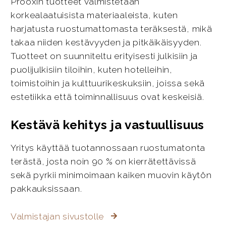
Prooxin tuotteet valmistetaan
korkealaatuisista materiaaleista, kuten
harjatusta ruostumattomasta teräksestä, mikä
takaa niiden kestävyyden ja pitkäikäisyyden.
Tuotteet on suunniteltu erityisesti julkisiin ja
puolijulkisiin tiloihin, kuten hotelleihin,
toimistoihin ja kulttuurikeskuksiin, joissa sekä
estetiikka että toiminnallisuus ovat keskeisiä.
Kestävä kehitys ja vastuullisuus
Yritys käyttää tuotannossaan ruostumatonta
terästä, josta noin 90 % on kierrätettävissä
sekä pyrkii minimoimaan kaiken muovin käytön
pakkauksissaan.
Valmistajan sivustolle