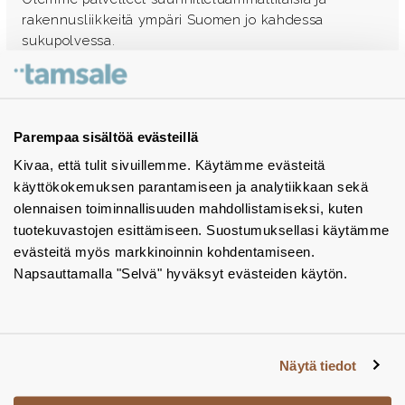
rakennusliikkeitä ympäri Suomen jo kahdessa
sukupolvessa.
Ota yhteyttä - autamme mielellämme
Tuotekuvastot
Parempaa sisältöä evästeillä
Kivaa, että tulit sivuillemme. Käytämme evästeitä
Instagram
käyttökokemuksen parantamiseen ja analytiikkaan sekä
BIM-objektit
olennaisen toiminnallisuuden mahdollistamiseksi, kuten
tuotekuvastojen esittämiseen. Suostumuksellasi käytämme
Yhteystiedot
evästeitä myös markkinoinnin kohdentamiseen.
Napsauttamalla "Selvä" hyväksyt evästeiden käytön.
Tiedotteet
Tietosuojaseloste
Tietoa evästeistä
Näytä tiedot
Evästeasetukset