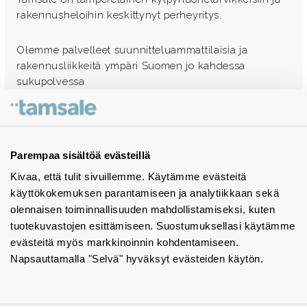
rakennusheloihin keskittynyt perheyritys.
Olemme palvelleet suunnitteluammattilaisia ja
rakennusliikkeitä ympäri Suomen jo kahdessa
sukupolvessa.
Ota yhteyttä - autamme mielellämme
Tuotekuvastot
Parempaa sisältöä evästeillä
Kivaa, että tulit sivuillemme. Käytämme evästeitä
Instagram
käyttökokemuksen parantamiseen ja analytiikkaan sekä
BIM-objektit
olennaisen toiminnallisuuden mahdollistamiseksi, kuten
tuotekuvastojen esittämiseen. Suostumuksellasi käytämme
Yhteystiedot
evästeitä myös markkinoinnin kohdentamiseen.
Napsauttamalla "Selvä" hyväksyt evästeiden käytön.
Tiedotteet
Tietosuojaseloste