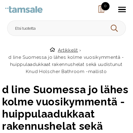
Skip to content
0
HAE
Artikkelit
›
Etusivulle
d line Suomessa jo lähes kolme vuosikymmentä -
huippulaadukkaat rakennushelat sekä uudistunut
Knud Holscher Bathroom -mallisto
d line Suomessa jo lähes
kolme vuosikymmentä -
huippulaadukkaat
rakennushelat sekä