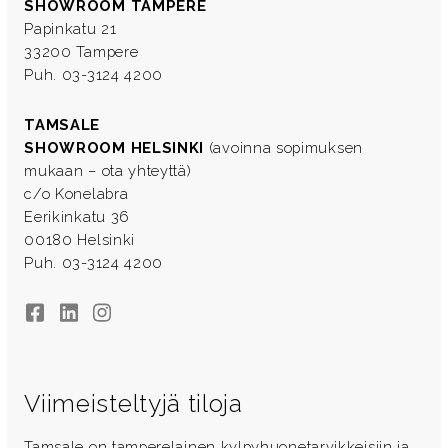
SHOWROOM TAMPERE
Papinkatu 21
33200 Tampere
Puh. 03-3124 4200
TAMSALE
SHOWROOM HELSINKI
(avoinna sopimuksen
mukaan – ota yhteyttä)
c/o Konelabra
Eerikinkatu 36
00180 Helsinki
Puh. 03-3124 4200
Facebook
LinkedIn
Instagram
Viimeisteltyjä tiloja
Tamsale on tamperelainen kylpyhuonetarvikkeisiin ja