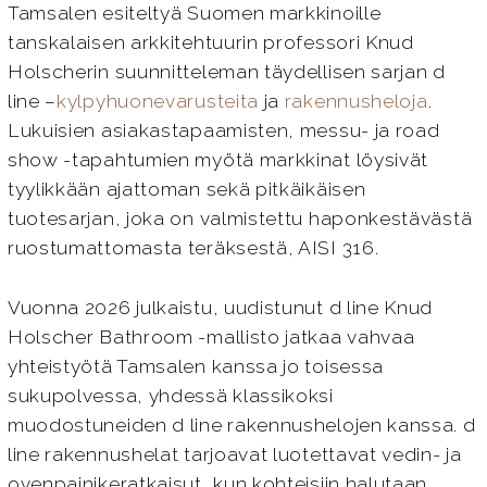
Tamsalen esiteltyä Suomen markkinoille
tanskalaisen arkkitehtuurin professori Knud
Holscherin suunnitteleman täydellisen sarjan d
line –
kylpyhuonevarusteita
ja
rakennusheloja
.
Lukuisien asiakastapaamisten, messu- ja road
show -tapahtumien myötä markkinat löysivät
tyylikkään ajattoman sekä pitkäikäisen
tuotesarjan, joka on valmistettu haponkestävästä
ruostumattomasta teräksestä, AISI 316.
Vuonna 2026 julkaistu, uudistunut d line Knud
Holscher Bathroom -mallisto jatkaa vahvaa
yhteistyötä Tamsalen kanssa jo toisessa
sukupolvessa, yhdessä klassikoksi
muodostuneiden d line rakennushelojen kanssa. d
line rakennushelat tarjoavat luotettavat vedin- ja
ovenpainikeratkaisut, kun kohteisiin halutaan