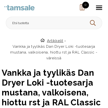
Skip to content
0
HAE
Artikkelit
›
Etusivulle
Vankka ja tyylikäs Dan Dryer Loki -tuotesarja
mustana, valkoisena, hiottu rst ja RAL Classic -
väreissä
Vankka ja tyylikäs Dan
Dryer Loki -tuotesarja
mustana, valkoisena,
hiottu rst ja RAL Classic