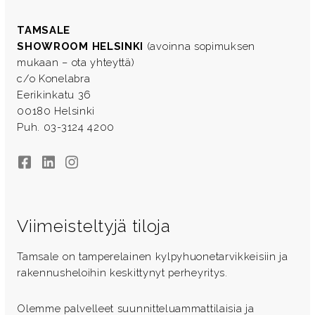
TAMSALE
SHOWROOM HELSINKI
(avoinna sopimuksen
mukaan – ota yhteyttä)
c/o Konelabra
Eerikinkatu 36
00180 Helsinki
Puh. 03-3124 4200
Facebook
LinkedIn
Instagram
Viimeisteltyjä tiloja
Tamsale on tamperelainen kylpyhuonetarvikkeisiin ja
rakennusheloihin keskittynyt perheyritys.
Olemme palvelleet suunnitteluammattilaisia ja