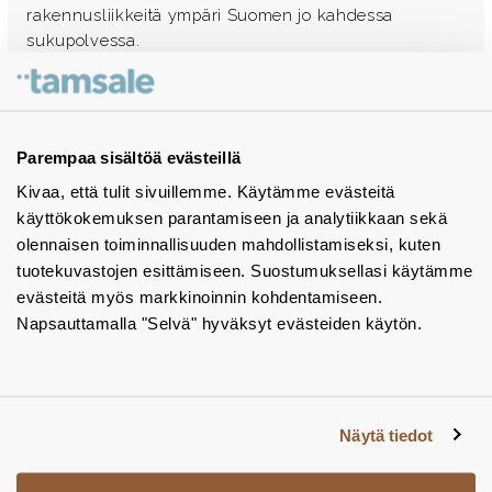
rakennusliikkeitä ympäri Suomen jo kahdessa
sukupolvessa.
Ota yhteyttä - autamme mielellämme
Tuotekuvastot
Parempaa sisältöä evästeillä
Kivaa, että tulit sivuillemme. Käytämme evästeitä
Instagram
käyttökokemuksen parantamiseen ja analytiikkaan sekä
BIM-objektit
olennaisen toiminnallisuuden mahdollistamiseksi, kuten
tuotekuvastojen esittämiseen. Suostumuksellasi käytämme
Yhteystiedot
evästeitä myös markkinoinnin kohdentamiseen.
Napsauttamalla "Selvä" hyväksyt evästeiden käytön.
Tiedotteet
Tietosuojaseloste
Tietoa evästeistä
Näytä tiedot
Evästeasetukset