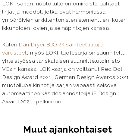
LOKI-sarjan muotoilulle on ominaista puhtaat
linjat ja muodot, jotka ovat harmoniassa
ympäröivien arkkitehtonisten elementtien, kuten
ikkunoiden, ovien ja seinäpintojen kanssa.
Kuten
Dan Dryer BJÖRK saniteettitilojen
varusteet
, myös LOKI-tuotesarja on suunniteltu
yhteistyössä tanskalaisen suunnittelutoimisto
VE2:n kanssa. LOKI-sarja on voittanut Red Dot
Design Award 2021, German Design Awards 2021
muotoilupalkinnot ja sarjan vapaasti seisova
automaattinen käsidesiannostelija iF Design
Award 2021 -palkinnon.
Muut ajankohtaiset