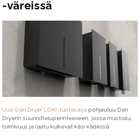
-väreissä
Uusi Dan Dryer LOKI-tuotesarja
pohjautuu Dan
Dryerin suunnitteluperinteeseen, jossa muotoilu,
toimivuus ja laatu kulkevat käsi kädessä.