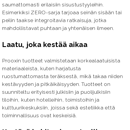
saumattomasti erilaisiin sisustustyyleihin.
Esimerkiksi ZERO-sarja tarjoaa seinän sisään tai
peilin taakse integroitavia ratkaisuja, jotka
mahdollistavat puhtaan ja yhtenäisen ilmeen.
Laatu, joka kestää aikaa
Prooxin tuotteet valmistetaan korkealaatuisista
materiaaleista, kuten harjatusta
ruostumattomasta teräksestä, mikä takaa niiden
kestävyyden ja pitkäikäisyyden. Tuotteet on
suunniteltu erityisesti julkisiin ja puolijulkisiin
tiloihin, kuten hotelleihin, toimistoihin ja
kulttuurikeskuksiin, joissa sekä estetiikka että
toiminnallisuus ovat keskeisiä.