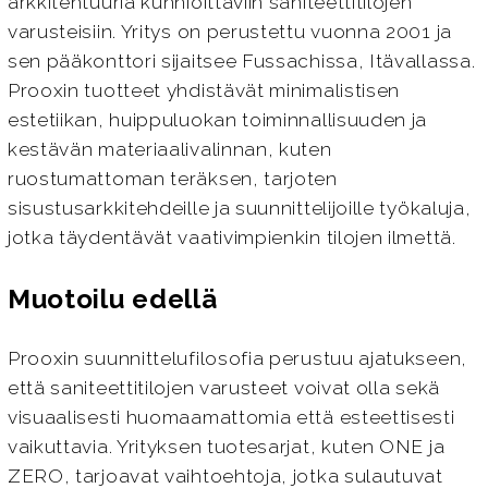
arkkitehtuuria kunnioittaviin saniteettitilojen
varusteisiin. Yritys on perustettu vuonna 2001 ja
sen pääkonttori sijaitsee Fussachissa, Itävallassa.
Prooxin tuotteet yhdistävät minimalistisen
estetiikan, huippuluokan toiminnallisuuden ja
kestävän materiaalivalinnan, kuten
ruostumattoman teräksen, tarjoten
sisustusarkkitehdeille ja suunnittelijoille työkaluja,
jotka täydentävät vaativimpienkin tilojen ilmettä.
Muotoilu edellä
Prooxin suunnittelufilosofia perustuu ajatukseen,
että saniteettitilojen varusteet voivat olla sekä
visuaalisesti huomaamattomia että esteettisesti
vaikuttavia. Yrityksen tuotesarjat, kuten ONE ja
ZERO, tarjoavat vaihtoehtoja, jotka sulautuvat