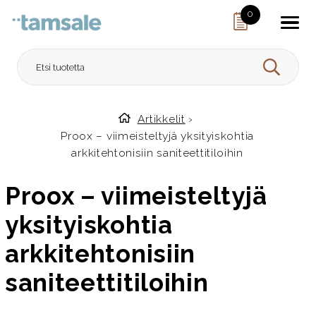
Skip to content
0
HAE
Artikkelit
›
Etusivulle
Proox – viimeisteltyjä yksityiskohtia
arkkitehtonisiin saniteettitiloihin
Proox – viimeisteltyjä
yksityiskohtia
arkkitehtonisiin
saniteettitiloihin