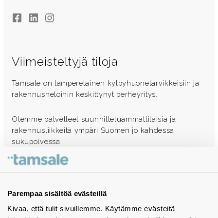
Facebook
LinkedIn
Instagram
Viimeisteltyjä tiloja
Tamsale on tamperelainen kylpyhuonetarvikkeisiin ja
rakennusheloihin keskittynyt perheyritys.
Olemme palvelleet suunnitteluammattilaisia ja
rakennusliikkeitä ympäri Suomen jo kahdessa
sukupolvessa.
Ota yhteyttä - autamme mielellämme
Tuotekuvastot
Parempaa sisältöä evästeillä
Kivaa, että tulit sivuillemme. Käytämme evästeitä
Instagram