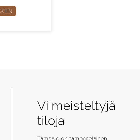
KTIIN
Viimeisteltyjä
tiloja
Tamsale on tamperelainen