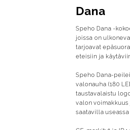
Dana
Speho Dana -kokoel
joissa on ulkoneva
tarjoavat epäsuoraa
eteisiin ja käytävi
Speho Dana-peileih
valonauha (180 LED
taustavalaistu log
valon voimakkuus j
saatavilla useassa 