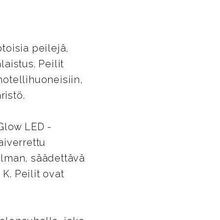
oisia peilejä,
istus. Peilit
hotellihuoneisiin,
ristö.
 Glow LED -
aiverrettu
 ilman, säädettävä
. Peilit ovat