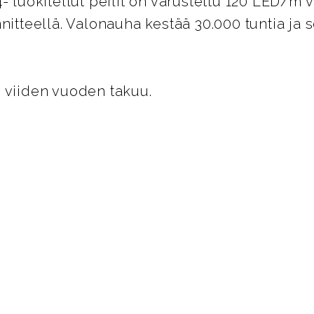
4- luokitellut peilit on varustettu 120 LED/m 
nnitteellä. Valonauha kestää 30.000 tuntia ja 
 viiden vuoden takuu.