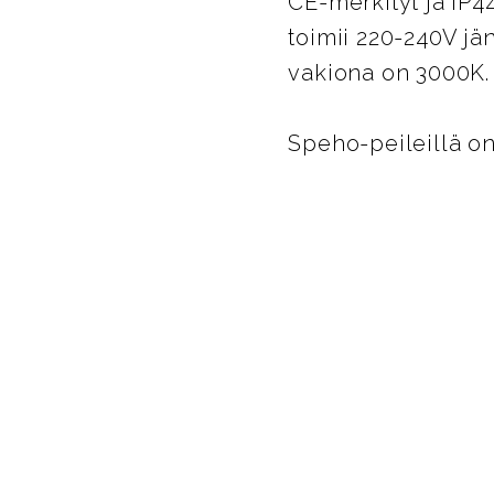
CE-merkityt ja IP4
toimii 220-240V jä
vakiona on 3000K.
Speho-peileillä on