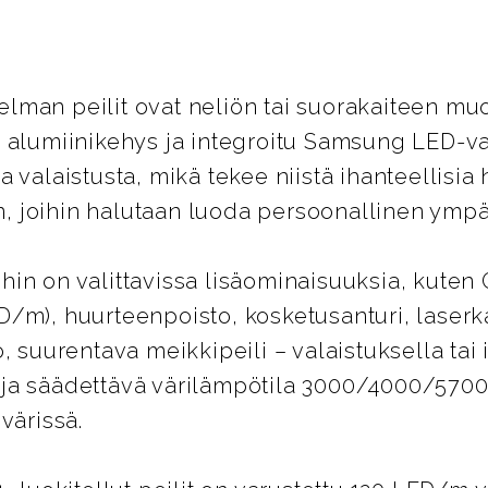
man peilit ovat neliön tai suorakaiteen muot
 alumiinikehys ja integroitu Samsung LED-vala
 valaistusta, mikä tekee niistä ihanteellisia 
in, joihin halutaan luoda persoonallinen ympä
in on valittavissa lisäominaisuuksia, kuten
/m), huurteenpoisto, kosketusanturi, laserk
o, suurentava meikkipeili – valaistuksella tai
a säädettävä värilämpötila 3000/4000/5700 K
värissä.