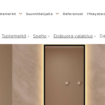
otemerkit
Suunnittelijalle
Referenssit
Yhteystie
Tuotemerkit
›
Speho
›
Epäsuora valaistus
›
D
Etusivulle