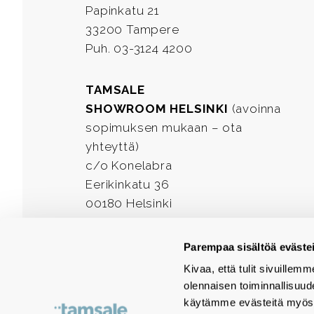
Papinkatu 21
33200 Tampere
Puh. 03-3124 4200
TAMSALE
SHOWROOM HELSINKI
(avoinna
sopimuksen mukaan – ota
yhteyttä)
c/o Konelabra
Eerikinkatu 36
00180 Helsinki
Puh. 03-3124 4200
Parempaa sisältöä evästei
Facebook
LinkedIn
Instagram
Kivaa, että tulit sivuill
olennaisen toiminnallisuu
käytämme evästeitä myös 