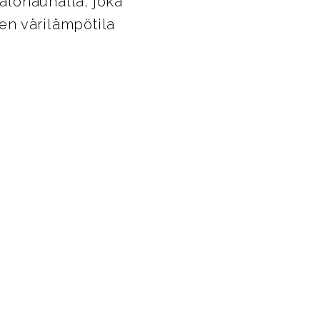
valonauhalla, joka
sen värilämpötila