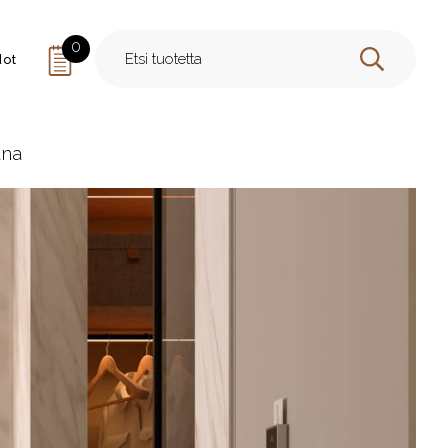
0
dot
HAE
ana