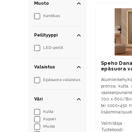
Muoto
Kantikas
Peilityyppi
LED-peilit
Speho Dana 
Valaistus
epäsuora va
Alumiinikehyks
Epäsuora valaistus
pronssi, kulta, 
vaaleanpunainen
Väri
700 x 600/8
tai 1000×450 m
Kulta
lisäominaisuude
Kupari
Valmistaja:
Musta
Tuotekoodi: