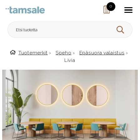
Skip to content
0
HAE
Tuotemerkit
›
Speho
›
Epäsuora valaistus
›
Etusivulle
Livia