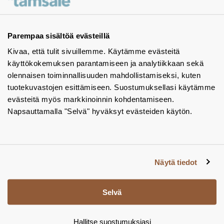
Ota yhteyttä - autamme mielellämme
Tuotekuvastot
Parempaa sisältöä evästeillä
Kivaa, että tulit sivuillemme. Käytämme evästeitä
Instagram
käyttökokemuksen parantamiseen ja analytiikkaan sekä
BIM-objektit
olennaisen toiminnallisuuden mahdollistamiseksi, kuten
tuotekuvastojen esittämiseen. Suostumuksellasi käytämme
Yhteystiedot
evästeitä myös markkinoinnin kohdentamiseen.
Napsauttamalla "Selvä" hyväksyt evästeiden käytön.
Tiedotteet
Tietosuojaseloste
Tietoa evästeistä
Näytä tiedot
Evästeasetukset
Selvä
Hallitse suostumuksiasi