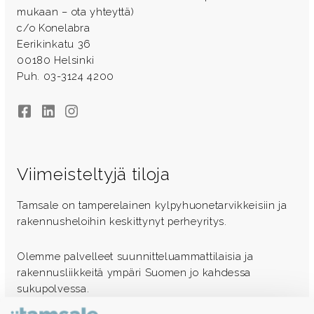
mukaan – ota yhteyttä)
c/o Konelabra
Eerikinkatu 36
00180 Helsinki
Puh. 03-3124 4200
Facebook
LinkedIn
Instagram
Viimeisteltyjä tiloja
Tamsale on tamperelainen kylpyhuonetarvikkeisiin ja
rakennusheloihin keskittynyt perheyritys.
Olemme palvelleet suunnitteluammattilaisia ja
rakennusliikkeitä ympäri Suomen jo kahdessa
sukupolvessa.