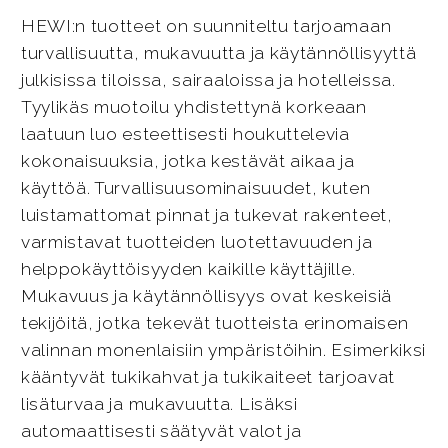
HEWI:n tuotteet on suunniteltu tarjoamaan
turvallisuutta, mukavuutta ja käytännöllisyyttä
julkisissa tiloissa, sairaaloissa ja hotelleissa.
Tyylikäs muotoilu yhdistettynä korkeaan
laatuun luo esteettisesti houkuttelevia
kokonaisuuksia, jotka kestävät aikaa ja
käyttöä. Turvallisuusominaisuudet, kuten
luistamattomat pinnat ja tukevat rakenteet,
varmistavat tuotteiden luotettavuuden ja
helppokäyttöisyyden kaikille käyttäjille.
Mukavuus ja käytännöllisyys ovat keskeisiä
tekijöitä, jotka tekevät tuotteista erinomaisen
valinnan monenlaisiin ympäristöihin. Esimerkiksi
kääntyvät tukikahvat ja tukikaiteet tarjoavat
lisäturvaa ja mukavuutta. Lisäksi
automaattisesti säätyvät valot ja