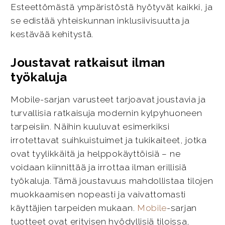
Esteettömästä ympäristöstä hyötyvät kaikki, ja
se edistää yhteiskunnan inklusiivisuutta ja
kestävää kehitystä.
Joustavat ratkaisut ilman
työkaluja
Mobile-sarjan varusteet tarjoavat joustavia ja
turvallisia ratkaisuja modernin kylpyhuoneen
tarpeisiin. Näihin kuuluvat esimerkiksi
irrotettavat suihkuistuimet ja tukikaiteet, jotka
ovat tyylikkäitä ja helppokäyttöisiä – ne
voidaan kiinnittää ja irrottaa ilman erillisiä
työkaluja. Tämä joustavuus mahdollistaa tilojen
muokkaamisen nopeasti ja vaivattomasti
käyttäjien tarpeiden mukaan.
Mobile
-sarjan
tuotteet ovat erityisen hyödyllisiä tiloissa,