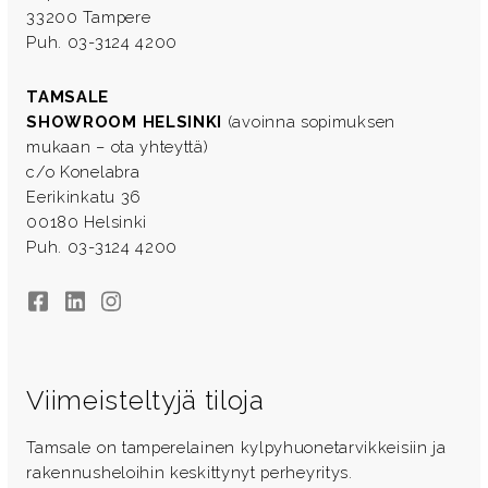
33200 Tampere
Puh. 03-3124 4200
TAMSALE
SHOWROOM HELSINKI
(avoinna sopimuksen
mukaan – ota yhteyttä)
c/o Konelabra
Eerikinkatu 36
00180 Helsinki
Puh. 03-3124 4200
Facebook
LinkedIn
Instagram
Viimeisteltyjä tiloja
Tamsale on tamperelainen kylpyhuonetarvikkeisiin ja
rakennusheloihin keskittynyt perheyritys.