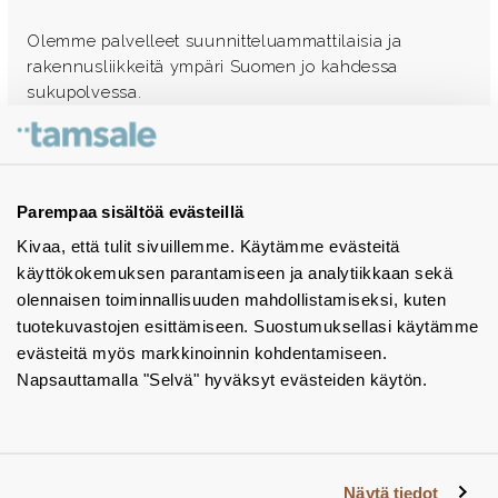
Olemme palvelleet suunnitteluammattilaisia ja
rakennusliikkeitä ympäri Suomen jo kahdessa
sukupolvessa.
Ota yhteyttä - autamme mielellämme
Tuotekuvastot
Parempaa sisältöä evästeillä
Kivaa, että tulit sivuillemme. Käytämme evästeitä
Instagram
käyttökokemuksen parantamiseen ja analytiikkaan sekä
BIM-objektit
olennaisen toiminnallisuuden mahdollistamiseksi, kuten
tuotekuvastojen esittämiseen. Suostumuksellasi käytämme
Yhteystiedot
evästeitä myös markkinoinnin kohdentamiseen.
Napsauttamalla "Selvä" hyväksyt evästeiden käytön.
Tiedotteet
Tietosuojaseloste
Tietoa evästeistä
Näytä tiedot