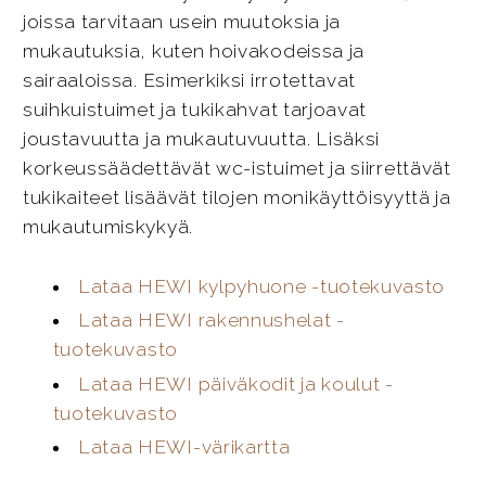
joissa tarvitaan usein muutoksia ja
mukautuksia, kuten hoivakodeissa ja
sairaaloissa. Esimerkiksi irrotettavat
suihkuistuimet ja tukikahvat tarjoavat
joustavuutta ja mukautuvuutta. Lisäksi
korkeussäädettävät wc-istuimet ja siirrettävät
tukikaiteet lisäävät tilojen monikäyttöisyyttä ja
mukautumiskykyä.
Lataa HEWI kylpyhuone -tuotekuvasto
Lataa HEWI rakennushelat -
tuotekuvasto
Lataa HEWI päiväkodit ja koulut -
tuotekuvasto
Lataa HEWI-värikartta