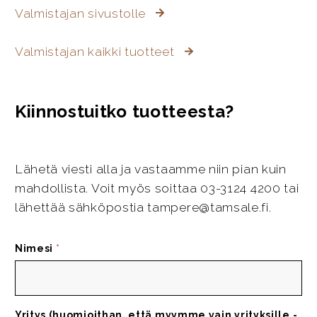
Valmistajan sivustolle
Valmistajan kaikki tuotteet
Kiinnostuitko tuotteesta?
Lähetä viesti alla ja vastaamme niin pian kuin
mahdollista. Voit myös soittaa 03-3124 4200 tai
lähettää sähköpostia tampere@tamsale.fi.
Nimesi
*
Yritys (huomioithan, että myymme vain yrityksille -