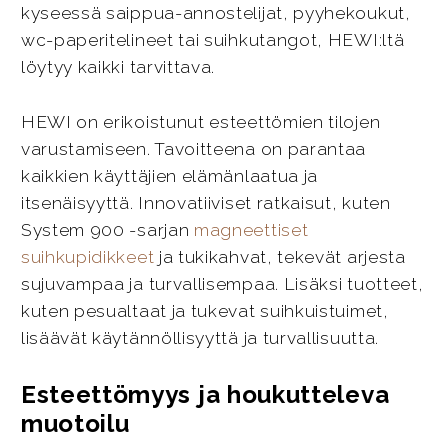
kyseessä saippua-annostelijat, pyyhekoukut,
wc-paperitelineet tai suihkutangot, HEWI:ltä
löytyy kaikki tarvittava.
HEWI on erikoistunut esteettömien tilojen
varustamiseen. Tavoitteena on parantaa
kaikkien käyttäjien elämänlaatua ja
itsenäisyyttä. Innovatiiviset ratkaisut, kuten
System 900 -sarjan
magneettiset
suihkupidikkeet
ja tukikahvat, tekevät arjesta
sujuvampaa ja turvallisempaa. Lisäksi tuotteet,
kuten pesualtaat ja tukevat suihkuistuimet,
lisäävät käytännöllisyyttä ja turvallisuutta.
Esteettömyys ja houkutteleva
muotoilu