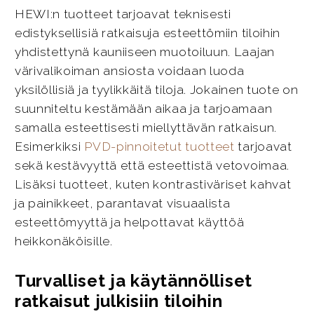
HEWI:n tuotteet tarjoavat teknisesti
edistyksellisiä ratkaisuja esteettömiin tiloihin
yhdistettynä kauniiseen muotoiluun. Laajan
värivalikoiman ansiosta voidaan luoda
yksilöllisiä ja tyylikkäitä tiloja. Jokainen tuote on
suunniteltu kestämään aikaa ja tarjoamaan
samalla esteettisesti miellyttävän ratkaisun.
Esimerkiksi
PVD-pinnoitetut tuotteet
tarjoavat
sekä kestävyyttä että esteettistä vetovoimaa.
Lisäksi tuotteet, kuten kontrastiväriset kahvat
ja painikkeet, parantavat visuaalista
esteettömyyttä ja helpottavat käyttöä
heikkonäköisille.
Turvalliset ja käytännölliset
ratkaisut julkisiin tiloihin