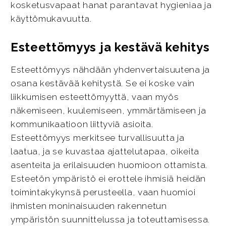
kosketusvapaat hanat parantavat hygieniaa ja
käyttömukavuutta.
Esteettömyys ja kestävä kehitys
Esteettömyys nähdään yhdenvertaisuutena ja
osana kestävää kehitystä. Se ei koske vain
liikkumisen esteettömyyttä, vaan myös
näkemiseen, kuulemiseen, ymmärtämiseen ja
kommunikaatioon liittyviä asioita.
Esteettömyys merkitsee turvallisuutta ja
laatua, ja se kuvastaa ajattelutapaa, oikeita
asenteita ja erilaisuuden huomioon ottamista.
Esteetön ympäristö ei erottele ihmisiä heidän
toimintakykynsä perusteella, vaan huomioi
ihmisten moninaisuuden rakennetun
ympäristön suunnittelussa ja toteuttamisessa.