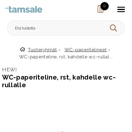
Skip to content
0
HAE
Tuoteryhmät
›
WC-paperitelineet
›
Etusivulle
WC-paperiteline, rst, kahdelle wc-rullal...
HEWI
WC-paperiteline, rst, kahdelle wc-
rullalle