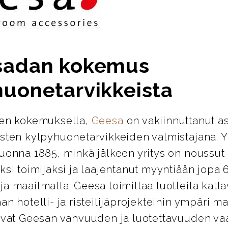
sadan kokemus
huonetarvikkeista
den kokemuksella,
Geesa
on vakiinnuttanut 
isten kylpyhuonetarvikkeiden valmistajana. Y
vuonna 1885, minkä jälkeen yritys on noussut
ksi toimijaksi ja laajentanut myyntiään jopa
a maailmalla. Geesa toimittaa tuotteita katt
an hotelli- ja risteilijäprojekteihin ympäri m
avat Geesan vahvuuden ja luotettavuuden vaa