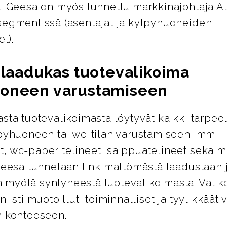
a. Geesa on myös tunnettu markkinajohtaja 
segmentissä (asentajat ja kylpyhuoneiden
et).
a laadukas tuotevalikoima
oneen varustamiseen
sta tuotevalikoimasta löytyvät kaikki tarpeel
lpyhuoneen tai wc-tilan varustamiseen, mm.
, wc-paperitelineet, saippuatelineet sekä m
Geesa tunnetaan tinkimättömästä laadustaan 
myötä syntyneestä tuotevalikoimasta. Valik
niisti muotoillut, toiminnalliset ja tyylikkäät 
n kohteeseen.