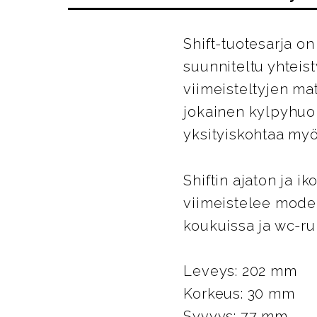
Shift-tuotesarja 
suunniteltu yhteis
viimeisteltyjen ma
jokainen kylpyhuo
yksityiskohtaa myö
Shiftin ajaton ja 
viimeistelee mode
koukuissa ja wc-rul
Leveys: 202 mm
Korkeus: 30 mm
Syvyys: 77 mm