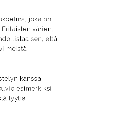
okoelma, joka on
Erilaisten värien,
dollistaa sen, että
viimeistä
stelyn kanssa
uvio esimerkiksi
ä tyyliä.