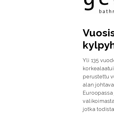
Vuosi
kylpy
Yli 135 vuo
korkealaatu
perustettu 
alan johtava
Euroopassa j
valikoimasta
jotka todist