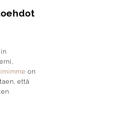
htoehdot
iin
erni,
tiimimme
on
taen, että
ten