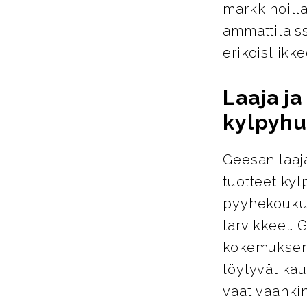
markkinoill
ammattilais
erikoisliikke
Laaja j
kylpyhu
Geesan laaja
tuotteet ky
pyyhekoukut
tarvikkeet. 
kokemuksen 
löytyvät kau
vaativaanki