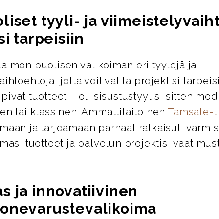
iset tyyli- ja viimeistelyvai
si tarpeisiin
a monipuolisen valikoiman eri tyylejä ja
ihtoehtoja, jotta voit valita projektisi tarpeis
pivat tuotteet – oli sisustustyylisi sitten mod
en tai klassinen. Ammattitaitoinen
Tamsale-
maan ja tarjoamaan parhaat ratkaisut, varmis
emasi tuotteet ja palvelun projektisi vaatimus
s ja innovatiivinen
onevarustevalikoima