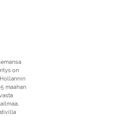
asemansa
ritys on
 Hollannin
 65 maahan
avasta
aailmaa,
tivilla