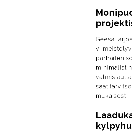
Monipuol
projekti
Geesa tarjoa
viimeistelyva
parhaiten so
minimalistin
valmis autta
saat tarvits
mukaisesti.
Laaduka
kylpyhu