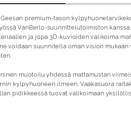
on Geesan premium-tason kylpyhuonetarvikek
työssä VanBerlo-suunnittelutoimiston kanssa. 
teriaalien ja jopa 3D-kuvioiden valikoima mah
ne voidaan suunnitella oman vision mukaan 
ten.
ikoninen muotoilu yhdessä mattamustan viimei
rnin kylpyhuoneen ilmeen. Vaakasuora raitak
lan pidikkeessä tuovat valikoimaan yksilöllist