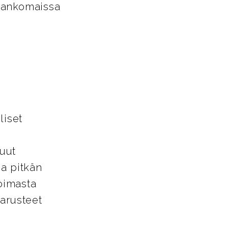
Alankomaissa
liset
uut
ja pitkän
oimasta
varusteet