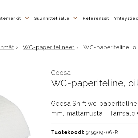
otemerkit
Suunnittelijalle
Referenssit
Yhteystie
yhmät
›
WC-paperitelineet
›
WC-paperiteline, o
e
Geesa
WC-paperiteline, o
Geesa Shift wc-paperiteline
mm, mattamusta – Tamsale
Tuotekoodi:
919909-06-R