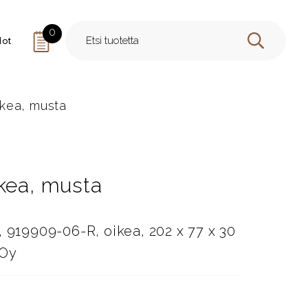
0
dot
HAE
ikea, musta
ikea, musta
, 919909-06-R, oikea, 202 x 77 x 30
 Oy