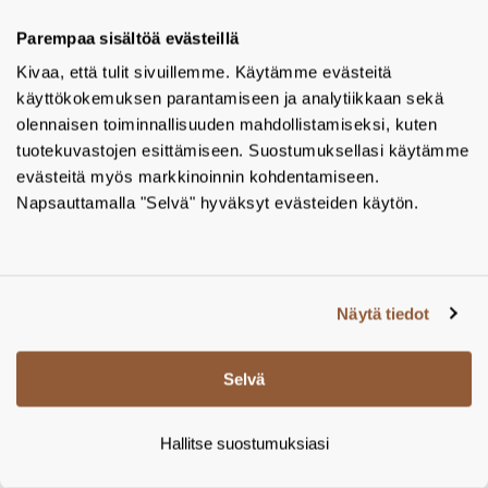
WC-paperiteline, rst, musta
Parempaa sisältöä evästeillä
Frost Nova2 wc-paperiteline 1, N1909-B, 115 x 145 x 40 mm, rst,
Kivaa, että tulit sivuillemme. Käytämme evästeitä
mattamusta – Tamsale Oy
käyttökokemuksen parantamiseen ja analytiikkaan sekä
Valmistaja:
Frost
olennaisen toiminnallisuuden mahdollistamiseksi, kuten
Tuotekoodi:
N1909-B
tuotekuvastojen esittämiseen. Suostumuksellasi käytämme
LISÄÄ PROJEKTIIN
evästeitä myös markkinoinnin kohdentamiseen.
Napsauttamalla "Selvä" hyväksyt evästeiden käytön.
Näytä tiedot
Selvä
Hallitse suostumuksiasi
Hylly 1986, rst, harjattu musta - lisäosa wc-
paperitelineelle 1909