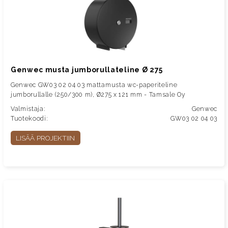
Genwec musta jumborullateline Ø 275
Genwec GW03 02 04 03 mattamusta wc-paperiteline
jumborullalle (250/300 m), Ø275 x 121 mm - Tamsale Oy
Valmistaja:
Genwec
Tuotekoodi:
GW03 02 04 03
LISÄÄ PROJEKTIIN