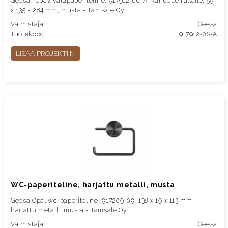
Geesa Topaz varapaperiteline, 917912-06-A, kahdelle rullalle, 55
x 135 x 284 mm, musta - Tamsale Oy
Valmistaja:
Geesa
Tuotekoodi:
917912-06-A
LISÄÄ PROJEKTIIN
WC-paperiteline, harjattu metalli, musta
Geesa Opal wc-paperiteline, 917209-09, 138 x 19 x 113 mm,
harjattu metalli, musta - Tamsale Oy
Valmistaja:
Geesa