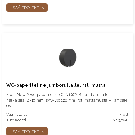
LISÄÄ PROJEKTIIN
WC-paperiteline jumborullalle, rst, musta
Frost Nova2 wc-paperiteline 9, N1972-B, jumborullalle,
halkaisija: Ø310 mm, syvyys: 128 mm, rst, mattamusta – Tamsale
Oy
Valmistaja:
Frost
Tuotekoodi:
N1972-B
LISÄÄ PROJEKTIIN