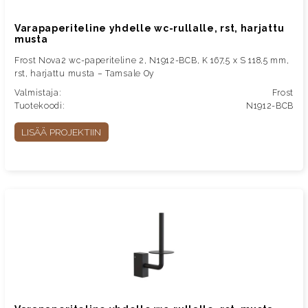
Varapaperiteline yhdelle wc-rullalle, rst, harjattu
musta
Frost Nova2 wc-paperiteline 2, N1912-BCB, K 167,5 x S 118,5 mm,
rst, harjattu musta – Tamsale Oy
Valmistaja:
Frost
Tuotekoodi:
N1912-BCB
LISÄÄ PROJEKTIIN