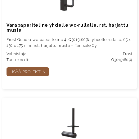
Varapaperiteline yhdelle wc-rullalle, rst, harjattu
musta
Frost Quadra wc-paperiteline 4, Q301516074, yhdelle rullalle, 65 x
130 x 175 mm, rst, harjattu musta – Tamsale Oy
Valmistaja:
Frost
Tuotekoodi:
Q301516074
LISÄÄ PROJEKTIIN