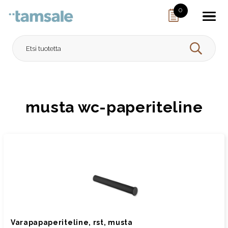
Skip to content
0
HAE
musta wc-paperiteline
Varapapaperiteline, rst, musta