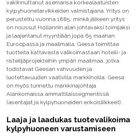
vakiinnuttanut asemansa korkealaatuisten
kylpyhuonetarvikkeiden valmistajana. Yritys on
perustettu vuonna 1885, minkä jälkeen yritys
on noussut Hollannin alan johtavaksi toimijaksi
ja laajentanut myyntiään jopa 65 maahan
Euroopassa ja maailmalla. Geesa toimittaa
tuotteita kattavasta valikoimastaan hotelli- ja
risteilijäprojekteihin ympäri maailmaa, jotka
todistavat Geesan vahvuuden ja
luotettavuuden vaativilla markkinoilla. Geesa
on myös tunnettu markkinajohtaja
Alankomaissa ammattilaissegmentissä
(asentajat ja kylpyhuoneiden erikoisliikkeet).
Laaja ja laadukas tuotevalikoima
kylpyhuoneen varustamiseen