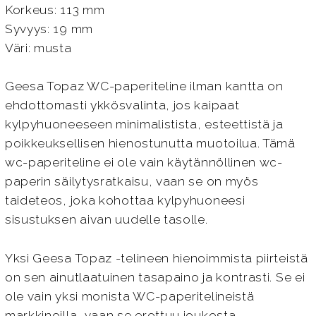
Korkeus: 113 mm
Syvyys: 19 mm
Väri: musta
Geesa Topaz WC-paperiteline ilman kantta on
ehdottomasti ykkösvalinta, jos kaipaat
kylpyhuoneeseen minimalistista, esteettistä ja
poikkeuksellisen hienostunutta muotoilua. Tämä
wc-paperiteline ei ole vain käytännöllinen wc-
paperin säilytysratkaisu, vaan se on myös
taideteos, joka kohottaa kylpyhuoneesi
sisustuksen aivan uudelle tasolle.
Yksi Geesa Topaz -telineen hienoimmista piirteistä
on sen ainutlaatuinen tasapaino ja kontrasti. Se ei
ole vain yksi monista WC-paperitelineistä
markkinoilla, vaan se erottuu joukosta