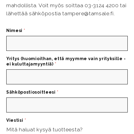
mahdollista. Voit myös soittaa 03-3124 4200 tai
lähettää sähköpostia tampere@tamsale.fi.
Nimesi
*
Yritys (huomioithan, että myymme vain yrityksille -
ei kuluttajamyyntiä)
*
Sähköpostiosoitteesi
*
Viestisi
*
Mitä haluat kysyä tuotteesta?