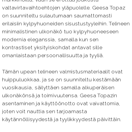
valtavirtavaihtoehtojen yläpuolelle. Geesa Topaz
on suunniteltu sulautumaan saumattomasti
erilaisiin kylpyhuoneiden sisustustyyleihin. Telineen
minimalistinen ulkonäkö tuo kylpyhuoneeseen
modernia eleganssia, samalla kun sen
kontrastiset yksityiskohdat antavat sille
omanlaistaan persoonallisuutta ja tyyliä.
Tämän upean telineen valmistusmateriaalit ovat
huippuluokkaa, ja se on suunniteltu kestämään
vuosikausia, säilyttäen samalla alkuperäisen
ulkonäkönsä ja toimivuutensa. Geesa Topazin
asentaminen ja käyttöönotto ovat vaivattomia,
joten voit nauttia sen tarjoamasta
käytännöllisyydestä ja tyylikkyydestä päivittäin.