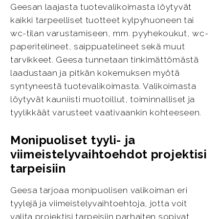
Geesan laajasta tuotevalikoimasta löytyvät
kaikki tarpeelliset tuotteet kylpyhuoneen tai
wc-tilan varustamiseen, mm. pyyhekoukut, wc-
paperitelineet, saippuatelineet sekä muut
tarvikkeet. Geesa tunnetaan tinkimättömästä
laadustaan ja pitkän kokemuksen myötä
syntyneestä tuotevalikoimasta. Valikoimasta
löytyvät kauniisti muotoillut, toiminnalliset ja
tyylikkäät varusteet vaativaankin kohteeseen.
Monipuoliset tyyli- ja
viimeistelyvaihtoehdot projektisi
tarpeisiin
Geesa tarjoaa monipuolisen valikoiman eri
tyylejä ja viimeistelyvaihtoehtoja, jotta voit
valita projektisi tarpeisiin parhaiten sopivat