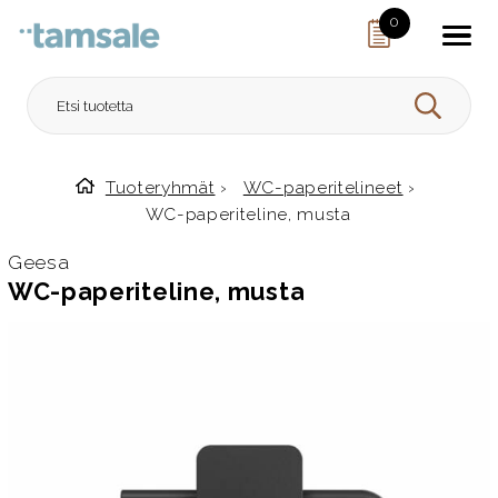
Skip to content
0
HAE
Tuoteryhmät
›
WC-paperitelineet
›
Etusivulle
WC-paperiteline, musta
Geesa
WC-paperiteline, musta