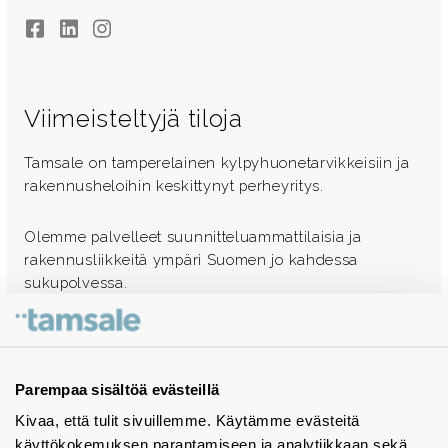
Facebook
LinkedIn
Instagram
Viimeisteltyjä tiloja
Tamsale on tamperelainen kylpyhuonetarvikkeisiin ja
rakennusheloihin keskittynyt perheyritys.
Olemme palvelleet suunnitteluammattilaisia ja
rakennusliikkeitä ympäri Suomen jo kahdessa
sukupolvessa.
Ota yhteyttä - autamme mielellämme
Tuotekuvastot
Parempaa sisältöä evästeillä
Kivaa, että tulit sivuillemme. Käytämme evästeitä
Instagram
käyttökokemuksen parantamiseen ja analytiikkaan sekä