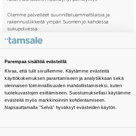
Olemme palvelleet suunnitteluammattilaisia ja
rakennusliikkeitä ympäri Suomen jo kahdessa
sukupolvessa.
Ota yhteyttä - autamme mielellämme
Tuotekuvastot
Parempaa sisältöä evästeillä
Kivaa, että tulit sivuillemme. Käytämme evästeitä
Instagram
käyttökokemuksen parantamiseen ja analytiikkaan sekä
BIM-objektit
olennaisen toiminnallisuuden mahdollistamiseksi, kuten
tuotekuvastojen esittämiseen. Suostumuksellasi käytämme
Yhteystiedot
evästeitä myös markkinoinnin kohdentamiseen.
Napsauttamalla "Selvä" hyväksyt evästeiden käytön.
Tiedotteet
Tietosuojaseloste
Tietoa evästeistä