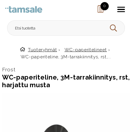
Skip to content
0
HAE
Tuoteryhmät
›
WC-paperitelineet
›
Etusivulle
WC-paperiteline, 3M-tarrakiinnitys, rst,...
Frost
WC-paperiteline, 3M-tarrakiinnitys, rst,
harjattu musta