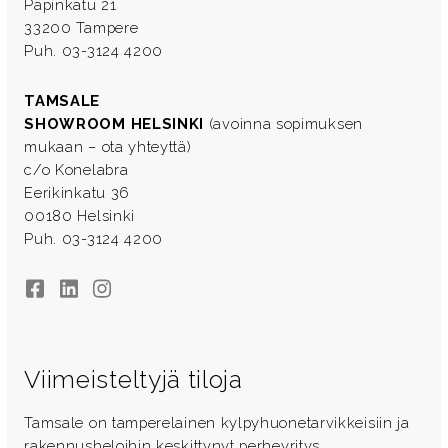
Papinkatu 21
33200 Tampere
Puh. 03-3124 4200
TAMSALE
SHOWROOM HELSINKI
(avoinna sopimuksen
mukaan – ota yhteyttä)
c/o Konelabra
Eerikinkatu 36
00180 Helsinki
Puh. 03-3124 4200
Facebook
LinkedIn
Instagram
Viimeisteltyjä tiloja
Tamsale on tamperelainen kylpyhuonetarvikkeisiin ja
rakennusheloihin keskittynyt perheyritys.