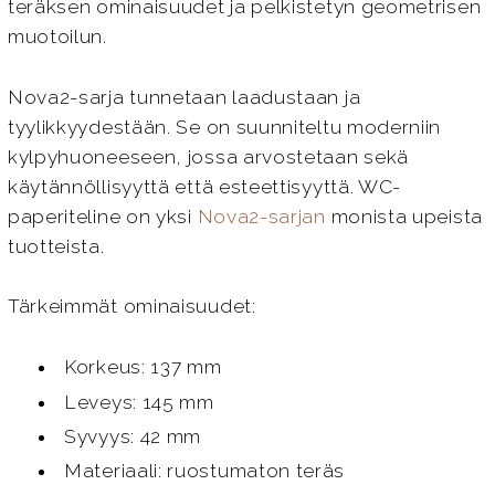
teräksen ominaisuudet ja pelkistetyn geometrisen
muotoilun.
Nova2-sarja tunnetaan laadustaan ja
tyylikkyydestään. Se on suunniteltu moderniin
kylpyhuoneeseen, jossa arvostetaan sekä
käytännöllisyyttä että esteettisyyttä. WC-
paperiteline on yksi
Nova2-sarjan
monista upeista
tuotteista.
Tärkeimmät ominaisuudet:
Korkeus: 137 mm
Leveys: 145 mm
Syvyys: 42 mm
Materiaali: ruostumaton teräs