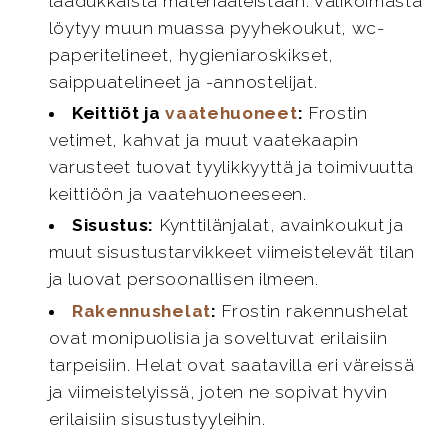
laadukkaista materiaaleistaan. Valikoimasta
löytyy muun muassa pyyhekoukut, wc-
paperitelineet, hygieniaroskikset,
saippuatelineet ja -annostelijat.
Keittiöt ja
vaatehuoneet
:
Frostin
vetimet, kahvat ja muut vaatekaapin
varusteet tuovat tyylikkyyttä ja toimivuutta
keittiöön ja vaatehuoneeseen.
Sisustus:
Kynttilänjalat, avainkoukut ja
muut sisustustarvikkeet viimeistelevät tilan
ja luovat persoonallisen ilmeen.
Rakennushelat
:
Frostin rakennushelat
ovat monipuolisia ja soveltuvat erilaisiin
tarpeisiin. Helat ovat saatavilla eri väreissä
ja viimeistelyissä, joten ne sopivat hyvin
erilaisiin sisustustyyleihin.