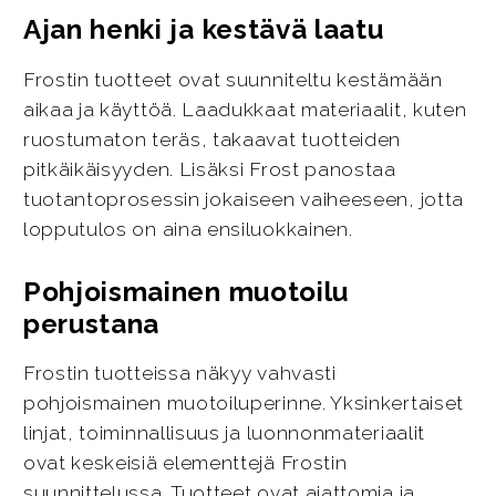
Ajan henki ja kestävä laatu
Frostin tuotteet ovat suunniteltu kestämään
aikaa ja käyttöä. Laadukkaat materiaalit, kuten
ruostumaton teräs, takaavat tuotteiden
pitkäikäisyyden. Lisäksi Frost panostaa
tuotantoprosessin jokaiseen vaiheeseen, jotta
lopputulos on aina ensiluokkainen.
Pohjoismainen muotoilu
perustana
Frostin tuotteissa näkyy vahvasti
pohjoismainen muotoiluperinne. Yksinkertaiset
linjat, toiminnallisuus ja luonnonmateriaalit
ovat keskeisiä elementtejä Frostin
suunnittelussa. Tuotteet ovat ajattomia ja