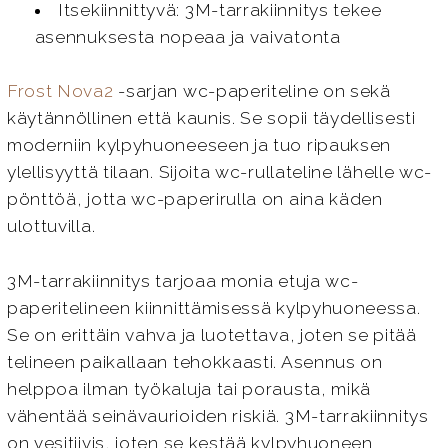
Itsekiinnittyvä: 3M-tarrakiinnitys tekee
asennuksesta nopeaa ja vaivatonta
Frost Nova2
-sarjan wc-paperiteline on sekä
käytännöllinen että kaunis. Se sopii täydellisesti
moderniin kylpyhuoneeseen ja tuo ripauksen
ylellisyyttä tilaan. Sijoita wc-rullateline lähelle wc-
pönttöä, jotta wc-paperirulla on aina käden
ulottuvilla.
3M-tarrakiinnitys tarjoaa monia etuja wc-
paperitelineen kiinnittämisessä kylpyhuoneessa.
Se on erittäin vahva ja luotettava, joten se pitää
telineen paikallaan tehokkaasti. Asennus on
helppoa ilman työkaluja tai porausta, mikä
vähentää seinävaurioiden riskiä. 3M-tarrakiinnitys
on vesitiivis, joten se kestää kylpyhuoneen