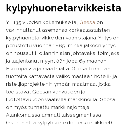
kylpyhuonetarvikkeista
Yli 135 vuoden kokemuksella,
Geesa
on
vakiinnuttanut asemansa korkealaatuisten
kylpyhuonetarvikkeiden valmistajana. Yritys on
perustettu vuonna 1885, minkä jälkeen yritys
on noussut Hollannin alan johtavaksi toimijaksi
ja laajentanut myyntiään jopa 65 maahan
Euroopassa ja maailmalla. Geesa toimittaa
tuotteita kattavasta valikoimastaan hotelli- ja
risteilijäprojekteihin ympäri maailmaa, jotka
todistavat Geesan vahvuuden ja
luotettavuuden vaativilla markkinoilla. Geesa
on myös tunnettu markkinajohtaja
Alankomaissa ammattilaissegmentissä
(asentajat ja kylpyhuoneiden erikoisliikkeet).