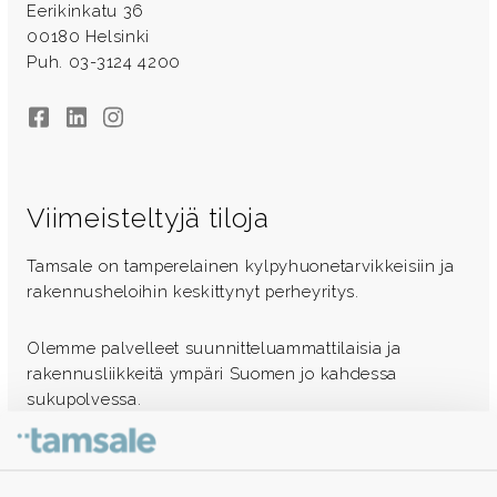
Eerikinkatu 36
00180 Helsinki
Puh. 03-3124 4200
Facebook
LinkedIn
Instagram
Viimeisteltyjä tiloja
Tamsale on tamperelainen kylpyhuonetarvikkeisiin ja
rakennusheloihin keskittynyt perheyritys.
Olemme palvelleet suunnitteluammattilaisia ja
rakennusliikkeitä ympäri Suomen jo kahdessa
sukupolvessa.
Ota yhteyttä - autamme mielellämme