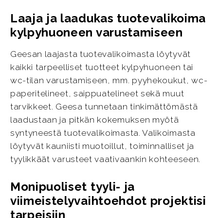
Laaja ja laadukas tuotevalikoima
kylpyhuoneen varustamiseen
Geesan laajasta tuotevalikoimasta löytyvät
kaikki tarpeelliset tuotteet kylpyhuoneen tai
wc-tilan varustamiseen, mm. pyyhekoukut, wc-
paperitelineet, saippuatelineet sekä muut
tarvikkeet. Geesa tunnetaan tinkimättömästä
laadustaan ja pitkän kokemuksen myötä
syntyneestä tuotevalikoimasta. Valikoimasta
löytyvät kauniisti muotoillut, toiminnalliset ja
tyylikkäät varusteet vaativaankin kohteeseen.
Monipuoliset tyyli- ja
viimeistelyvaihtoehdot projektisi
tarpeisiin