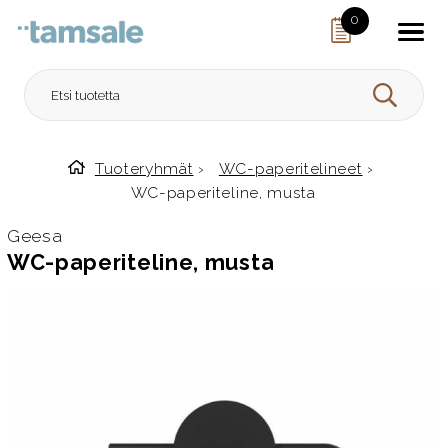
Skip to content
0
HAE
Tuoteryhmät
›
WC-paperitelineet
›
Etusivulle
WC-paperiteline, musta
Geesa
WC-paperiteline, musta