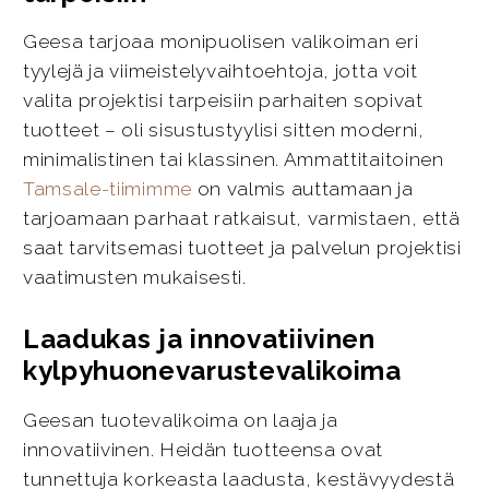
Geesa tarjoaa monipuolisen valikoiman eri
tyylejä ja viimeistelyvaihtoehtoja, jotta voit
valita projektisi tarpeisiin parhaiten sopivat
tuotteet – oli sisustustyylisi sitten moderni,
minimalistinen tai klassinen. Ammattitaitoinen
Tamsale-tiimimme
on valmis auttamaan ja
tarjoamaan parhaat ratkaisut, varmistaen, että
saat tarvitsemasi tuotteet ja palvelun projektisi
vaatimusten mukaisesti.
Laadukas ja innovatiivinen
kylpyhuonevarustevalikoima
Geesan tuotevalikoima on laaja ja
innovatiivinen. Heidän tuotteensa ovat
tunnettuja korkeasta laadusta, kestävyydestä