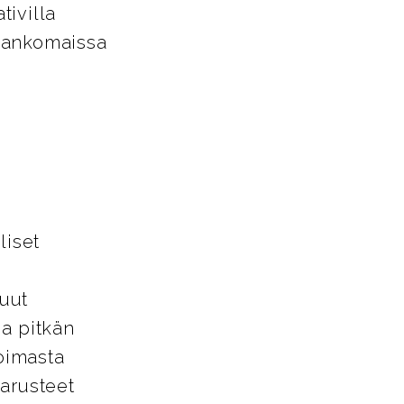
tivilla
Alankomaissa
liset
uut
ja pitkän
oimasta
varusteet