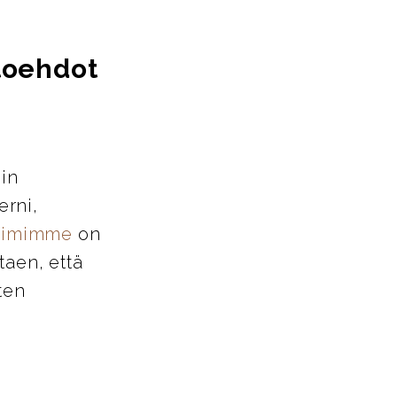
htoehdot
iin
erni,
tiimimme
on
taen, että
ten