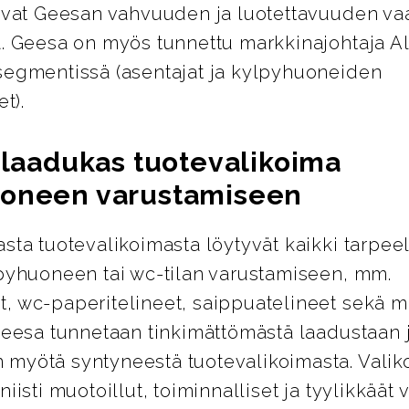
avat Geesan vahvuuden ja luotettavuuden vaa
a. Geesa on myös tunnettu markkinajohtaja 
segmentissä (asentajat ja kylpyhuoneiden
et).
a laadukas tuotevalikoima
oneen varustamiseen
sta tuotevalikoimasta löytyvät kaikki tarpeel
lpyhuoneen tai wc-tilan varustamiseen, mm.
, wc-paperitelineet, saippuatelineet sekä m
Geesa tunnetaan tinkimättömästä laadustaan 
myötä syntyneestä tuotevalikoimasta. Valik
niisti muotoillut, toiminnalliset ja tyylikkäät 