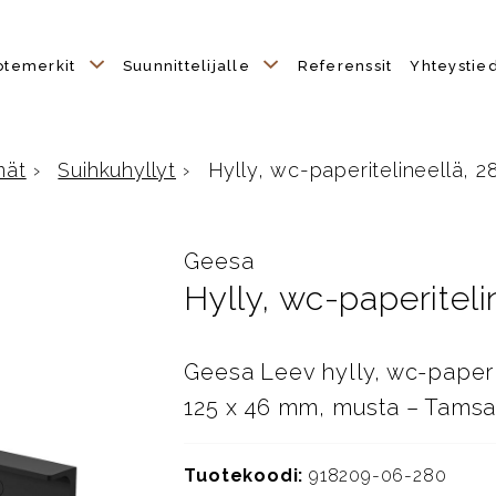
otemerkit
Suunnittelijalle
Referenssit
Yhteystie
mät
›
Suihkuhyllyt
›
Hylly, wc-paperitelineellä, 2
Geesa
Hylly, wc-paperitel
Geesa Leev hylly, wc-paperi
125 x 46 mm, musta – Tamsa
Tuotekoodi:
918209-06-280