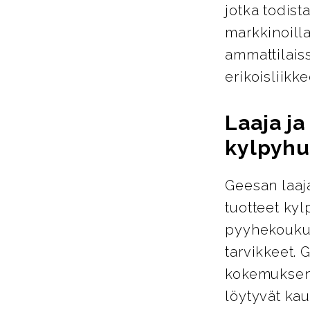
jotka todist
markkinoill
ammattilais
erikoisliikke
Laaja j
kylpyhu
Geesan laaja
tuotteet ky
pyyhekoukut
tarvikkeet. 
kokemuksen 
löytyvät kau