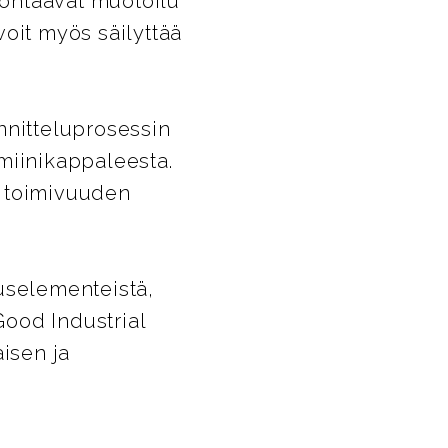
 kohtaavat muotoilu
 voit myös säilyttää
nnitteluprosessin
miinikappaleesta.
a toimivuuden
tuselementeistä,
ood Industrial
aisen ja