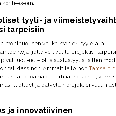
n kohteeseen.
iset tyyli- ja viimeistelyvai
si tarpeisiin
a monipuolisen valikoiman eri tyylejä ja
ihtoehtoja, jotta voit valita projektisi tarpeis
pivat tuotteet – oli sisustustyylisi sitten mod
en tai klassinen. Ammattitaitoinen
Tamsale-
maan ja tarjoamaan parhaat ratkaisut, varmis
emasi tuotteet ja palvelun projektisi vaatimus
s ja innovatiivinen