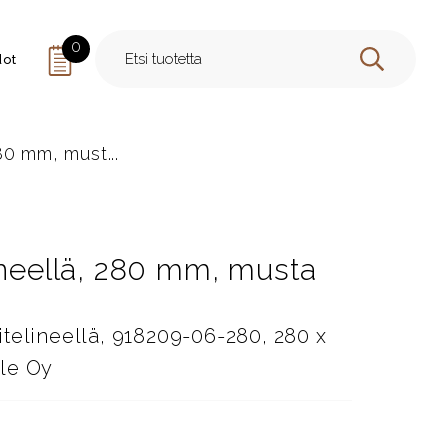
0
dot
HAE
80 mm, must...
ineellä, 280 mm, musta
telineellä, 918209-06-280, 280 x
le Oy