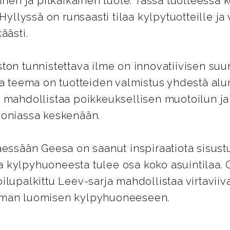
tinen ja pitkäikäinen tuote. Tässä tuotteessa
 Hyllyssä on runsaasti tilaa kylpytuotteille ja
äästi.
ton tunnistettava ilme on innovatiivisen suu
va teema on tuotteiden valmistus yhdestä alu
a mahdollistaa poikkeuksellisen muotoilun j
moniassa keskenään.
äessään Geesa on saanut inspiraatiota sisus
kylpyhuoneesta tulee osa koko asuintilaa. G
ilupalkittu Leev-sarja mahdollistaa virtaviiv
lman luomisen kylpyhuoneeseen.