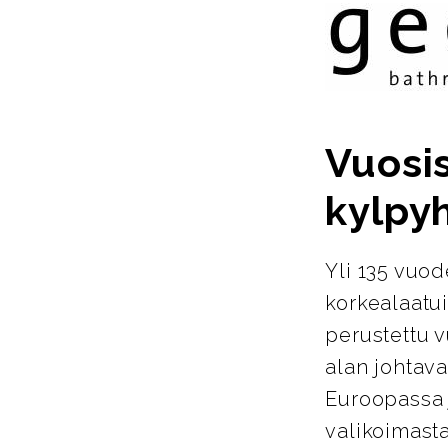
Vuosi
kylpy
Yli 135 vuo
korkealaatu
perustettu 
alan johtava
Euroopassa j
valikoimasta