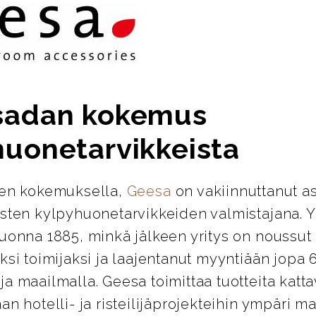
sadan kokemus
huonetarvikkeista
den kokemuksella,
Geesa
on vakiinnuttanut 
isten kylpyhuonetarvikkeiden valmistajana. Y
vuonna 1885, minkä jälkeen yritys on noussut
ksi toimijaksi ja laajentanut myyntiään jopa
a maailmalla. Geesa toimittaa tuotteita katt
an hotelli- ja risteilijäprojekteihin ympäri m