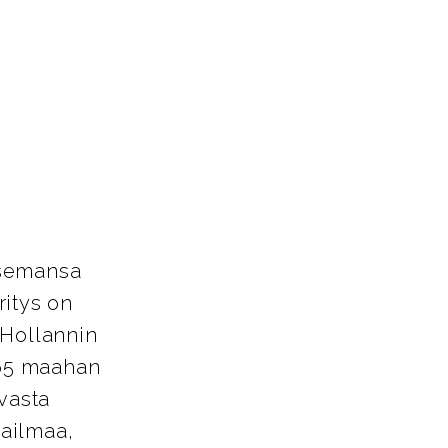
asemansa
ritys on
 Hollannin
 65 maahan
avasta
aailmaa,