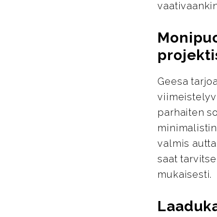
vaativaanki
Monipuol
projekti
Geesa tarjoa
viimeistelyva
parhaiten so
minimalistin
valmis autta
saat tarvits
mukaisesti.
Laaduka