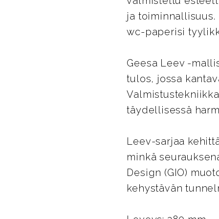
valmistettu esteet
ja toiminnallisuus.
wc-paperisi tyylikk
Geesa Leev -mallis
tulos, jossa kanta
Valmistustekniikk
täydellisessä har
Leev-sarjaa kehitt
minkä seurauksena 
Design (GIO) muoto
kehystävän tunne