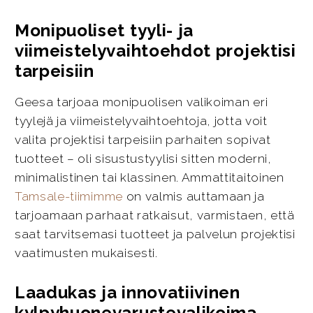
Monipuoliset tyyli- ja
viimeistelyvaihtoehdot projektisi
tarpeisiin
Geesa tarjoaa monipuolisen valikoiman eri
tyylejä ja viimeistelyvaihtoehtoja, jotta voit
valita projektisi tarpeisiin parhaiten sopivat
tuotteet – oli sisustustyylisi sitten moderni,
minimalistinen tai klassinen. Ammattitaitoinen
Tamsale-tiimimme
on valmis auttamaan ja
tarjoamaan parhaat ratkaisut, varmistaen, että
saat tarvitsemasi tuotteet ja palvelun projektisi
vaatimusten mukaisesti.
Laadukas ja innovatiivinen
kylpyhuonevarustevalikoima