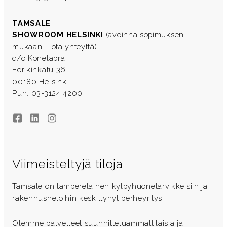
TAMSALE
SHOWROOM HELSINKI
(avoinna sopimuksen
mukaan – ota yhteyttä)
c/o Konelabra
Eerikinkatu 36
00180 Helsinki
Puh. 03-3124 4200
Facebook
LinkedIn
Instagram
Viimeisteltyjä tiloja
Tamsale on tamperelainen kylpyhuonetarvikkeisiin ja
rakennusheloihin keskittynyt perheyritys.
Olemme palvelleet suunnitteluammattilaisia ja