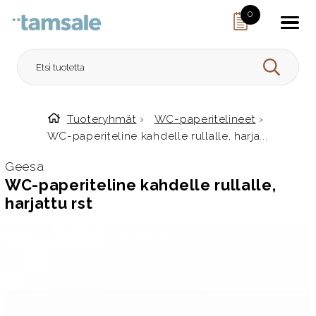
Skip to content
0
HAE
Tuoteryhmät
›
WC-paperitelineet
›
Etusivulle
WC-paperiteline kahdelle rullalle, harja...
Geesa
WC-paperiteline kahdelle rullalle,
harjattu rst