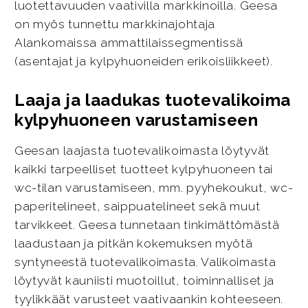
luotettavuuden vaativilla markkinoilla. Geesa
on myös tunnettu markkinajohtaja
Alankomaissa ammattilaissegmentissä
(asentajat ja kylpyhuoneiden erikoisliikkeet).
Laaja ja laadukas tuotevalikoima
kylpyhuoneen varustamiseen
Geesan laajasta tuotevalikoimasta löytyvät
kaikki tarpeelliset tuotteet kylpyhuoneen tai
wc-tilan varustamiseen, mm. pyyhekoukut, wc-
paperitelineet, saippuatelineet sekä muut
tarvikkeet. Geesa tunnetaan tinkimättömästä
laadustaan ja pitkän kokemuksen myötä
syntyneestä tuotevalikoimasta. Valikoimasta
löytyvät kauniisti muotoillut, toiminnalliset ja
tyylikkäät varusteet vaativaankin kohteeseen.