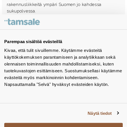
rakennusliikkeitä ympäri Suomen jo kahdessa
sukupolvessa.
Ota yhteyttä - autamme mielellämme
Tuotekuvastot
Parempaa sisältöä evästeillä
Kivaa, että tulit sivuillemme. Käytämme evästeitä
Instagram
käyttökokemuksen parantamiseen ja analytiikkaan sekä
BIM-objektit
olennaisen toiminnallisuuden mahdollistamiseksi, kuten
tuotekuvastojen esittämiseen. Suostumuksellasi käytämme
Yhteystiedot
evästeitä myös markkinoinnin kohdentamiseen.
Napsauttamalla "Selvä" hyväksyt evästeiden käytön.
Tiedotteet
Tietosuojaseloste
Tietoa evästeistä
Näytä tiedot
Evästeasetukset