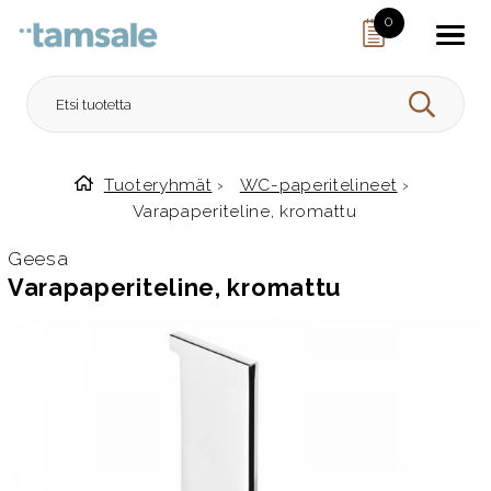
Skip to content
0
HAE
Tuoteryhmät
›
WC-paperitelineet
›
Etusivulle
Varapaperiteline, kromattu
Geesa
Varapaperiteline, kromattu