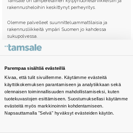
Tamsale on tamperelainen kylpyhuonetarvikkeisiin ja
rakennusheloihin keskittynyt perheyritys.
Olemme palvelleet suunnitteluammattilaisia ja
rakennusliikkeitä ympäri Suomen jo kahdessa
sukupolvessa.
Ota yhteyttä - autamme mielellämme
Tuotekuvastot
Parempaa sisältöä evästeillä
Kivaa, että tulit sivuillemme. Käytämme evästeitä
Instagram
käyttökokemuksen parantamiseen ja analytiikkaan sekä
BIM-objektit
olennaisen toiminnallisuuden mahdollistamiseksi, kuten
tuotekuvastojen esittämiseen. Suostumuksellasi käytämme
Yhteystiedot
evästeitä myös markkinoinnin kohdentamiseen.
Napsauttamalla "Selvä" hyväksyt evästeiden käytön.
Tiedotteet
Tietosuojaseloste