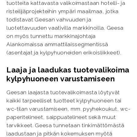
tuotteita kattavasta valikoimastaan hotelli- ja
risteilijäprojekteihin ympäri maailmaa, jotka
todistavat Geesan vahvuuden ja
luotettavuuden vaativilla markkinoilla. Geesa
on myös tunnettu markkinajohtaja
Alankomaissa ammattilaissegmentissä
(asentajat ja kylpyhuoneiden erikoisliikkeet).
Laaja ja laadukas tuotevalikoima
kylpyhuoneen varustamiseen
Geesan laajasta tuotevalikoimasta löytyvät
kaikki tarpeelliset tuotteet kylpyhuoneen tai
wc-tilan varustamiseen, mm. pyyhekoukut, wc-
paperitelineet, saippuatelineet sekä muut
tarvikkeet. Geesa tunnetaan tinkimättömästä
laadustaan ja pitkän kokemuksen myötä