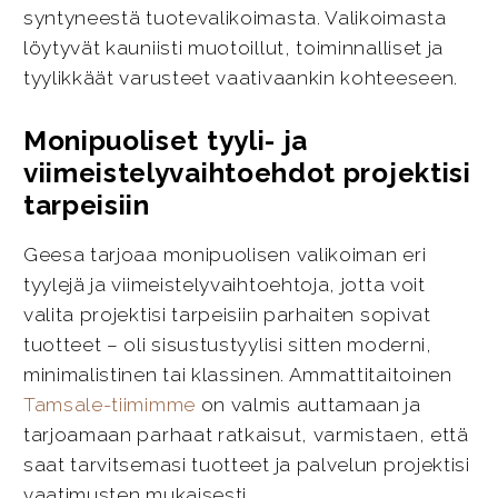
syntyneestä tuotevalikoimasta. Valikoimasta
löytyvät kauniisti muotoillut, toiminnalliset ja
tyylikkäät varusteet vaativaankin kohteeseen.
Monipuoliset tyyli- ja
viimeistelyvaihtoehdot projektisi
tarpeisiin
Geesa tarjoaa monipuolisen valikoiman eri
tyylejä ja viimeistelyvaihtoehtoja, jotta voit
valita projektisi tarpeisiin parhaiten sopivat
tuotteet – oli sisustustyylisi sitten moderni,
minimalistinen tai klassinen. Ammattitaitoinen
Tamsale-tiimimme
on valmis auttamaan ja
tarjoamaan parhaat ratkaisut, varmistaen, että
saat tarvitsemasi tuotteet ja palvelun projektisi
vaatimusten mukaisesti.