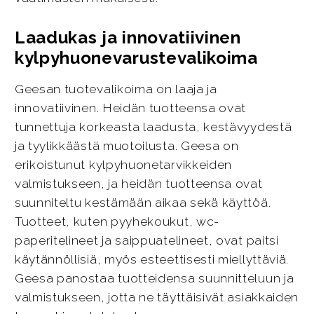
Laadukas ja innovatiivinen
kylpyhuonevarustevalikoima
Geesan tuotevalikoima on laaja ja
innovatiivinen. Heidän tuotteensa ovat
tunnettuja korkeasta laadusta, kestävyydestä
ja tyylikkäästä muotoilusta. Geesa on
erikoistunut kylpyhuonetarvikkeiden
valmistukseen, ja heidän tuotteensa ovat
suunniteltu kestämään aikaa sekä käyttöä.
Tuotteet, kuten pyyhekoukut, wc-
paperitelineet ja saippuatelineet, ovat paitsi
käytännöllisiä, myös esteettisesti miellyttäviä.
Geesa panostaa tuotteidensa suunnitteluun ja
valmistukseen, jotta ne täyttäisivät asiakkaiden