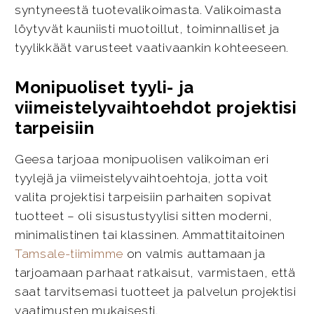
syntyneestä tuotevalikoimasta. Valikoimasta
löytyvät kauniisti muotoillut, toiminnalliset ja
tyylikkäät varusteet vaativaankin kohteeseen.
Monipuoliset tyyli- ja
viimeistelyvaihtoehdot projektisi
tarpeisiin
Geesa tarjoaa monipuolisen valikoiman eri
tyylejä ja viimeistelyvaihtoehtoja, jotta voit
valita projektisi tarpeisiin parhaiten sopivat
tuotteet – oli sisustustyylisi sitten moderni,
minimalistinen tai klassinen. Ammattitaitoinen
Tamsale-tiimimme
on valmis auttamaan ja
tarjoamaan parhaat ratkaisut, varmistaen, että
saat tarvitsemasi tuotteet ja palvelun projektisi
vaatimusten mukaisesti.