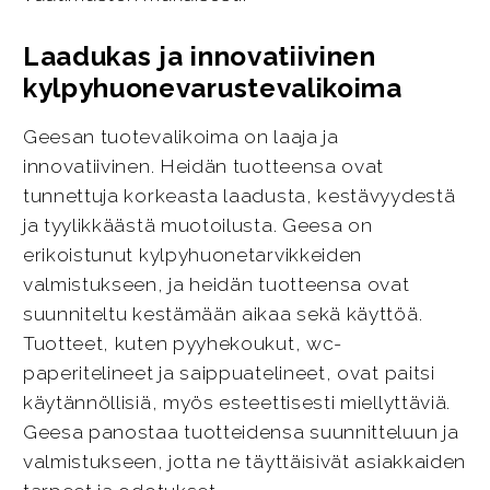
Laadukas ja innovatiivinen
kylpyhuonevarustevalikoima
Geesan tuotevalikoima on laaja ja
innovatiivinen. Heidän tuotteensa ovat
tunnettuja korkeasta laadusta, kestävyydestä
ja tyylikkäästä muotoilusta. Geesa on
erikoistunut kylpyhuonetarvikkeiden
valmistukseen, ja heidän tuotteensa ovat
suunniteltu kestämään aikaa sekä käyttöä.
Tuotteet, kuten pyyhekoukut, wc-
paperitelineet ja saippuatelineet, ovat paitsi
käytännöllisiä, myös esteettisesti miellyttäviä.
Geesa panostaa tuotteidensa suunnitteluun ja
valmistukseen, jotta ne täyttäisivät asiakkaiden