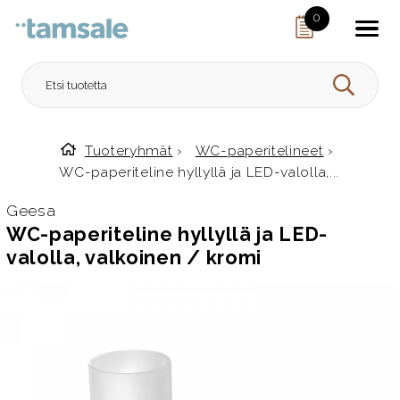
Skip to content
0
HAE
Tuoteryhmät
›
WC-paperitelineet
›
Etusivulle
WC-paperiteline hyllyllä ja LED-valolla,...
Geesa
WC-paperiteline hyllyllä ja LED-
valolla, valkoinen / kromi