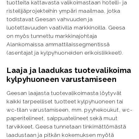
tuotteita kattavasta valikoimastaan hotelli- ja
risteilijäprojekteihin ympäri maailmaa, jotka
todistavat Geesan vahvuuden ja
luotettavuuden vaativilla markkinoilla. Geesa
on myös tunnettu markkinajohtaja
Alankomaissa ammattilaissegmentissä
(asentajat ja kylpyhuoneiden erikoisliikkeet).
Laaja ja laadukas tuotevalikoima
kylpyhuoneen varustamiseen
Geesan laajasta tuotevalikoimasta löytyvät
kaikki tarpeelliset tuotteet kylpyhuoneen tai
wc-tilan varustamiseen, mm. pyyhekoukut, wc-
paperitelineet, saippuatelineet sekä muut
tarvikkeet. Geesa tunnetaan tinkimättömästä
laadustaan ja pitkän kokemuksen myötä