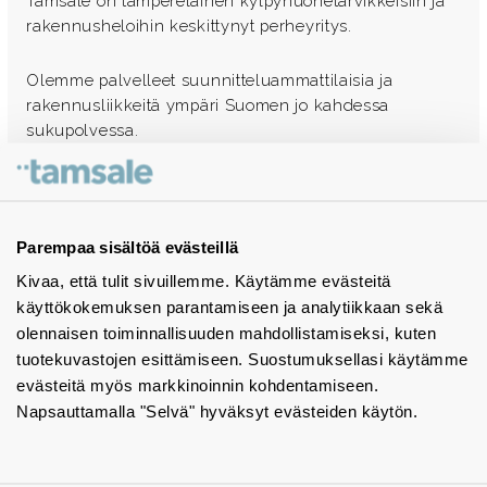
Tamsale on tamperelainen kylpyhuonetarvikkeisiin ja
rakennusheloihin keskittynyt perheyritys.
Olemme palvelleet suunnitteluammattilaisia ja
rakennusliikkeitä ympäri Suomen jo kahdessa
sukupolvessa.
Ota yhteyttä - autamme mielellämme
Tuotekuvastot
Parempaa sisältöä evästeillä
Kivaa, että tulit sivuillemme. Käytämme evästeitä
Instagram
käyttökokemuksen parantamiseen ja analytiikkaan sekä
BIM-objektit
olennaisen toiminnallisuuden mahdollistamiseksi, kuten
tuotekuvastojen esittämiseen. Suostumuksellasi käytämme
Yhteystiedot
evästeitä myös markkinoinnin kohdentamiseen.
Napsauttamalla "Selvä" hyväksyt evästeiden käytön.
Tiedotteet
Tietosuojaseloste