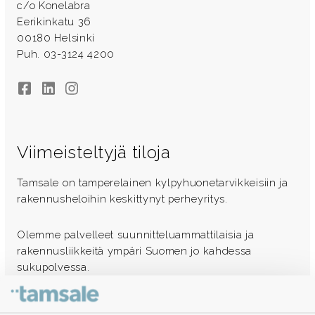
c/o Konelabra
Eerikinkatu 36
00180 Helsinki
Puh. 03-3124 4200
Facebook
LinkedIn
Instagram
Viimeisteltyjä tiloja
Tamsale on tamperelainen kylpyhuonetarvikkeisiin ja
rakennusheloihin keskittynyt perheyritys.
Olemme palvelleet suunnitteluammattilaisia ja
rakennusliikkeitä ympäri Suomen jo kahdessa
sukupolvessa.
Ota yhteyttä - autamme mielellämme