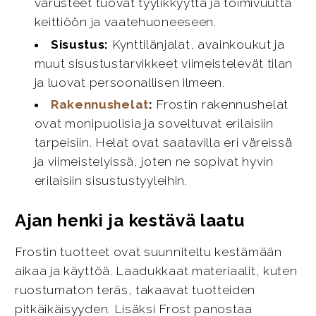
varusteet tuovat tyylikkyyttä ja toimivuutta
keittiöön ja vaatehuoneeseen.
Sisustus:
Kynttilänjalat, avainkoukut ja
muut sisustustarvikkeet viimeistelevät tilan
ja luovat persoonallisen ilmeen.
Rakennushelat
:
Frostin rakennushelat
ovat monipuolisia ja soveltuvat erilaisiin
tarpeisiin. Helat ovat saatavilla eri väreissä
ja viimeistelyissä, joten ne sopivat hyvin
erilaisiin sisustustyyleihin.
Ajan henki ja kestävä laatu
Frostin tuotteet ovat suunniteltu kestämään
aikaa ja käyttöä. Laadukkaat materiaalit, kuten
ruostumaton teräs, takaavat tuotteiden
pitkäikäisyyden. Lisäksi Frost panostaa