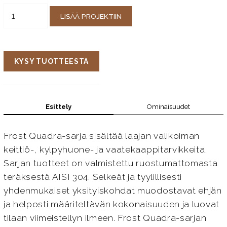
LISÄÄ PROJEKTIIN
KYSY TUOTTEESTA
Esittely
Ominaisuudet
Frost Quadra-sarja sisältää laajan valikoiman
keittiö-, kylpyhuone- ja vaatekaappitarvikkeita.
Sarjan tuotteet on valmistettu ruostumattomasta
teräksestä AISI 304. Selkeät ja tyylillisesti
yhdenmukaiset yksityiskohdat muodostavat ehjän
ja helposti määriteltävän kokonaisuuden ja luovat
tilaan viimeistellyn ilmeen. Frost Quadra-sarjan