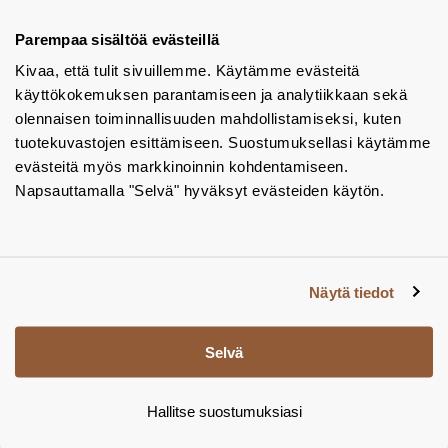
Tuotekuvastot
Parempaa sisältöä evästeillä
Kivaa, että tulit sivuillemme. Käytämme evästeitä
Instagram
käyttökokemuksen parantamiseen ja analytiikkaan sekä
BIM-objektit
olennaisen toiminnallisuuden mahdollistamiseksi, kuten
tuotekuvastojen esittämiseen. Suostumuksellasi käytämme
Yhteystiedot
evästeitä myös markkinoinnin kohdentamiseen.
Napsauttamalla "Selvä" hyväksyt evästeiden käytön.
Tiedotteet
Tietosuojaseloste
Tietoa evästeistä
Näytä tiedot
Evästeasetukset
Selvä
Hallitse suostumuksiasi
© Tamsale 2026