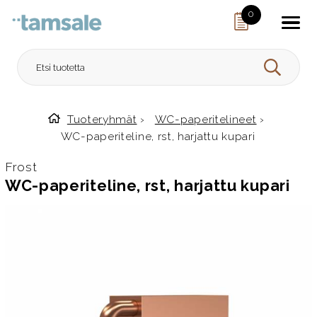
Skip to content
0
HAE
Tuoteryhmät
›
WC-paperitelineet
›
Etusivulle
WC-paperiteline, rst, harjattu kupari
Frost
WC-paperiteline, rst, harjattu kupari