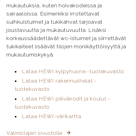
mukautuksia, kuten hoivakodeissa ja
sairaaloissa. Esimerkiksi irrotettavat
suihkuistuimet ja tukikahvat tarjoavat
joustavuutta ja mukautuvuutta. Lisäksi
korkeussäädettävät wc-istuimet ja siirrettävät
tukikaiteet lisäävät tilojen monikäyttöisyyttä ja
mukautumiskykyä.
Lataa HEWI kylpyhuone -tuotekuvasto
Lataa HEWI rakennushelat -
tuotekuvasto
Lataa HEWI päiväkodit ja koulut -
tuotekuvasto
Lataa HEWI-värikartta
Valmistajan sivustolle