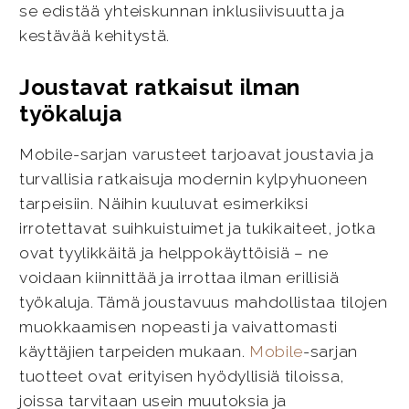
se edistää yhteiskunnan inklusiivisuutta ja
kestävää kehitystä.
Joustavat ratkaisut ilman
työkaluja
Mobile-sarjan varusteet tarjoavat joustavia ja
turvallisia ratkaisuja modernin kylpyhuoneen
tarpeisiin. Näihin kuuluvat esimerkiksi
irrotettavat suihkuistuimet ja tukikaiteet, jotka
ovat tyylikkäitä ja helppokäyttöisiä – ne
voidaan kiinnittää ja irrottaa ilman erillisiä
työkaluja. Tämä joustavuus mahdollistaa tilojen
muokkaamisen nopeasti ja vaivattomasti
käyttäjien tarpeiden mukaan.
Mobile
-sarjan
tuotteet ovat erityisen hyödyllisiä tiloissa,
joissa tarvitaan usein muutoksia ja