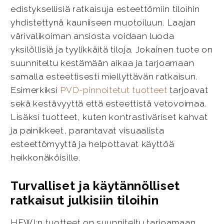
edistyksellisiä ratkaisuja esteettömiin tiloihin
yhdistettynä kauniiseen muotoiluun. Laajan
värivalikoiman ansiosta voidaan luoda
yksilöllisiä ja tyylikkäitä tiloja. Jokainen tuote on
suunniteltu kestämään aikaa ja tarjoamaan
samalla esteettisesti miellyttävän ratkaisun.
Esimerkiksi
PVD-pinnoitetut tuotteet
tarjoavat
sekä kestävyyttä että esteettistä vetovoimaa.
Lisäksi tuotteet, kuten kontrastiväriset kahvat
ja painikkeet, parantavat visuaalista
esteettömyyttä ja helpottavat käyttöä
heikkonäköisille.
Turvalliset ja käytännölliset
ratkaisut julkisiin tiloihin
HEWI:n tuotteet on suunniteltu tarjoamaan