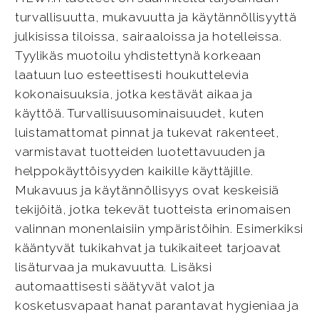
turvallisuutta, mukavuutta ja käytännöllisyyttä
julkisissa tiloissa, sairaaloissa ja hotelleissa.
Tyylikäs muotoilu yhdistettynä korkeaan
laatuun luo esteettisesti houkuttelevia
kokonaisuuksia, jotka kestävät aikaa ja
käyttöä. Turvallisuusominaisuudet, kuten
luistamattomat pinnat ja tukevat rakenteet,
varmistavat tuotteiden luotettavuuden ja
helppokäyttöisyyden kaikille käyttäjille.
Mukavuus ja käytännöllisyys ovat keskeisiä
tekijöitä, jotka tekevät tuotteista erinomaisen
valinnan monenlaisiin ympäristöihin. Esimerkiksi
kääntyvät tukikahvat ja tukikaiteet tarjoavat
lisäturvaa ja mukavuutta. Lisäksi
automaattisesti säätyvät valot ja
kosketusvapaat hanat parantavat hygieniaa ja