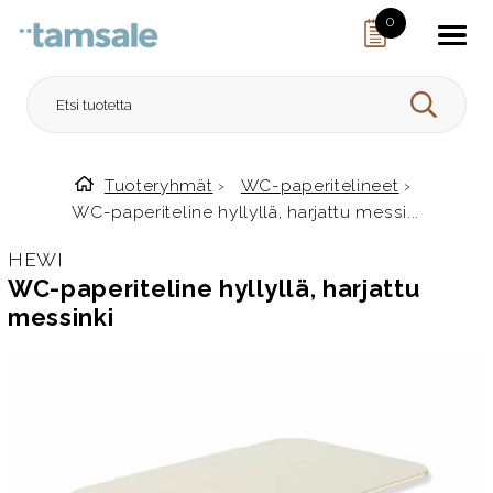
Skip to content
0
HAE
Tuoteryhmät
›
WC-paperitelineet
›
Etusivulle
WC-paperiteline hyllyllä, harjattu messi...
HEWI
WC-paperiteline hyllyllä, harjattu
messinki