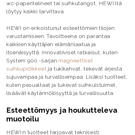
wc-paperitelineet tai suihkutangot, HEWI:ltä
löytyy kaikki tarvittava.
HEWI on erikoistunut esteettömien tilojen
varustamiseen. Tavoitteena on parantaa
kaikkien käyttäjien elämänlaatua ja
itsenäisyyttä. Innovatiiviset ratkaisut, kuten
System 900 -sarjan
magneettiset
suihkupidikkeet
ja tukikahvat, tekevät arjesta
sujuvampaa ja turvallisempaa. Lisäksi tuotteet,
kuten pesualtaat ja tukevat suihkuistuimet,
lisäävät käytännöllisyyttä ja turvallisuutta.
Esteettömyys ja houkutteleva
muotoilu
HEWI:n tuotteet tarjoavat teknisesti