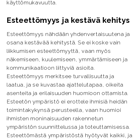
käyttömukavuutta.
Esteettömyys ja kestävä kehitys
Esteettömyys nähdään yhdenvertaisuutena ja
osana kestävää kehitystä. Se ei koske vain
liikkumisen esteettömyyttä, vaan myös
näkemiseen, kuulemiseen, ymmärtämiseen ja
kommunikaatioon liittyviä asioita.
Esteettömyys merkitsee turvallisuutta ja
laatua, ja se kuvastaa ajattelutapaa, oikeita
asenteita ja erilaisuuden huomioon ottamista.
Esteetön ympäristö ei erottele ihmisiä heidän
toimintakykynsä perusteella, vaan huomioi
ihmisten moninaisuuden rakennetun
ympäristön suunnittelussa ja toteuttamisessa.
Esteettömästä ympäristöstä hyötyvät kaikki, ja