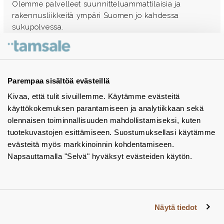
Olemme palvelleet suunnitteluammattilaisia ja
rakennusliikkeitä ympäri Suomen jo kahdessa
sukupolvessa.
Ota yhteyttä - autamme mielellämme
Tuotekuvastot
Parempaa sisältöä evästeillä
Kivaa, että tulit sivuillemme. Käytämme evästeitä
Instagram
käyttökokemuksen parantamiseen ja analytiikkaan sekä
BIM-objektit
olennaisen toiminnallisuuden mahdollistamiseksi, kuten
tuotekuvastojen esittämiseen. Suostumuksellasi käytämme
Yhteystiedot
evästeitä myös markkinoinnin kohdentamiseen.
Napsauttamalla "Selvä" hyväksyt evästeiden käytön.
Tiedotteet
Tietosuojaseloste
Tietoa evästeistä
Näytä tiedot
Evästeasetukset