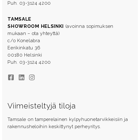
Puh. 03-3124 4200
TAMSALE
SHOWROOM HELSINKI
(avoinna sopimuksen
mukaan – ota yhteyttä)
c/o Konelabra
Eerikinkatu 36
00180 Helsinki
Puh. 03-3124 4200
Facebook
LinkedIn
Instagram
Viimeisteltyjä tiloja
Tamsale on tamperelainen kylpyhuonetarvikkeisiin ja
rakennusheloihin keskittynyt perheyritys.