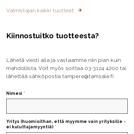
Valmistajan kaikki tuotteet
Kiinnostuitko tuotteesta?
Lähetä viesti alla ja vastaamme niin pian kuin
mahdollista. Voit myös soittaa 03-3124 4200 tai
lähettää sähköpostia tampere@tamsale.fi.
Nimesi
*
Yritys (huomioithan, että myymme vain yrityksille -
ei kuluttajamyyntiä)
*