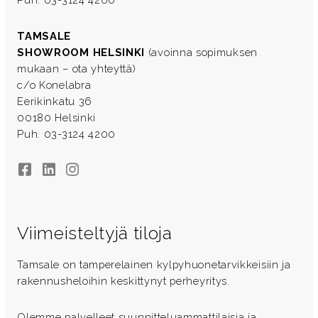
TAMSALE
SHOWROOM HELSINKI
(avoinna sopimuksen
mukaan – ota yhteyttä)
c/o Konelabra
Eerikinkatu 36
00180 Helsinki
Puh. 03-3124 4200
Facebook
LinkedIn
Instagram
Viimeisteltyjä tiloja
Tamsale on tamperelainen kylpyhuonetarvikkeisiin ja
rakennusheloihin keskittynyt perheyritys.
Olemme palvelleet suunnitteluammattilaisia ja