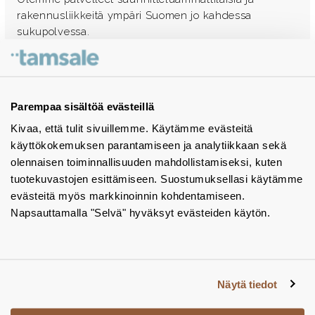
rakennusliikkeitä ympäri Suomen jo kahdessa
sukupolvessa.
Ota yhteyttä - autamme mielellämme
Tuotekuvastot
Parempaa sisältöä evästeillä
Kivaa, että tulit sivuillemme. Käytämme evästeitä
Instagram
käyttökokemuksen parantamiseen ja analytiikkaan sekä
BIM-objektit
olennaisen toiminnallisuuden mahdollistamiseksi, kuten
tuotekuvastojen esittämiseen. Suostumuksellasi käytämme
Yhteystiedot
evästeitä myös markkinoinnin kohdentamiseen.
Napsauttamalla "Selvä" hyväksyt evästeiden käytön.
Tiedotteet
Tietosuojaseloste
Tietoa evästeistä
Näytä tiedot
Evästeasetukset