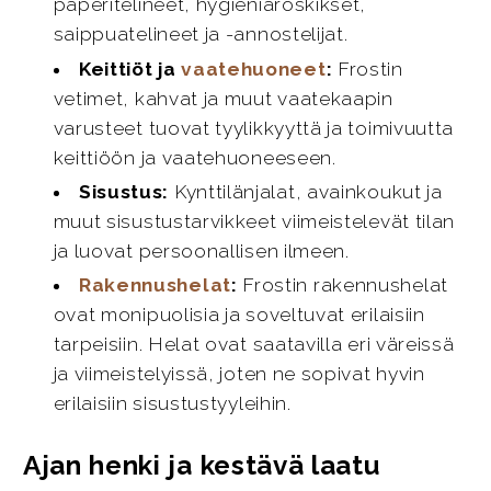
paperitelineet, hygieniaroskikset,
saippuatelineet ja -annostelijat.
Keittiöt ja
vaatehuoneet
:
Frostin
vetimet, kahvat ja muut vaatekaapin
varusteet tuovat tyylikkyyttä ja toimivuutta
keittiöön ja vaatehuoneeseen.
Sisustus:
Kynttilänjalat, avainkoukut ja
muut sisustustarvikkeet viimeistelevät tilan
ja luovat persoonallisen ilmeen.
Rakennushelat
:
Frostin rakennushelat
ovat monipuolisia ja soveltuvat erilaisiin
tarpeisiin. Helat ovat saatavilla eri väreissä
ja viimeistelyissä, joten ne sopivat hyvin
erilaisiin sisustustyyleihin.
Ajan henki ja kestävä laatu