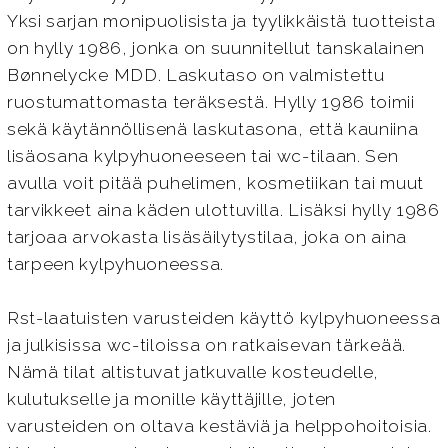
Yksi sarjan monipuolisista ja tyylikkäistä tuotteista
on hylly 1986, jonka on suunnitellut tanskalainen
Bønnelycke MDD. Laskutaso on valmistettu
ruostumattomasta teräksestä. Hylly 1986 toimii
sekä käytännöllisenä laskutasona, että kauniina
lisäosana kylpyhuoneeseen tai wc-tilaan. Sen
avulla voit pitää puhelimen, kosmetiikan tai muut
tarvikkeet aina käden ulottuvilla. Lisäksi hylly 1986
tarjoaa arvokasta lisäsäilytystilaa, joka on aina
tarpeen kylpyhuoneessa.
Rst-laatuisten varusteiden käyttö kylpyhuoneessa
ja julkisissa wc-tiloissa on ratkaisevan tärkeää.
Nämä tilat altistuvat jatkuvalle kosteudelle,
kulutukselle ja monille käyttäjille, joten
varusteiden on oltava kestäviä ja helppohoitoisia.