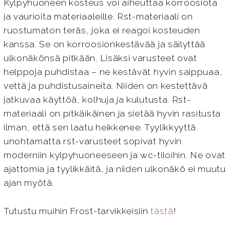
Kylpyhuoneen kosteus voi aiheuttaa korroosiota
ja vaurioita materiaaleille. Rst-materiaali on
ruostumaton teräs, joka ei reagoi kosteuden
kanssa. Se on korroosionkestävää ja säilyttää
ulkonäkönsä pitkään. Lisäksi varusteet ovat
helppoja puhdistaa – ne kestävät hyvin saippuaa,
vettä ja puhdistusaineita. Niiden on kestettävä
jatkuvaa käyttöä, kolhuja ja kulutusta. Rst-
materiaali on pitkäikäinen ja sietää hyvin rasitusta
ilman, että sen laatu heikkenee. Tyylikkyyttä
unohtamatta rst-varusteet sopivat hyvin
moderniin kylpyhuoneeseen ja wc-tiloihin. Ne ovat
ajattomia ja tyylikkäitä, ja niiden ulkonäkö ei muutu
ajan myötä.
Tutustu muihin Frost-tarvikkeisiin
tästä
!