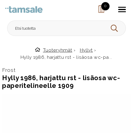
Skip to content
0
HAE
Tuoteryhmät
›
Hyllyt
›
Etusivulle
Hylly 1986, harjattu rst - lisäosa wc-pa...
Frost
Hylly 1986, harjattu rst - lisäosa wc-
paperitelineelle 1909