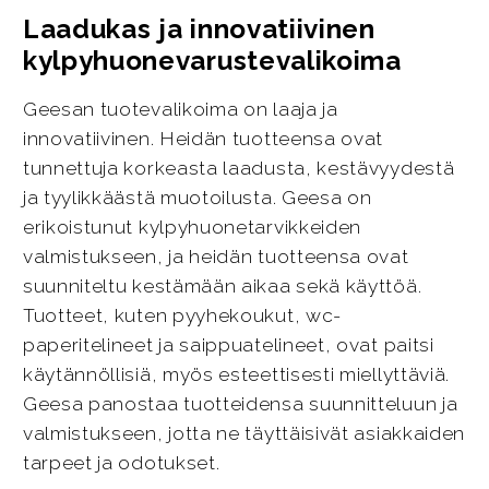
Laadukas ja innovatiivinen
kylpyhuonevarustevalikoima
Geesan tuotevalikoima on laaja ja
innovatiivinen. Heidän tuotteensa ovat
tunnettuja korkeasta laadusta, kestävyydestä
ja tyylikkäästä muotoilusta. Geesa on
erikoistunut kylpyhuonetarvikkeiden
valmistukseen, ja heidän tuotteensa ovat
suunniteltu kestämään aikaa sekä käyttöä.
Tuotteet, kuten pyyhekoukut, wc-
paperitelineet ja saippuatelineet, ovat paitsi
käytännöllisiä, myös esteettisesti miellyttäviä.
Geesa panostaa tuotteidensa suunnitteluun ja
valmistukseen, jotta ne täyttäisivät asiakkaiden
tarpeet ja odotukset.