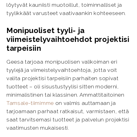
löytyvät kauniisti muotoillut, toiminnalliset ja
tyylikkäät varusteet vaativaankin kohteeseen.
Monipuoliset tyyli- ja
viimeistelyvaihtoehdot projektisi
tarpeisiin
Geesa tarjoaa monipuolisen valikoiman eri
tyylejä ja viimeistelyvaihtoehtoja, jotta voit
valita projektisi tarpeisiin parhaiten sopivat
tuotteet – oli sisustustyylisi sitten moderni,
minimalistinen tai klassinen. Ammattitaitoinen
Tamsale-tiimimme
on valmis auttamaan ja
tarjoamaan parhaat ratkaisut, varmistaen, että
saat tarvitsemasi tuotteet ja palvelun projektisi
vaatimusten mukaisesti.