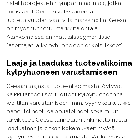
risteilijäprojekteihin ympäri maailmaa, jotka
todistavat Geesan vahvuuden ja
luotettavuuden vaativilla markkinoilla. Geesa
on myös tunnettu markkinajohtaja
Alankomaissa ammattilaissegmentissä
(asentajat ja kylpyhuoneiden erikoisliikkeet).
Laaja ja laadukas tuotevalikoima
kylpyhuoneen varustamiseen
Geesan laajasta tuotevalikoimasta löytyvät
kaikki tarpeelliset tuotteet kylpyhuoneen tai
wc-tilan varustamiseen, mm. pyyhekoukut, wc-
paperitelineet, saippuatelineet sekä muut
tarvikkeet. Geesa tunnetaan tinkimättömästä
laadustaan ja pitkän kokemuksen myötä
syntyneestä tuotevalikoimasta. Valikoimasta