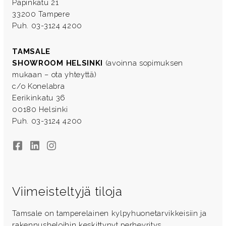
Papinkatu 21
33200 Tampere
Puh. 03-3124 4200
TAMSALE
SHOWROOM HELSINKI
(avoinna sopimuksen
mukaan – ota yhteyttä)
c/o Konelabra
Eerikinkatu 36
00180 Helsinki
Puh. 03-3124 4200
Facebook
LinkedIn
Instagram
Viimeisteltyjä tiloja
Tamsale on tamperelainen kylpyhuonetarvikkeisiin ja
rakennusheloihin keskittynyt perheyritys.