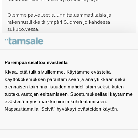
Olemme palvelleet suunnitteluammattilaisia ja
rakennusliikkeitä ympäri Suomen jo kahdessa
sukupolvessa.
Ota yhteyttä - autamme mielellämme
Tuotekuvastot
Parempaa sisältöä evästeillä
Kivaa, että tulit sivuillemme. Käytämme evästeitä
Instagram
käyttökokemuksen parantamiseen ja analytiikkaan sekä
BIM-objektit
olennaisen toiminnallisuuden mahdollistamiseksi, kuten
tuotekuvastojen esittämiseen. Suostumuksellasi käytämme
Yhteystiedot
evästeitä myös markkinoinnin kohdentamiseen.
Napsauttamalla "Selvä" hyväksyt evästeiden käytön.
Tiedotteet
Tietosuojaseloste
Tietoa evästeistä