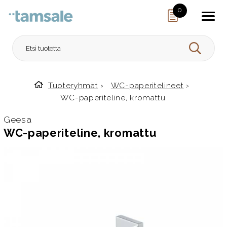
Skip to content
0
HAE
Tuoteryhmät
›
WC-paperitelineet
›
Etusivulle
WC-paperiteline, kromattu
Geesa
WC-paperiteline, kromattu