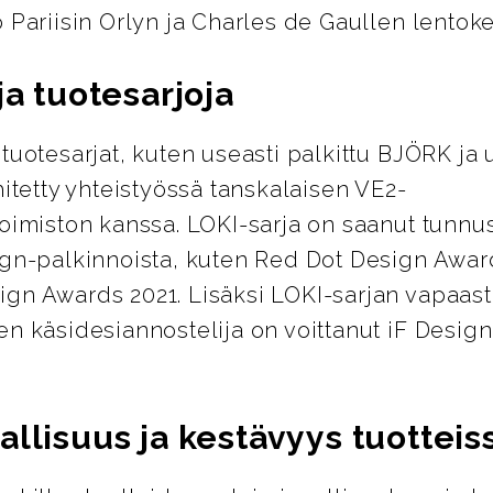
 Pariisin Orlyn ja Charles de Gaullen lentoken
ja tuotesarjoja
tuotesarjat, kuten useasti palkittu BJÖRK ja 
hitetty yhteistyössä tanskalaisen VE2-
toimiston kanssa. LOKI-sarja on saanut tunnu
ign-palkinnoista, kuten Red Dot Design Award
gn Awards 2021. Lisäksi LOKI-sarjan vapaast
en käsidesiannostelija on voittanut iF Desig
llisuus ja kestävyys tuotteis