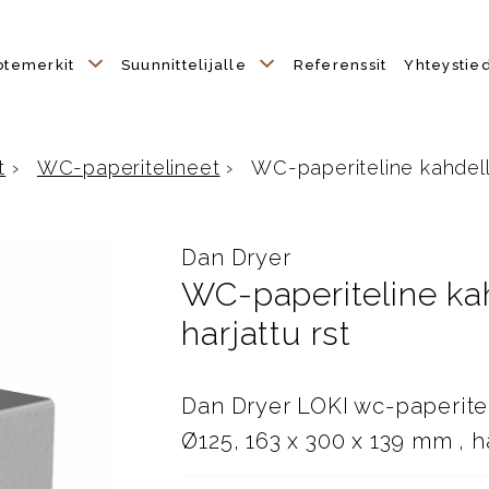
otemerkit
Suunnittelijalle
Referenssit
Yhteystie
t
›
WC-paperitelineet
›
WC-paperiteline kahdelle r
Dan Dryer
WC-paperiteline kahd
harjattu rst
Dan Dryer LOKI wc-paperitel
Ø125, 163 x 300 x 139 mm , h