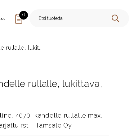
0
dot
HAE
ullalle, lukit...
elle rullalle, lukittava,
ine, 4070, kahdelle rullalle max.
arjattu rst – Tamsale Oy