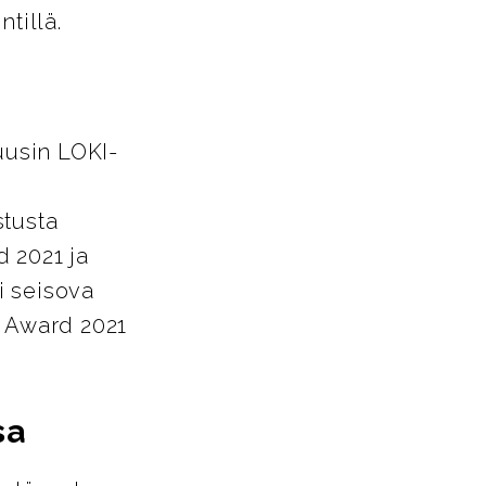
tillä.
uusin LOKI-
stusta
 2021 ja
i seisova
n Award 2021
sa