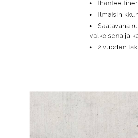
Ihanteelline
Ilmaisinikku
Saatavana ru
valkoisena ja k
2 vuoden ta