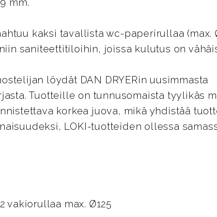
139 mm.
htuu kaksi tavallista wc-paperirullaa (max. Ø
iin saniteettitiloihin, joissa kulutus on vähäi
ostelijan löydät DAN DRYERin uusimmasta
jasta. Tuotteille on tunnusomaista tyylikäs 
nnistettava korkea juova, mikä yhdistää tuot
aisuudeksi, LOKI-tuotteiden ollessa samass
 2 vakiorullaa max. Ø125