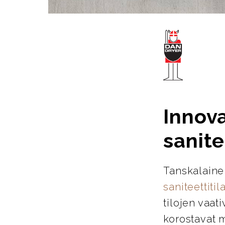
Innova
sanite
Tanskalaine
saniteettitil
tilojen vaat
korostavat m