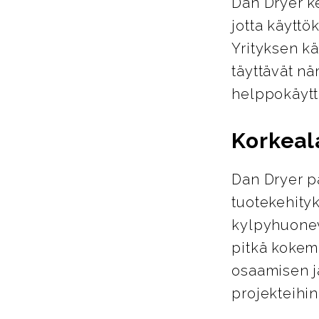
Dan Dryer ke
jotta käytt
Yrityksen kä
täyttävät nä
helppokäyttö
Korkeala
Dan Dryer p
tuotekehity
kylpyhuonev
pitkä kokemu
osaamisen ja
projekteihin