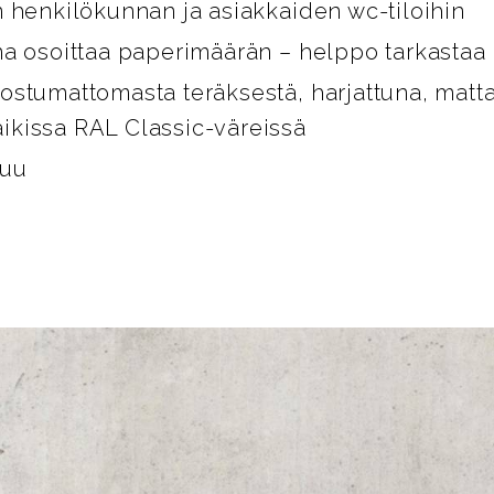
n henkilökunnan ja asiakkaiden wc-tiloihin
na osoittaa paperimäärän – helppo tarkastaa
ostumattomasta teräksestä, harjattuna, matt
aikissa RAL Classic-väreissä
kuu