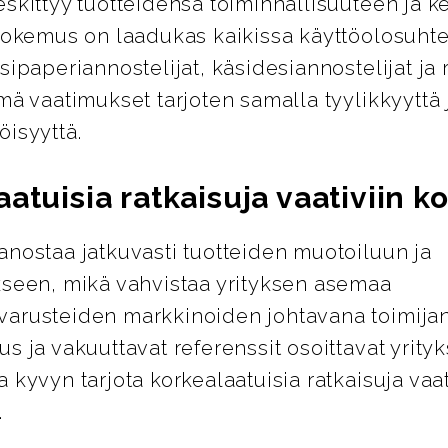
skittyy tuotteidensa toiminnallisuuteen ja k
ökokemus on laadukas kaikissa käyttöolosuhte
sipaperiannostelijat, käsidesiannostelijat ja 
mä vaatimukset tarjoten samalla tyylikkyyttä 
isyyttä.
atuisia ratkaisuja vaativiin ko
anostaa jatkuvasti tuotteiden muotoiluun ja
kseen, mikä vahvistaa yrityksen asemaa
arusteiden markkinoiden johtavana toimijan
s ja vakuuttavat referenssit osoittavat yrity
 kyvyn tarjota korkealaatuisia ratkaisuja vaat
.