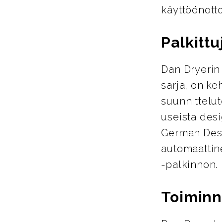
käyttöönotto
Palkittu
Dan Dryerin 
sarja, on ke
suunnittelu
useista des
German Desi
automaattin
-palkinnon.
Toiminna