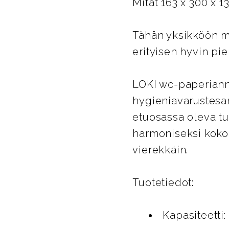
Mitat 163 x 300 x 
Tähän yksikköön ma
erityisen hyvin pien
LOKI wc-paperiann
hygieniavarustesar
etuosassa oleva tu
harmoniseksi kokon
vierekkäin.
Tuotetiedot:
Kapasiteetti: