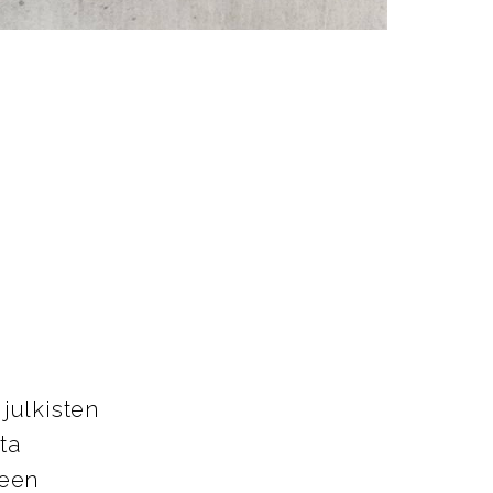
 julkisten
ta
teen