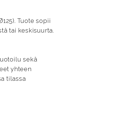
125). Tuote sopii
stä tai keskisuurta.
muotoilu sekä
teet yhteen
a tilassa