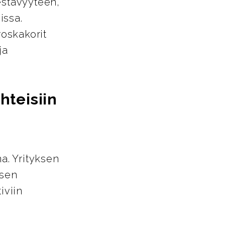
estävyyteen,
issa.
roskakorit
ja
hteisiin
a. Yrityksen
ksen
iviin