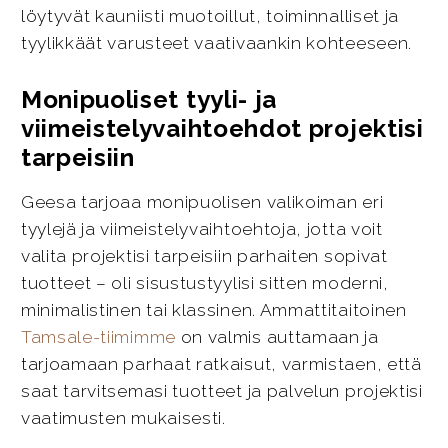
löytyvät kauniisti muotoillut, toiminnalliset ja
tyylikkäät varusteet vaativaankin kohteeseen.
Monipuoliset tyyli- ja
viimeistelyvaihtoehdot projektisi
tarpeisiin
Geesa tarjoaa monipuolisen valikoiman eri
tyylejä ja viimeistelyvaihtoehtoja, jotta voit
valita projektisi tarpeisiin parhaiten sopivat
tuotteet – oli sisustustyylisi sitten moderni,
minimalistinen tai klassinen. Ammattitaitoinen
Tamsale-tiimimme
on valmis auttamaan ja
tarjoamaan parhaat ratkaisut, varmistaen, että
saat tarvitsemasi tuotteet ja palvelun projektisi
vaatimusten mukaisesti.