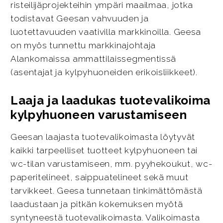
risteilijäprojekteihin ympäri maailmaa, jotka
todistavat Geesan vahvuuden ja
luotettavuuden vaativilla markkinoilla. Geesa
on myös tunnettu markkinajohtaja
Alankomaissa ammattilaissegmentissä
(asentajat ja kylpyhuoneiden erikoisliikkeet).
Laaja ja laadukas tuotevalikoima
kylpyhuoneen varustamiseen
Geesan laajasta tuotevalikoimasta löytyvät
kaikki tarpeelliset tuotteet kylpyhuoneen tai
wc-tilan varustamiseen, mm. pyyhekoukut, wc-
paperitelineet, saippuatelineet sekä muut
tarvikkeet. Geesa tunnetaan tinkimättömästä
laadustaan ja pitkän kokemuksen myötä
syntyneestä tuotevalikoimasta. Valikoimasta