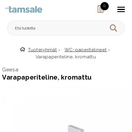
Skip to content
0
HAE
Tuoteryhmät
›
WC-paperitelineet
›
Etusivulle
Varapaperiteline, kromattu
Geesa
Varapaperiteline, kromattu