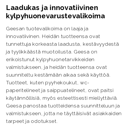
Laadukas ja innovatiivinen
kylpyhuonevarustevalikoima
Geesan tuotevalikoima on laaja ja
innovatiivinen. Heidän tuotteensa ovat
tunnettuja korkeasta laadusta, kestävyydestä
ja tyylikkäästä muotoilusta. Geesa on
erikoistunut kylpyhuonetarvikkeiden
valmistukseen, ja heidän tuotteensa ovat
suunniteltu kestämään aikaa sekä käyttöä.
Tuotteet, kuten pyyhekoukut, wc-
paperitelineet ja saippuatelineet, ovat paitsi
käytännöllisiä, myös esteettisesti miellyttäviä.
Geesa panostaa tuotteidensa suunnitteluun ja
valmistukseen, jotta ne täyttäisivät asiakkaiden
tarpeet ja odotukset.