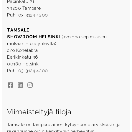
Papinkatu 21
33200 Tampere
Puh. 03-3124 4200
TAMSALE
SHOWROOM HELSINKI
(avoinna sopimuksen
mukaan – ota yhteyttä)
c/o Konelabra
Eerikinkatu 36
00180 Helsinki
Puh. 03-3124 4200
Facebook
LinkedIn
Instagram
Viimeisteltyjä tiloja
Tamsale on tamperelainen kylpyhuonetarvikkeisiin ja
rakennusheloihin keskittynyt perheyritys.