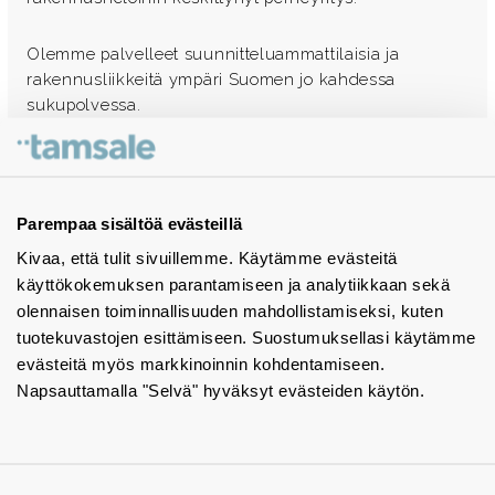
Olemme palvelleet suunnitteluammattilaisia ja
rakennusliikkeitä ympäri Suomen jo kahdessa
sukupolvessa.
Ota yhteyttä - autamme mielellämme
Tuotekuvastot
Parempaa sisältöä evästeillä
Kivaa, että tulit sivuillemme. Käytämme evästeitä
Instagram
käyttökokemuksen parantamiseen ja analytiikkaan sekä
BIM-objektit
olennaisen toiminnallisuuden mahdollistamiseksi, kuten
tuotekuvastojen esittämiseen. Suostumuksellasi käytämme
Yhteystiedot
evästeitä myös markkinoinnin kohdentamiseen.
Napsauttamalla "Selvä" hyväksyt evästeiden käytön.
Tiedotteet
Tietosuojaseloste
Tietoa evästeistä