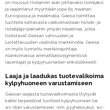
on noussut Hollannin alan johtavaksi toimijaksi
ja laajentanut myyntiään jopa 65 maahan
Euroopassa ja maailmalla. Geesa toimittaa
tuotteita kattavasta valikoimastaan hotelli- ja
risteilijäprojekteihin ympäri maailmaa, jotka
todistavat Geesan vahvuuden ja
luotettavuuden vaativilla markkinoilla. Geesa
on myös tunnettu markkinajohtaja
Alankomaissa ammattilaissegmentissä
(asentajat ja kylpyhuoneiden erikoisliikkeet).
Laaja ja laadukas tuotevalikoima
kylpyhuoneen varustamiseen
Geesan laajasta tuotevalikoimasta löytyvät
kaikki tarpeelliset tuotteet kylpyhuoneen tai
wc-tilan varustamiseen, mm. pyyhekoukut, wc-