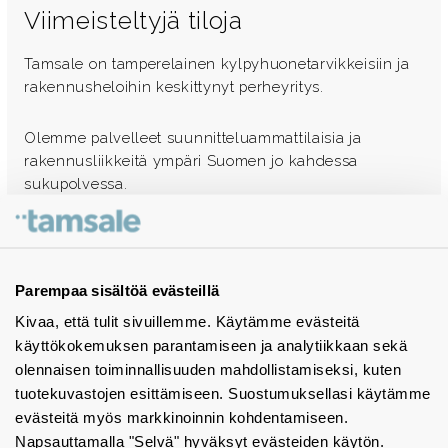
Viimeisteltyjä tiloja
Tamsale on tamperelainen kylpyhuonetarvikkeisiin ja
rakennusheloihin keskittynyt perheyritys.
Olemme palvelleet suunnitteluammattilaisia ja
rakennusliikkeitä ympäri Suomen jo kahdessa
sukupolvessa.
Ota yhteyttä - autamme mielellämme
Tuotekuvastot
Parempaa sisältöä evästeillä
Kivaa, että tulit sivuillemme. Käytämme evästeitä
Instagram
käyttökokemuksen parantamiseen ja analytiikkaan sekä
BIM-objektit
olennaisen toiminnallisuuden mahdollistamiseksi, kuten
tuotekuvastojen esittämiseen. Suostumuksellasi käytämme
Yhteystiedot
evästeitä myös markkinoinnin kohdentamiseen.
Napsauttamalla "Selvä" hyväksyt evästeiden käytön.
Tiedotteet