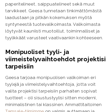
paperitelineet, saippuatelineet sekä muut
tarvikkeet. Geesa tunnetaan tinkimättömästä
laadustaan ja pitkän kokemuksen myötä
syntyneestä tuotevalikoimasta. Valikoimasta
löytyvät kauniisti muotoillut, toiminnalliset ja
tyylikkäät varusteet vaativaankin kohteeseen.
Monipuoliset tyyli- ja
viimeistelyvaihtoehdot projektisi
tarpeisiin
Geesa tarjoaa monipuolisen valikoiman eri
tyylejä ja viimeistelyvaihtoehtoja, jotta voit
valita projektisi tarpeisiin parhaiten sopivat
tuotteet – oli sisustustyylisi sitten moderni,
minimalistinen tai klassinen. Ammattitaitoinen
Tamsale-tiimimme
on valmis auttamaan ja