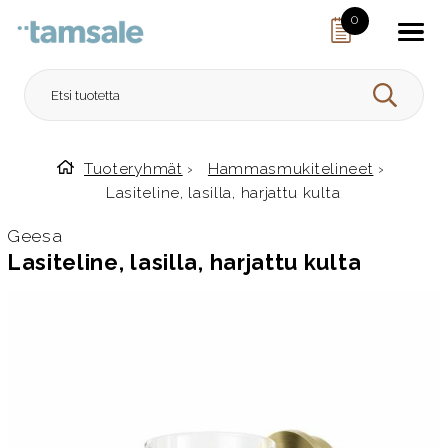
Skip to content
0
HAE
Tuoteryhmät
›
Hammasmukitelineet
›
Etusivulle
Lasiteline, lasilla, harjattu kulta
Geesa
Lasiteline, lasilla, harjattu kulta