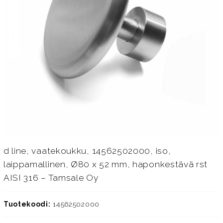
d line, vaatekoukku, 14562502000, iso,
laippamallinen, Ø80 x 52 mm, haponkestävä rst
AISI 316 – Tamsale Oy
Tuotekoodi:
14562502000