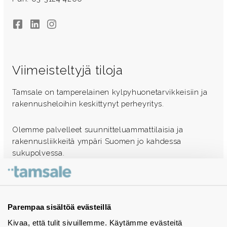
Facebook
LinkedIn
Instagram
Viimeisteltyjä tiloja
Tamsale on tamperelainen kylpyhuonetarvikkeisiin ja
rakennusheloihin keskittynyt perheyritys.
Olemme palvelleet suunnitteluammattilaisia ja
rakennusliikkeitä ympäri Suomen jo kahdessa
sukupolvessa.
Ota yhteyttä - autamme mielellämme
Tuotekuvastot
Parempaa sisältöä evästeillä
Kivaa, että tulit sivuillemme. Käytämme evästeitä
Instagram