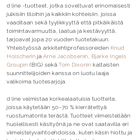
d line -tuotteet, jotka soveltuvat erinomaisesti
julkisiin tiloihin ja kaikkiin kohteisiin, joissa
vaaditaan sekä tyylikkyyttä että pitkäikäistä
toimintavarmuutta, laatua ja kestävyyttä,
tarjoavat jopa 20 vuoden tuotetakuun.
Yhteistyössä arkkitehtiprofessoreiden
Knud
Holscherin
ja
Arne Jacobsenin
,
Bjarke Ingels
Groupin
(BIG) sekä
Tom Dixonin
kaltaisten
suunnittelijoiden kanssa on luotu laaja
valikoima tuotesarjoja.
d line valmistaa korkealaatuisia tuotteita,
joissa käytetään 50–70 % kierrätettyä
ruostumatonta terästä. Tuotteet viimeistellään
huolellisesti käsityönä ja ne ovat saatavilla eri
viimeistelyvaihtoehdoissa, kuten käsin hiottu ja