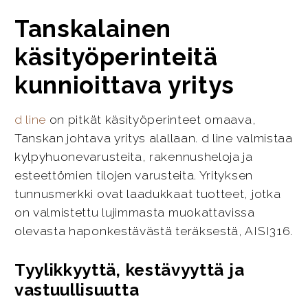
Tanskalainen
käsityöperinteitä
kunnioittava yritys
d line
on pitkät käsityöperinteet omaava,
Tanskan johtava yritys alallaan. d line valmistaa
kylpyhuonevarusteita, rakennusheloja ja
esteettömien tilojen varusteita. Yrityksen
tunnusmerkki ovat laadukkaat tuotteet, jotka
on valmistettu lujimmasta muokattavissa
olevasta haponkestävästä teräksestä, AISI316.
Tyylikkyyttä, kestävyyttä ja
vastuullisuutta