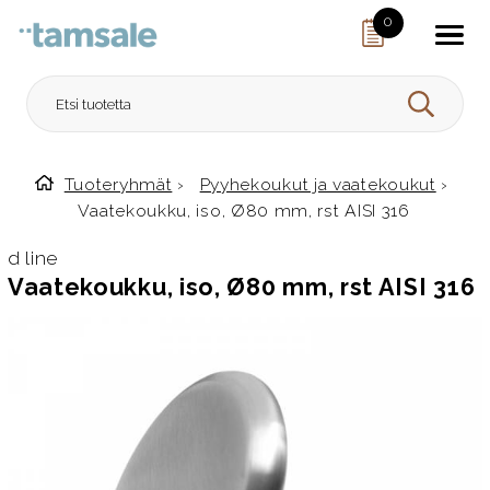
Skip to content
0
HAE
Tuoteryhmät
›
Pyyhekoukut ja vaatekoukut
›
Etusivulle
Vaatekoukku, iso, Ø80 mm, rst AISI 316
d line
Vaatekoukku, iso, Ø80 mm, rst AISI 316