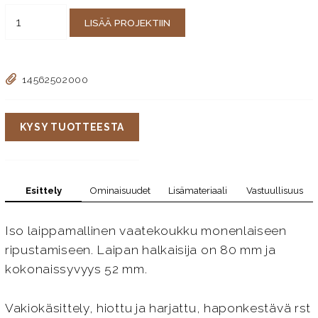
LISÄÄ PROJEKTIIN
14562502000
KYSY TUOTTEESTA
Esittely
Ominaisuudet
Lisämateriaali
Vastuullisuus
Iso laippamallinen vaatekoukku monenlaiseen
ripustamiseen. Laipan halkaisija on 80 mm ja
kokonaissyvyys 52 mm.
Vakiokäsittely, hiottu ja harjattu, haponkestävä rst