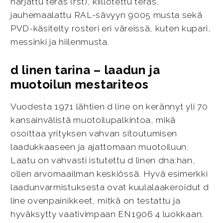
harjattu teräs (rst), kiillotettu teräs,
jauhemaalattu RAL-sävyyn 9005 musta sekä
PVD-käsitelty rosteri eri väreissä, kuten kupari,
messinki ja hiilenmusta.
d linen tarina – laadun ja
muotoilun mestariteos
Vuodesta 1971 lähtien d line on kerännyt yli 70
kansainvälistä muotoilupalkintoa, mikä
osoittaa yrityksen vahvan sitoutumisen
laadukkaaseen ja ajattomaan muotoiluun.
Laatu on vahvasti istutettu d linen dna:han,
ollen arvomaailman keskiössä. Hyvä esimerkki
laadunvarmistuksesta ovat kuulalaakeroidut d
line ovenpainikkeet, mitkä on testattu ja
hyväksytty vaativimpaan EN1906 4 luokkaan.