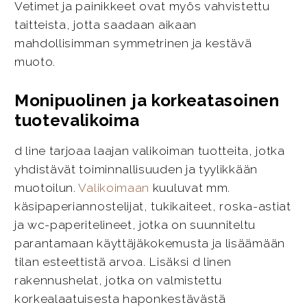
Vetimet ja painikkeet ovat myös vahvistettu
taitteista, jotta saadaan aikaan
mahdollisimman symmetrinen ja kestävä
muoto.
Monipuolinen ja korkeatasoinen
tuotevalikoima
d line tarjoaa laajan valikoiman tuotteita, jotka
yhdistävät toiminnallisuuden ja tyylikkään
muotoilun.
Valikoimaan
kuuluvat mm.
käsipaperiannostelijat, tukikaiteet, roska-astiat
ja wc-paperitelineet, jotka on suunniteltu
parantamaan käyttäjäkokemusta ja lisäämään
tilan esteettistä arvoa. Lisäksi d linen
rakennushelat, jotka on valmistettu
korkealaatuisesta haponkestävästä