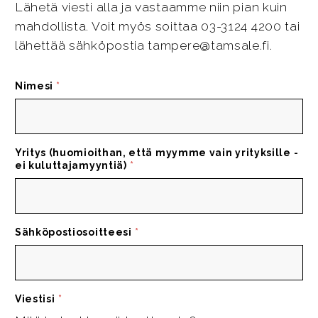
Lähetä viesti alla ja vastaamme niin pian kuin
mahdollista. Voit myös soittaa 03-3124 4200 tai
lähettää sähköpostia tampere@tamsale.fi.
Nimesi
*
Yritys (huomioithan, että myymme vain yrityksille -
ei kuluttajamyyntiä)
*
Sähköpostiosoitteesi
*
Viestisi
*