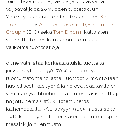
toimintavarmuutta, laatua ja kestävyyttä,
tarjoavat jopa 20 vuoden tuotetakuun.
Yhteistyössä arkkitehtiprofessoreiden
Knud
Holscherin
ja
Arne Jacobsenin
,
Bjarke Ingels
Groupin
(BIG) sekä
Tom Dixonin
kaltaisten
suunnittelijoiden kanssa on luotu laaja
valikoima tuotesarjoja.
d line valmistaa korkealaatuisia tuotteita,
joissa käytetään 50–70 % kierrätettyä
ruostumatonta terästä. Tuotteet viimeistellään
huolellisesti käsityönä ja ne ovat saatavilla eri
viimeistelyvaihtoehdoissa, kuten käsin hiottu ja
harjattu teräs (rst), kiillotettu teräs,
jauhemaalattu RAL-sävyyn 9005 musta sekä
PVD-käsitelty rosteri eri väreissä, kuten kupari,
messinki ja hiilenmusta.