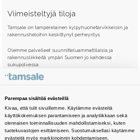
Viimeisteltyjä tiloja
Tamsale on tamperelainen kylpyhuonetarvikkeisiin ja
rakennusheloihin keskittynyt perheyritys.
Olemme palvelleet suunnitteluammattilaisia ja
rakennusliikkeitä ympäri Suomen jo kahdessa
sukupolvessa.
Ota yhteyttä - autamme mielellämme
Tuotekuvastot
Parempaa sisältöä evästeillä
Kivaa, että tulit sivuillemme. Käytämme evästeitä
Instagram
käyttökokemuksen parantamiseen ja analytiikkaan sekä
BIM-objektit
olennaisen toiminnallisuuden mahdollistamiseksi, kuten
tuotekuvastojen esittämiseen. Suostumuksellasi käytämme
Yhteystiedot
evästeitä myös markkinoinnin kohdentamiseen.