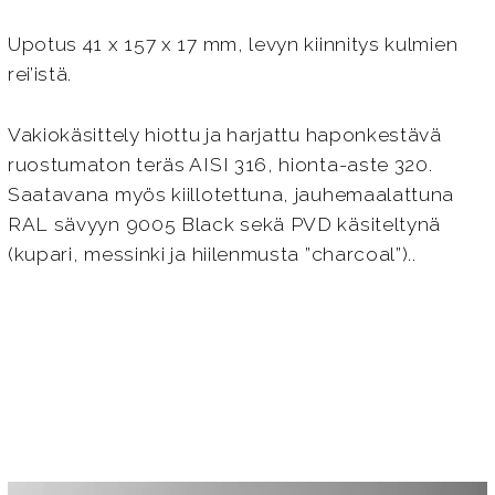
Upotus 41 x 157 x 17 mm, levyn kiinnitys kulmien
rei’istä.
Vakiokäsittely hiottu ja harjattu haponkestävä
ruostumaton teräs AISI 316, hionta-aste 320.
Saatavana myös kiillotettuna, jauhemaalattuna
RAL sävyyn 9005 Black sekä PVD käsiteltynä
(kupari, messinki ja hiilenmusta ”charcoal”)..