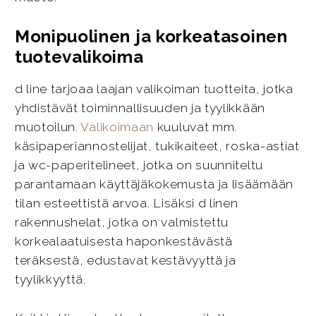
Monipuolinen ja korkeatasoinen
tuotevalikoima
d line tarjoaa laajan valikoiman tuotteita, jotka
yhdistävät toiminnallisuuden ja tyylikkään
muotoilun.
Valikoimaan
kuuluvat mm.
käsipaperiannostelijat, tukikaiteet, roska-astiat
ja wc-paperitelineet, jotka on suunniteltu
parantamaan käyttäjäkokemusta ja lisäämään
tilan esteettistä arvoa. Lisäksi d linen
rakennushelat, jotka on valmistettu
korkealaatuisesta haponkestävästä
teräksestä, edustavat kestävyyttä ja
tyylikkyyttä.