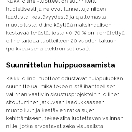
Kaikki d line -tuotteet on suunniteltu
huolellisesti ja ne ovat tunnettuja niiden
laadusta, kestävyydestä ja ajattomasta
muotoilusta. d line käyttää maksimaalisen
kestävää terästä, josta 50-70 % on kierrätettyä.
d line tarjoaa tuotteilleen 20 vuoden takuun
(poikkeuksena elektroniset osat).
Suunnittelun huippuosaamista
Kaikki d line -tuotteet edustavat huippuluokan
suunnittelua, mikä tekee niistä ihanteellisen
valinnan vaativiin sisustusprojekteihin. d linen
sitoutuminen jatkuvaan laadukkaaseen
muotoiluun ja kestävien ratkaisujen
kehittämiseen, tekee siitä luotettavan valinnan
niille, jotka arvostavat sekä visuaalista