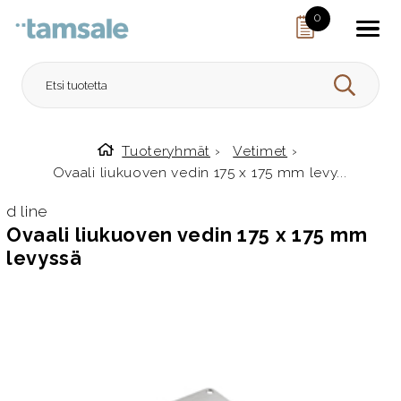
Skip to content
0
HAE
Tuoteryhmät
›
Vetimet
›
Etusivulle
Ovaali liukuoven vedin 175 x 175 mm levy...
d line
Ovaali liukuoven vedin 175 x 175 mm
levyssä