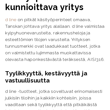
kunnioittava yritys
d line
on pitkät käsityöperinteet omaava,
Tanskan johtava yritys alallaan. d line valmistaa
kylpyhuonevarusteita, rakennusheloja ja
esteettömien tilojen varusteita. Yrityksen
tunnusmerkki ovat laadukkaat tuotteet, jotka
on valmistettu lujimmasta muokattavissa
olevasta haponkestävästä teräksestä, AISI316.
Tyylikkyyttä, kestävyyttä ja
vastuullisuutta
d line -tuotteet, jotka soveltuvat erinomaisesti
julkisiin tiloihin ja kaikkiin kohteisiin, joissa
vaaditaan sekä tyylikkyyttä että pitkäikäistä