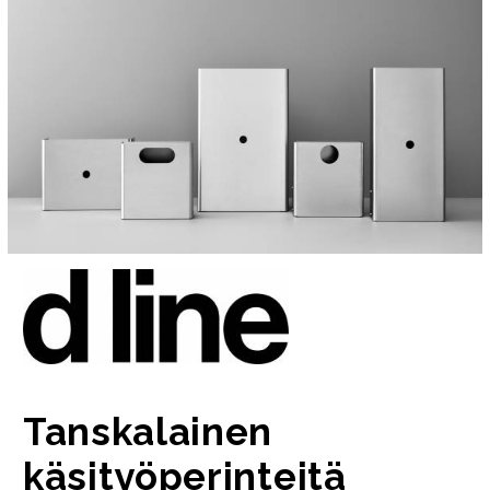
Tanskalainen
käsityöperinteitä