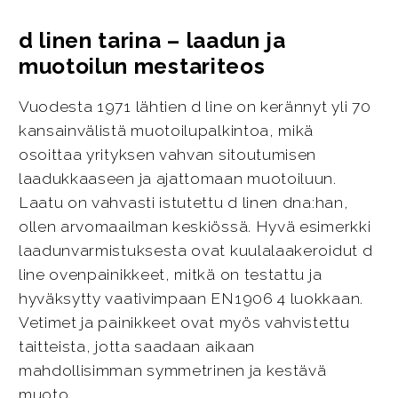
d linen tarina – laadun ja
muotoilun mestariteos
Vuodesta 1971 lähtien d line on kerännyt yli 70
kansainvälistä muotoilupalkintoa, mikä
osoittaa yrityksen vahvan sitoutumisen
laadukkaaseen ja ajattomaan muotoiluun.
Laatu on vahvasti istutettu d linen dna:han,
ollen arvomaailman keskiössä. Hyvä esimerkki
laadunvarmistuksesta ovat kuulalaakeroidut d
line ovenpainikkeet, mitkä on testattu ja
hyväksytty vaativimpaan EN1906 4 luokkaan.
Vetimet ja painikkeet ovat myös vahvistettu
taitteista, jotta saadaan aikaan
mahdollisimman symmetrinen ja kestävä
muoto.