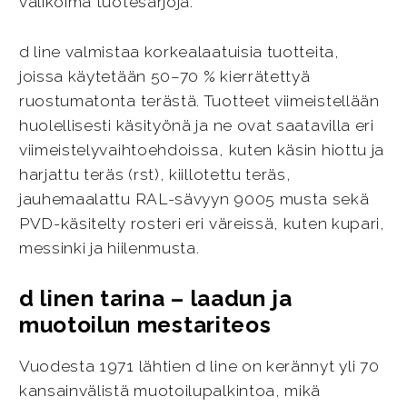
valikoima tuotesarjoja.
d line valmistaa korkealaatuisia tuotteita,
joissa käytetään 50–70 % kierrätettyä
ruostumatonta terästä. Tuotteet viimeistellään
huolellisesti käsityönä ja ne ovat saatavilla eri
viimeistelyvaihtoehdoissa, kuten käsin hiottu ja
harjattu teräs (rst), kiillotettu teräs,
jauhemaalattu RAL-sävyyn 9005 musta sekä
PVD-käsitelty rosteri eri väreissä, kuten kupari,
messinki ja hiilenmusta.
d linen tarina – laadun ja
muotoilun mestariteos
Vuodesta 1971 lähtien d line on kerännyt yli 70
kansainvälistä muotoilupalkintoa, mikä