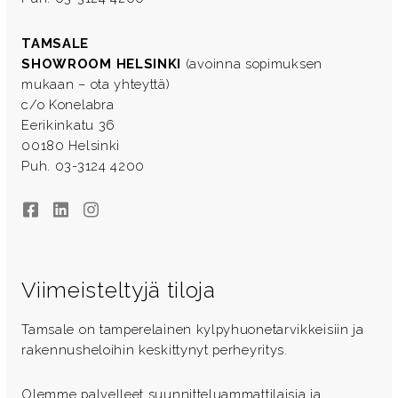
TAMSALE
SHOWROOM HELSINKI
(avoinna sopimuksen
mukaan – ota yhteyttä)
c/o Konelabra
Eerikinkatu 36
00180 Helsinki
Puh. 03-3124 4200
Facebook
LinkedIn
Instagram
Viimeisteltyjä tiloja
Tamsale on tamperelainen kylpyhuonetarvikkeisiin ja
rakennusheloihin keskittynyt perheyritys.
Olemme palvelleet suunnitteluammattilaisia ja