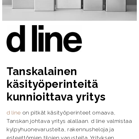
Tanskalainen
käsityöperinteitä
kunnioittava yritys
d line
on pitkät käsityöperinteet omaava,
Tanskan johtava yritys alallaan. d line valmistaa
kylpyhuonevarusteita, rakennusheloja ja
esteettömien tilojen varusteita. Yrityksen