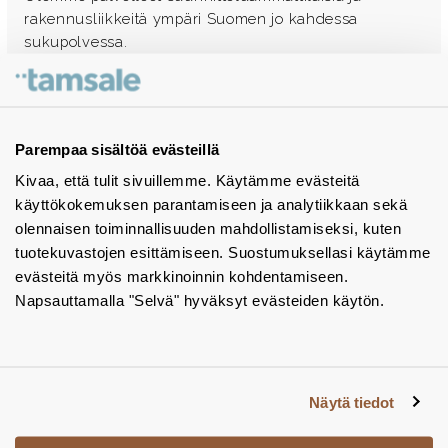
rakennusliikkeitä ympäri Suomen jo kahdessa
sukupolvessa.
Ota yhteyttä - autamme mielellämme
Tuotekuvastot
Parempaa sisältöä evästeillä
Kivaa, että tulit sivuillemme. Käytämme evästeitä
Instagram
käyttökokemuksen parantamiseen ja analytiikkaan sekä
BIM-objektit
olennaisen toiminnallisuuden mahdollistamiseksi, kuten
tuotekuvastojen esittämiseen. Suostumuksellasi käytämme
Yhteystiedot
evästeitä myös markkinoinnin kohdentamiseen.
Napsauttamalla "Selvä" hyväksyt evästeiden käytön.
Tiedotteet
Tietosuojaseloste
Tietoa evästeistä
Näytä tiedot
Evästeasetukset