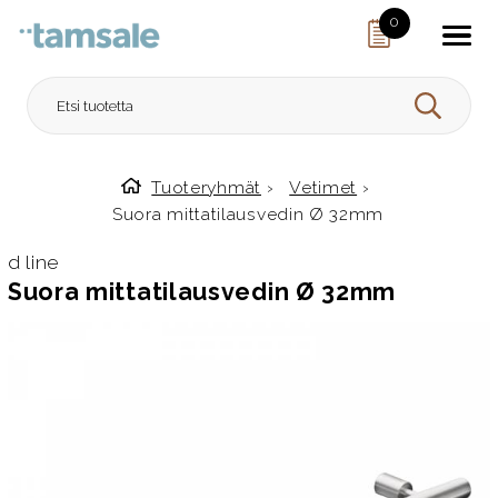
Skip to content
0
HAE
Tuoteryhmät
›
Vetimet
›
Etusivulle
Suora mittatilausvedin Ø 32mm
d line
Suora mittatilausvedin Ø 32mm