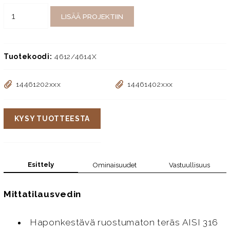
LISÄÄ PROJEKTIIN
Tuotekoodi:
4612/4614X
14461202xxx
14461402xxx
KYSY TUOTTEESTA
Esittely
Ominaisuudet
Vastuullisuus
Mittatilausvedin
Haponkestävä ruostumaton teräs AISI 316