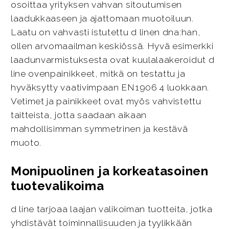
osoittaa yrityksen vahvan sitoutumisen
laadukkaaseen ja ajattomaan muotoiluun.
Laatu on vahvasti istutettu d linen dna:han,
ollen arvomaailman keskiössä. Hyvä esimerkki
laadunvarmistuksesta ovat kuulalaakeroidut d
line ovenpainikkeet, mitkä on testattu ja
hyväksytty vaativimpaan EN1906 4 luokkaan.
Vetimet ja painikkeet ovat myös vahvistettu
taitteista, jotta saadaan aikaan
mahdollisimman symmetrinen ja kestävä
muoto.
Monipuolinen ja korkeatasoinen
tuotevalikoima
d line tarjoaa laajan valikoiman tuotteita, jotka
yhdistävät toiminnallisuuden ja tyylikkään