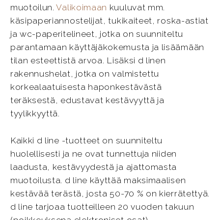
muotoilun.
Valikoimaan
kuuluvat mm.
käsipaperiannostelijat, tukikaiteet, roska-astiat
ja wc-paperitelineet, jotka on suunniteltu
parantamaan käyttäjäkokemusta ja lisäämään
tilan esteettistä arvoa. Lisäksi d linen
rakennushelat, jotka on valmistettu
korkealaatuisesta haponkestävästä
teräksestä, edustavat kestävyyttä ja
tyylikkyyttä.
Kaikki d line -tuotteet on suunniteltu
huolellisesti ja ne ovat tunnettuja niiden
laadusta, kestävyydestä ja ajattomasta
muotoilusta. d line käyttää maksimaalisen
kestävää terästä, josta 50-70 % on kierrätettyä.
d line tarjoaa tuotteilleen 20 vuoden takuun
(poikkeuksena elektroniset osat).