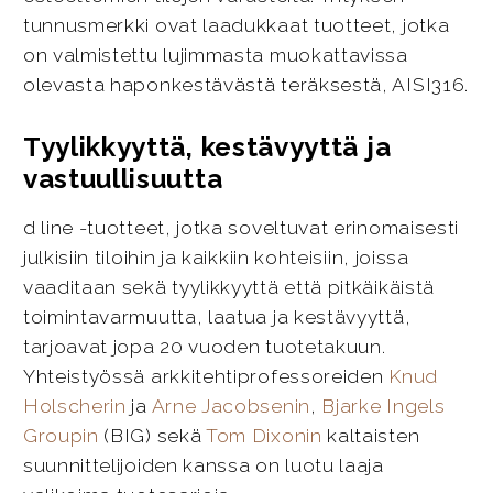
tunnusmerkki ovat laadukkaat tuotteet, jotka
on valmistettu lujimmasta muokattavissa
olevasta haponkestävästä teräksestä, AISI316.
Tyylikkyyttä, kestävyyttä ja
vastuullisuutta
d line -tuotteet, jotka soveltuvat erinomaisesti
julkisiin tiloihin ja kaikkiin kohteisiin, joissa
vaaditaan sekä tyylikkyyttä että pitkäikäistä
toimintavarmuutta, laatua ja kestävyyttä,
tarjoavat jopa 20 vuoden tuotetakuun.
Yhteistyössä arkkitehtiprofessoreiden
Knud
Holscherin
ja
Arne Jacobsenin
,
Bjarke Ingels
Groupin
(BIG) sekä
Tom Dixonin
kaltaisten
suunnittelijoiden kanssa on luotu laaja