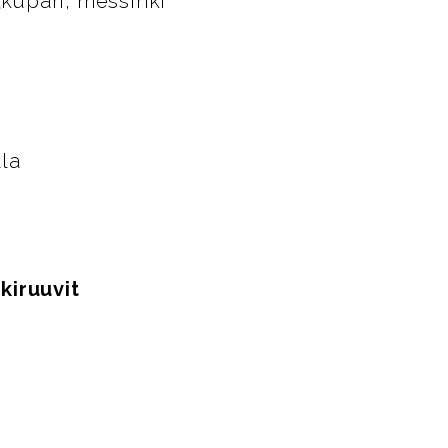
kupari, messinki
lla
kiruuvit