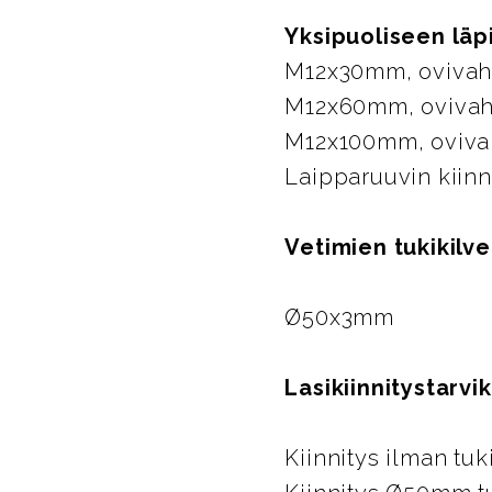
Yksipuoliseen läp
M12x30mm, oviv
M12x60mm, oviv
M12x100mm, ovi
Laipparuuvin 
Vetimien tukikilve
Ø50x3m
Lasikiinnitystarvi
Kiinnitys ilman 