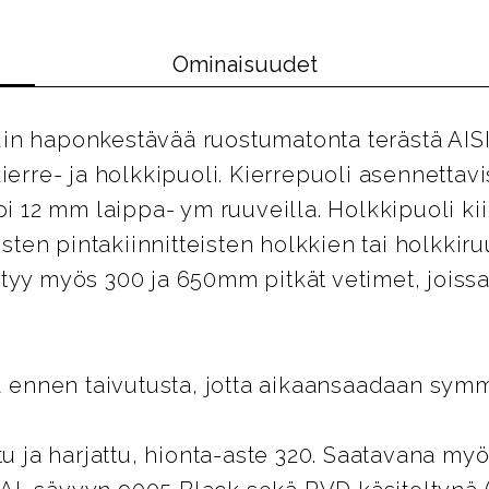
Ominaisuudet
n haponkestävää ruostumatonta terästä AISI 
kierre- ja holkkipuoli. Kierrepuoli asennetta
i 12 mm laippa- ym ruuveilla. Holkkipuoli kii
listen pintakiinnitteisten holkkien tai holkkiru
tyy myös 300 ja 650mm pitkät vetimet, joissa 
tu ennen taivutusta, jotta aikaansaadaan symm
tu ja harjattu, hionta-aste 320. Saatavana myös