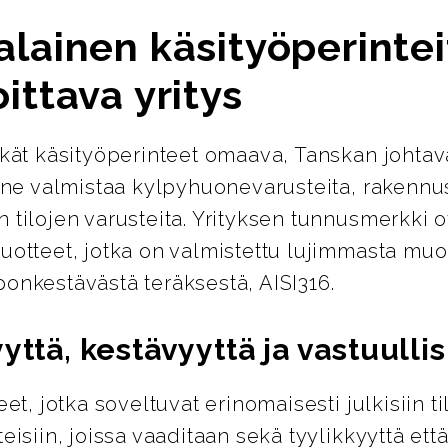
lainen käsityöperintei
ittava yritys
kät käsityöperinteet omaava, Tanskan johtava
line valmistaa kylpyhuonevarusteita, rakennu
 tilojen varusteita. Yrityksen tunnusmerkki o
uotteet, jotka on valmistettu lujimmasta muo
onkestävästä teräksestä, AISI316.
yttä, kestävyyttä ja vastuulli
eet, jotka soveltuvat erinomaisesti julkisiin ti
teisiin, joissa vaaditaan sekä tyylikkyyttä että