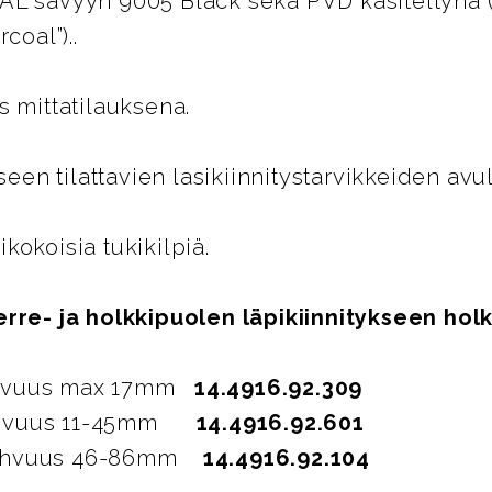
AL sävyyn 9005 Black sekä PVD käsiteltynä (
coal”)..
s mittatilauksena.
kseen tilattavien lasikiinnitystarvikkeiden avu
kokoisia tukikilpiä.
rre- ja holkkipuolen läpikiinnitykseen holk
ahvuus max 17mm
14.4916.92.309
ahvuus 11-45mm
14.4916.92.601
vahvuus 46-86mm
14.4916.92.104