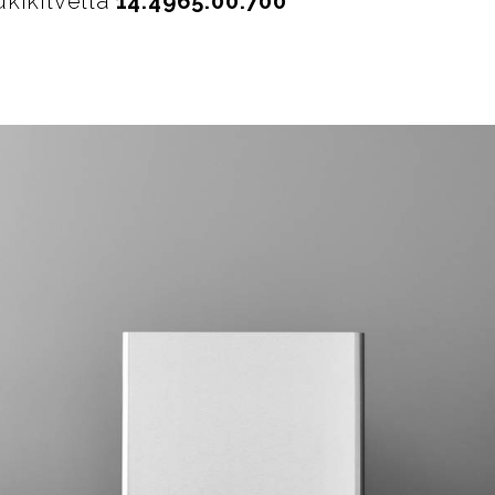
kikilvellä
14.4965.00.700