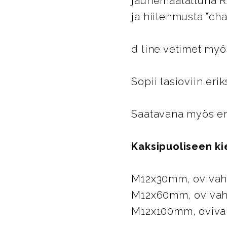
jauhemaalattuna R
ja hiilenmusta ”char
d line vetimet myö
Sopii lasioviin eri
Saatavana myös eri
Kaksipuoliseen kie
M12x30mm, oviv
M12x60mm, oviv
M12x100mm, ovi