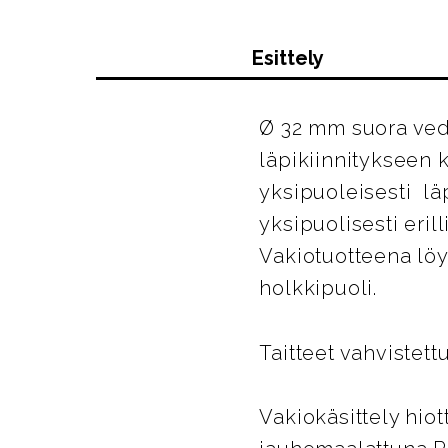
Esittely
Ø 32 mm suora vedi
läpikiinnitykseen 
yksipuoleisesti läp
yksipuolisesti eril
Vakiotuotteena löy
holkkipuoli.
Taitteet vahvistet
Vakiokäsittely hiot