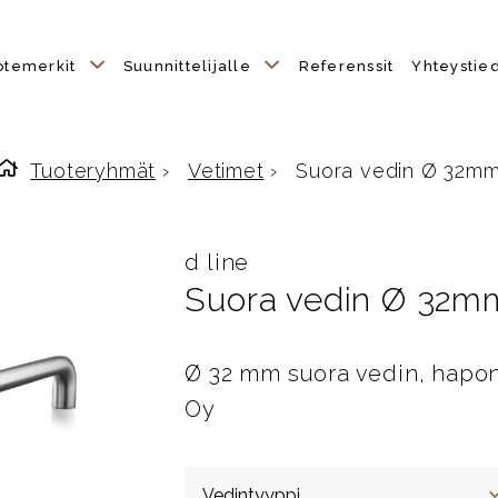
otemerkit
Suunnittelijalle
Referenssit
Yhteystie
Tuoteryhmät
›
Vetimet
›
Suora vedin Ø 32m
Etusivulle
d line
Suora vedin Ø 32m
Ø 32 mm suora vedin, hapon
Oy