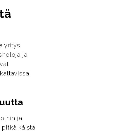
tä
 yritys
sheloja ja
vat
kattavissa
suutta
loihin ja
 pitkäikäistä