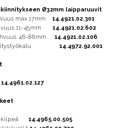
ikiinnitykseen Ø32mm laipparuuvit
ahvuus max 17mm
14.4921.02.301
ahvuus 11-45mm
14.4921.02.602
vahvuus 46-86mm
14.4921.02.106
kiinnitystyökalu
14.4972.92.001
t
m
14.4961.02.127
kkeet
tukikilpeä
14.4965.00.505