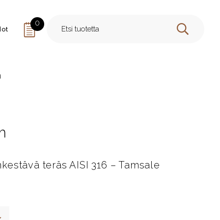
0
dot
HAE
m
m
kestävä teräs AISI 316 – Tamsale