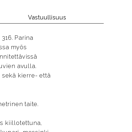
Vastuullisuus
316. Parina
vissa myös
nnitettävissä
uvien avulla.
sekä kierre- että
etrinen taite.
 kiillotettuna,