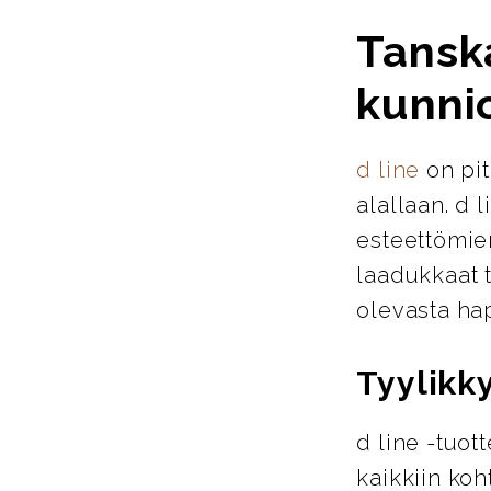
Tanska
kunnio
d line
on pit
alallaan. d 
esteettömien
laadukkaat t
olevasta hap
Tyylikky
d line -tuott
kaikkiin koh