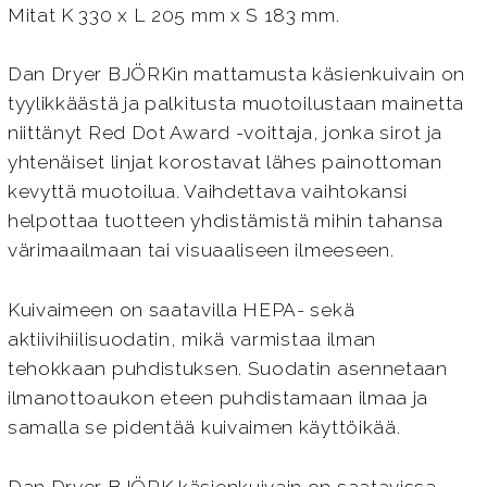
Mitat K 330 x L 205 mm x S 183 mm.
Dan Dryer BJÖRKin mattamusta käsienkuivain on
tyylikkäästä ja palkitusta muotoilustaan mainetta
niittänyt Red Dot Award -voittaja, jonka sirot ja
yhtenäiset linjat korostavat lähes painottoman
kevyttä muotoilua. Vaihdettava vaihtokansi
helpottaa tuotteen yhdistämistä mihin tahansa
värimaailmaan tai visuaaliseen ilmeeseen.
Kuivaimeen on saatavilla HEPA- sekä
aktiivihiilisuodatin, mikä varmistaa ilman
tehokkaan puhdistuksen. Suodatin asennetaan
ilmanottoaukon eteen puhdistamaan ilmaa ja
samalla se pidentää kuivaimen käyttöikää.
Dan Dryer BJÖRK käsienkuivain on saatavissa