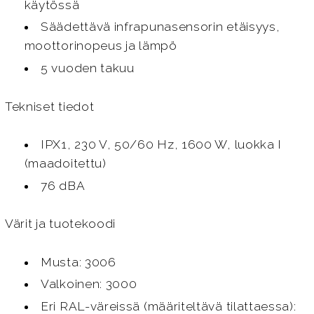
käytössä
Säädettävä infrapunasensorin etäisyys,
moottorinopeus ja lämpö
5 vuoden takuu
Tekniset tiedot
IPX1, 230 V, 50/60 Hz, 1600 W, luokka I
(maadoitettu)
76 dBA
Värit ja tuotekoodi
Musta: 3006
Valkoinen: 3000
Eri RAL-väreissä (määriteltävä tilattaessa):