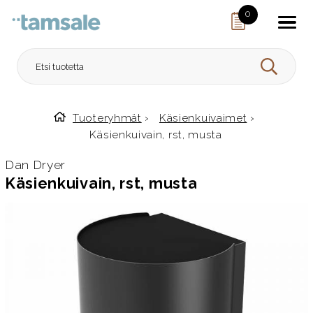
Skip to content
0
HAE
Tuoteryhmät
›
Käsienkuivaimet
›
Etusivulle
Käsienkuivain, rst, musta
Dan Dryer
Käsienkuivain, rst, musta