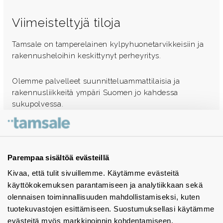
Viimeisteltyjä tiloja
Tamsale on tamperelainen kylpyhuonetarvikkeisiin ja
rakennusheloihin keskittynyt perheyritys.
Olemme palvelleet suunnitteluammattilaisia ja
rakennusliikkeitä ympäri Suomen jo kahdessa
sukupolvessa.
Ota yhteyttä - autamme mielellämme
Tuotekuvastot
Parempaa sisältöä evästeillä
Kivaa, että tulit sivuillemme. Käytämme evästeitä
Instagram
käyttökokemuksen parantamiseen ja analytiikkaan sekä
BIM-objektit
olennaisen toiminnallisuuden mahdollistamiseksi, kuten
tuotekuvastojen esittämiseen. Suostumuksellasi käytämme
Yhteystiedot
evästeitä myös markkinoinnin kohdentamiseen.