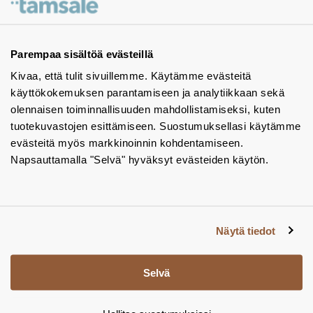
Ota yhteyttä - autamme mielellämme
Tuotekuvastot
Parempaa sisältöä evästeillä
Kivaa, että tulit sivuillemme. Käytämme evästeitä
Instagram
käyttökokemuksen parantamiseen ja analytiikkaan sekä
BIM-objektit
olennaisen toiminnallisuuden mahdollistamiseksi, kuten
tuotekuvastojen esittämiseen. Suostumuksellasi käytämme
Yhteystiedot
evästeitä myös markkinoinnin kohdentamiseen.
Napsauttamalla "Selvä" hyväksyt evästeiden käytön.
Tiedotteet
Tietosuojaseloste
Tietoa evästeistä
Näytä tiedot
Evästeasetukset
Selvä