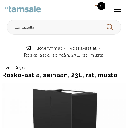
Skip to content
0
HAE
Tuoteryhmät
›
Roska-astiat
›
Etusivulle
Roska-astia, seinään, 23L, rst, musta
Dan Dryer
Roska-astia, seinään, 23L, rst, musta