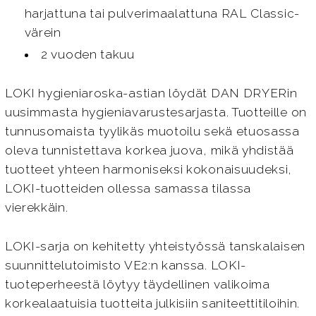
harjattuna tai pulverimaalattuna RAL Classic-
värein
2 vuoden takuu
LOKI hygieniaroska-astian löydät DAN DRYERin
uusimmasta hygieniavarustesarjasta. Tuotteille on
tunnusomaista tyylikäs muotoilu sekä etuosassa
oleva tunnistettava korkea juova, mikä yhdistää
tuotteet yhteen harmoniseksi kokonaisuudeksi,
LOKI-tuotteiden ollessa samassa tilassa
vierekkäin.
LOKI-sarja on kehitetty yhteistyössä tanskalaisen
suunnittelutoimisto VE2:n kanssa. LOKI-
tuoteperheestä löytyy täydellinen valikoima
korkealaatuisia tuotteita julkisiin saniteettitiloihin.