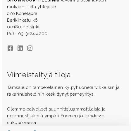
mukaan – ota yhteyttä)
c/o Konelabra
Eerikinkatu 36
00180 Helsinki
Puh. 03-3124 4200
Facebook
LinkedIn
Instagram
Viimeisteltyjä tiloja
Tamsale on tamperelainen kylpyhuonetarvikkeisiin ja
rakennusheloihin keskittynyt perheyritys.
Olemme palvelleet suunnitteluammattilaisia ja
rakennusliikkeitä ympäri Suomen jo kahdessa
sukupolvessa.