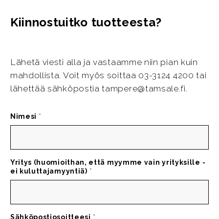
Kiinnostuitko tuotteesta?
Lähetä viesti alla ja vastaamme niin pian kuin
mahdollista. Voit myös soittaa 03-3124 4200 tai
lähettää sähköpostia tampere@tamsale.fi.
Nimesi
*
Yritys (huomioithan, että myymme vain yrityksille -
ei kuluttajamyyntiä)
*
Sähköpostiosoitteesi
*