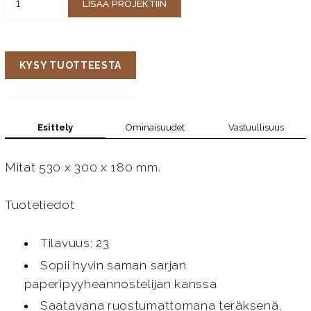
LISÄÄ PROJEKTIIN
KYSY TUOTTEESTA
Esittely
Ominaisuudet
Vastuullisuus
Mitat 530 x 300 x 180 mm.
Tuotetiedot
Tilavuus: 23
Sopii hyvin saman sarjan
paperipyyheannostelijan kanssa
Saatavana ruostumattomana teräksenä,