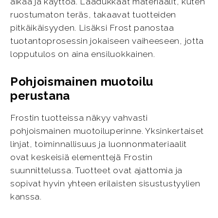
aikaa ja käyttöä. Laadukkaat materiaalit, kuten
ruostumaton teräs, takaavat tuotteiden
pitkäikäisyyden. Lisäksi Frost panostaa
tuotantoprosessin jokaiseen vaiheeseen, jotta
lopputulos on aina ensiluokkainen.
Pohjoismainen muotoilu
perustana
Frostin tuotteissa näkyy vahvasti
pohjoismainen muotoiluperinne. Yksinkertaiset
linjat, toiminnallisuus ja luonnonmateriaalit
ovat keskeisiä elementtejä Frostin
suunnittelussa. Tuotteet ovat ajattomia ja
sopivat hyvin yhteen erilaisten sisustustyylien
kanssa.