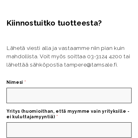
Kiinnostuitko tuotteesta?
Lähetä viesti alla ja vastaamme niin pian kuin
mahdollista. Voit myös soittaa 03-3124 4200 tai
lähettää sähköpostia tampere@tamsale.fi.
Nimesi
*
Yritys (huomioithan, että myymme vain yrityksille -
ei kuluttajamyyntiä)
*