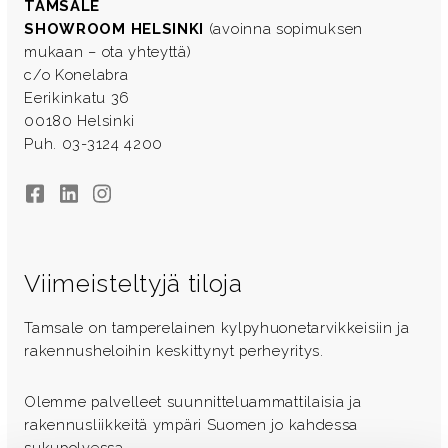
TAMSALE
SHOWROOM HELSINKI
(avoinna sopimuksen
mukaan – ota yhteyttä)
c/o Konelabra
Eerikinkatu 36
00180 Helsinki
Puh. 03-3124 4200
Facebook
LinkedIn
Instagram
Viimeisteltyjä tiloja
Tamsale on tamperelainen kylpyhuonetarvikkeisiin ja
rakennusheloihin keskittynyt perheyritys.
Olemme palvelleet suunnitteluammattilaisia ja
rakennusliikkeitä ympäri Suomen jo kahdessa
sukupolvessa.