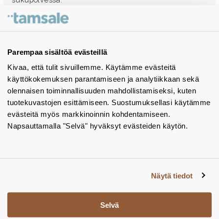
Ota yhteyttä - autamme mielellämme
Tuotekuvastot
Parempaa sisältöä evästeillä
Kivaa, että tulit sivuillemme. Käytämme evästeitä
Instagram
käyttökokemuksen parantamiseen ja analytiikkaan sekä
BIM-objektit
olennaisen toiminnallisuuden mahdollistamiseksi, kuten
tuotekuvastojen esittämiseen. Suostumuksellasi käytämme
Yhteystiedot
evästeitä myös markkinoinnin kohdentamiseen.
Napsauttamalla "Selvä" hyväksyt evästeiden käytön.
Tiedotteet
Tietosuojaseloste
Tietoa evästeistä
Näytä tiedot
Evästeasetukset
Selvä