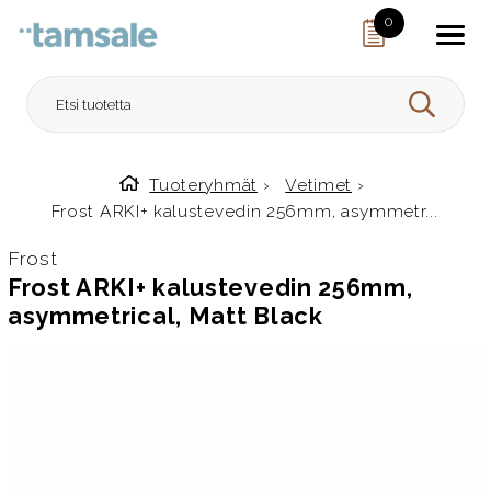
Skip to content
0
HAE
Tuoteryhmät
›
Vetimet
›
Etusivulle
Frost ARKI+ kalustevedin 256mm, asymmetr...
Frost
Frost ARKI+ kalustevedin 256mm,
asymmetrical, Matt Black