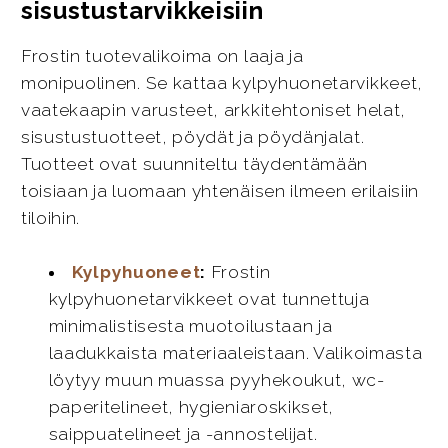
sisustustarvikkeisiin
Frostin tuotevalikoima on laaja ja
monipuolinen. Se kattaa kylpyhuonetarvikkeet,
vaatekaapin varusteet, arkkitehtoniset helat,
sisustustuotteet, pöydät ja pöydänjalat.
Tuotteet ovat suunniteltu täydentämään
toisiaan ja luomaan yhtenäisen ilmeen erilaisiin
tiloihin.
Kylpyhuoneet
:
Frostin
kylpyhuonetarvikkeet ovat tunnettuja
minimalistisesta muotoilustaan ja
laadukkaista materiaaleistaan. Valikoimasta
löytyy muun muassa pyyhekoukut, wc-
paperitelineet, hygieniaroskikset,
saippuatelineet ja -annostelijat.