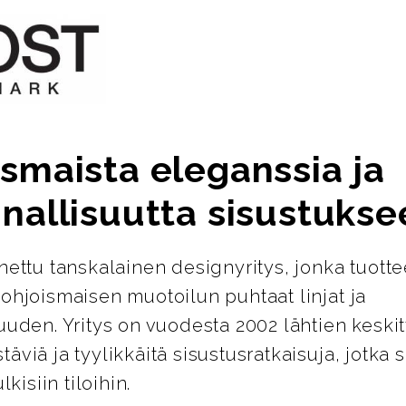
smaista eleganssia ja
nallisuutta sisustukse
nettu tanskalainen designyritys, jonka tuotte
ohjoismaisen muotoilun puhtaat linjat ja
uuden. Yritys on vuodesta 2002 lähtien keskit
äviä ja tyylikkäitä sisustusratkaisuja, jotka s
lkisiin tiloihin.