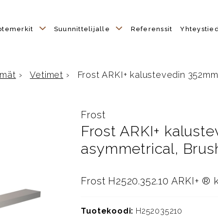
otemerkit
Suunnittelijalle
Referenssit
Yhteystie
hmät
›
Vetimet
›
Frost ARKI+ kalustevedin 352mm,
Frost
Frost ARKI+ kalust
asymmetrical, Bru
Frost H2520.352.10 ARKI+ ®
Tuotekoodi:
H252035210