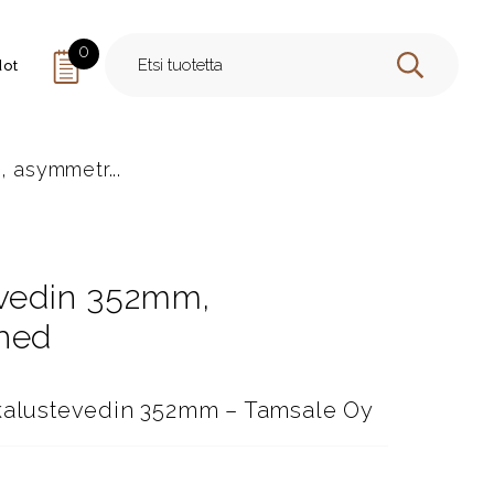
0
dot
HAE
 asymmetr...
evedin 352mm,
shed
 kalustevedin 352mm – Tamsale Oy