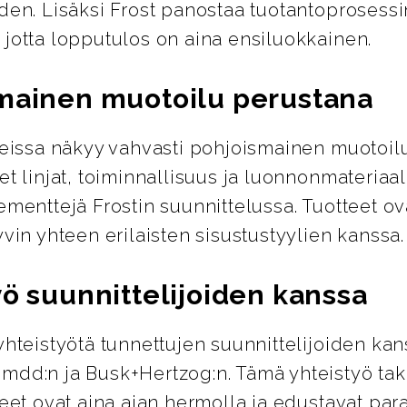
den. Lisäksi Frost panostaa tuotantoprosess
 jotta lopputulos on aina ensiluokkainen.
mainen muotoilu perustana
tteissa näkyy vahvasti pohjoismainen muotoil
et linjat, toiminnallisuus ja luonnonmateriaal
ementtejä Frostin suunnittelussa. Tuotteet ov
yvin yhteen erilaisten sisustustyylien kanssa.
yö suunnittelijoiden kanssa
yhteistyötä tunnettujen suunnittelijoiden kan
mdd:n ja Busk+Hertzog:n. Tämä yhteistyö tak
teet ovat aina ajan hermolla ja edustavat par