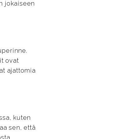
in jokaiseen
uperinne.
it ovat
at ajattomia
ssa, kuten
aa sen, että
asta