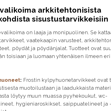
valikoima arkkitehtonisista
kohdista sisustustarvikkeisiin
evalikoima on laaja ja monipuolinen. Se katta
rvikkeet, vaatekaapin varusteet, arkkitehton
teet, pöydät ja pöydänjalat. Tuotteet ovat su
n toisiaan ja luomaan yhtenäisen ilmeen eril
huoneet
:
Frostin kylpyhuonetarvikkeet ovat 
stisesta muotoilustaan ja laadukkaista materi
asta löytyy muun muassa pyyhekoukut, wc-
ineet, hygieniaroskikset, saippuatelineet ja 