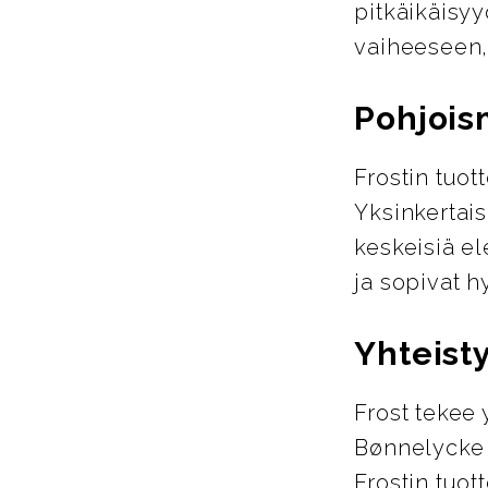
pitkäikäisyy
vaiheeseen,
Pohjois
Frostin tuo
Yksinkertais
keskeisiä el
ja sopivat h
Yhteist
Frost tekee 
Bønnelycke 
Frostin tuot