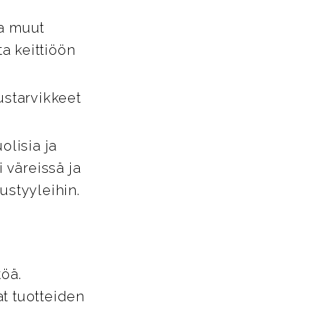
ja muut
ta keittiöön
ustarvikkeet
lisia ja
i väreissä ja
tustyyleihin.
töä.
t tuotteiden