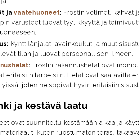
jat.
öt ja
vaatehuoneet
:
Frostin vetimet, kahvat 
in varusteet tuovat tyylikkyyttä ja toimivuut
huoneeseen.
us:
Kynttilänjalat, avainkoukut ja muut sisust
levät tilan ja luovat persoonallisen ilmeen.
nushelat
:
Frostin rakennushelat ovat monipuo
t erilaisiin tarpeisiin. Helat ovat saatavilla er
lyissä, joten ne sopivat hyvin erilaisiin sisus
ki ja kestävä laatu
teet ovat suunniteltu kestämään aikaa ja käyt
ateriaalit, kuten ruostumaton teräs, takaava