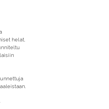
a
iset helat,
unniteltu
aisiin
tunnettuja
aaleistaan.
-