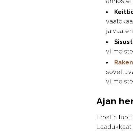
annosteli
Keitti
vaatekaap
ja vaate
Sisust
viimeiste
Raken
soveltuva
viimeiste
Ajan hen
Frostin tuot
Laadukkaat m