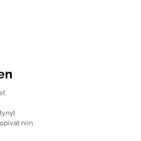
en
et
tynyt
opivat niin