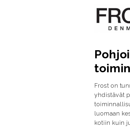
Pohjoi
toimin
Frost on tun
yhdistävät p
toiminnallis
luomaan kest
kotiin kuin ju