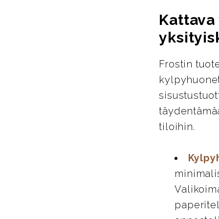
Kattava 
yksityis
Frostin tuot
kylpyhuoneta
sisustustuot
täydentämää
tiloihin.
Kylpy
minimali
Valikoim
paperitel