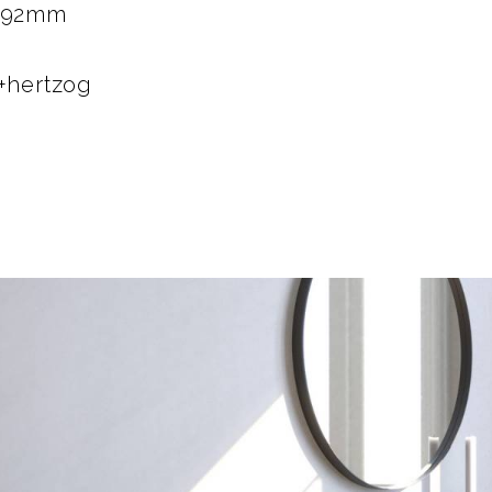
+192mm
k+hertzog
i