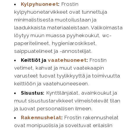
Kylpyhuoneet
:
Frostin
kylpyhuonetarvikkeet ovat tunnettuja
minimalistisesta muotoilustaan ja
laadukkaista materiaaleistaan. Valikoimasta
löytyy muun muassa pyyhekoukut, wc-
paperitelineet, hygieniaroskikset,
saippuatelineet ja -annostelijat.
Keittiöt ja
vaatehuoneet
:
Frostin
vetimet, kahvat ja muut vaatekaapin
varusteet tuovat tyylikkyyttä ja toimivuutta
keittiöön ja vaatehuoneeseen.
Sisustus:
Kynttilänjalat, avainkoukut ja
muut sisustustarvikkeet viimeistelevät tilan
ja luovat persoonallisen ilmeen.
Rakennushelat
:
Frostin rakennushelat
ovat monipuolisia ja soveltuvat erilaisiin