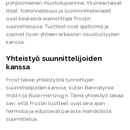
pohjoismainen muotoiluperinne. Yksinkertaiset
linjat, toiminnallisuus ja luonnonmateriaalit
ovat keskeisiä elementtejä Frostin
suunnittelussa. Tuotteet ovat ajattomia ja
sopivat hyvin yhteen erilaisten sisustustyylien
kanssa.
Yhteistyö suunnittelijoiden
kanssa
Frost tekee yhteistyötä tunnettujen
suunnittelijoiden kanssa, kuten Bønnelycke
mdd:n ja Busk+Hertzog:n. Tämä yhteistyö takaa
sen, että Frostin tuotteet ovat aina ajan
hermolla ja edustavat parasta mahdollista
suunnittelua.