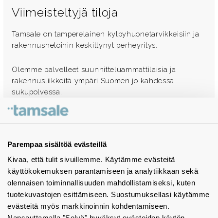
Viimeisteltyjä tiloja
Tamsale on tamperelainen kylpyhuonetarvikkeisiin ja
rakennusheloihin keskittynyt perheyritys.
Olemme palvelleet suunnitteluammattilaisia ja
rakennusliikkeitä ympäri Suomen jo kahdessa
sukupolvessa.
Ota yhteyttä - autamme mielellämme
Tuotekuvastot
Parempaa sisältöä evästeillä
Kivaa, että tulit sivuillemme. Käytämme evästeitä
Instagram
käyttökokemuksen parantamiseen ja analytiikkaan sekä
BIM-objektit
olennaisen toiminnallisuuden mahdollistamiseksi, kuten
tuotekuvastojen esittämiseen. Suostumuksellasi käytämme
Yhteystiedot
evästeitä myös markkinoinnin kohdentamiseen.
Napsauttamalla "Selvä" hyväksyt evästeiden käytön.