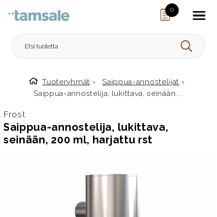
Skip to content
0
HAE
Tuoteryhmät
›
Saippua-annostelijat
›
Etusivulle
Saippua-annostelija, lukittava, seinään,...
Frost
Saippua-annostelija, lukittava,
seinään, 200 ml, harjattu rst