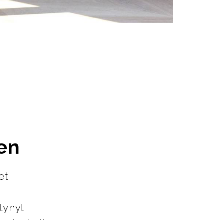
en
et
tynyt