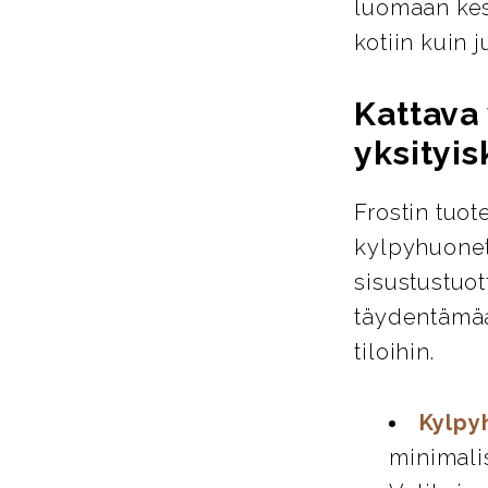
luomaan kest
kotiin kuin ju
Kattava 
yksityis
Frostin tuot
kylpyhuoneta
sisustustuot
täydentämää
tiloihin.
Kylpy
minimali