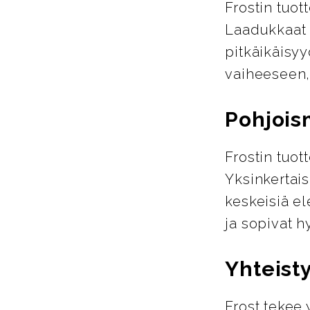
Frostin tuot
Laadukkaat m
pitkäikäisyy
vaiheeseen,
Pohjois
Frostin tuo
Yksinkertais
keskeisiä el
ja sopivat h
Yhteist
Frost tekee 