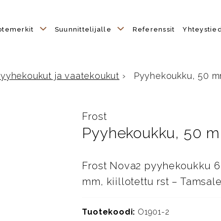
otemerkit
Suunnittelijalle
Referenssit
Yhteystie
yyhekoukut ja vaatekoukut
›
Pyyhekoukku, 50 mm, 2
Frost
Pyyhekoukku, 50 mm, 
Frost Nova2 pyyhekoukku 6L,
mm, kiillotettu rst – Tamsal
Tuotekoodi:
O1901-2