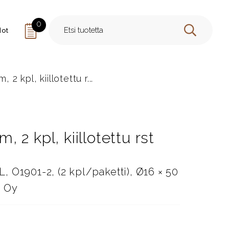
0
dot
HAE
 kpl, kiillotettu r...
2 kpl, kiillotettu rst
 O1901-2, (2 kpl/paketti), Ø16 × 50
e Oy