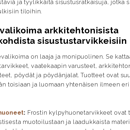
äviä ja tyylikkäitä sisustusratkaisuja, jotka s
lkisiin tiloihin.
valikoima arkkitehtonisista
kohdista sisustustarvikkeisiin
evalikoima on laaja ja monipuolinen. Se katta
rvikkeet, vaatekaapin varusteet, arkkitehton
teet, pöydät ja pöydänjalat. Tuotteet ovat su
n toisiaan ja luomaan yhtenäisen ilmeen eril
huoneet
:
Frostin kylpyhuonetarvikkeet ovat 
stisesta muotoilustaan ja laadukkaista materi