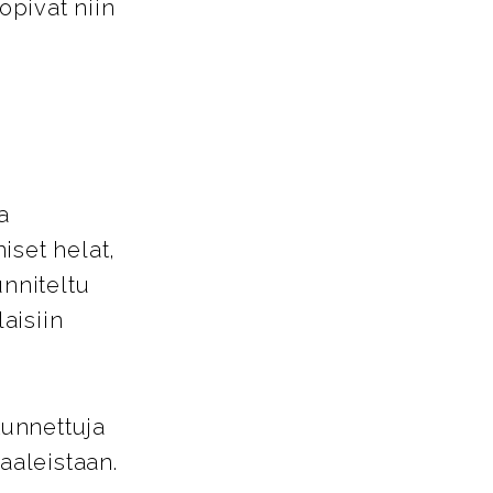
opivat niin
a
iset helat,
unniteltu
aisiin
tunnettuja
aaleistaan.