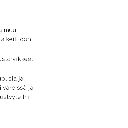
-
ja muut
ta keittiöön
ustarvikkeet
lisia ja
i väreissä ja
tustyyleihin.