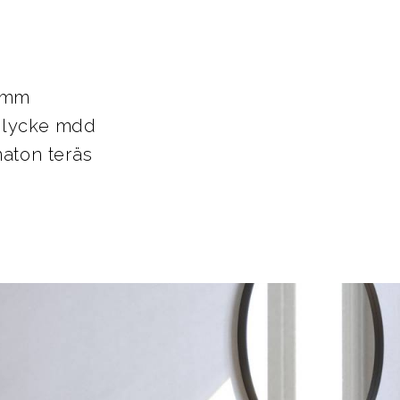
2 mm
elycke mdd
maton teräs