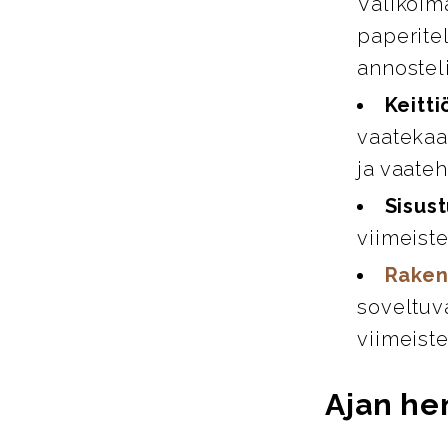
Valikoim
paperitel
annosteli
Keitti
vaatekaap
ja vaate
Sisust
viimeiste
Raken
soveltuva
viimeiste
Ajan hen