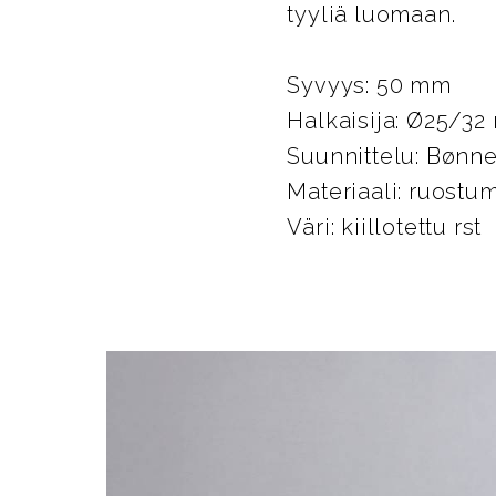
tyyliä luomaan.
Syvyys: 50 mm
Halkaisija: Ø25/3
Suunnittelu: Bønn
Materiaali: ruostu
Väri: kiillotettu rst