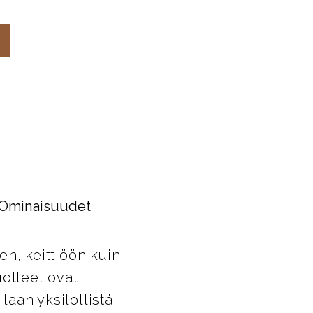
Ominaisuudet
en, keittiöön kuin
uotteet ovat
laan yksilöllistä