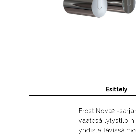
Esittely
Frost Nova2 -sarja
vaatesäilytystiloih
yhdisteltävissä mon