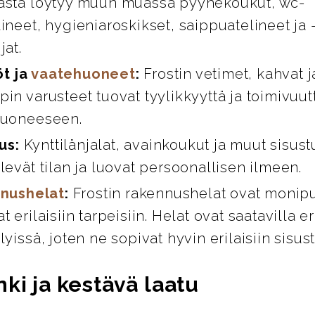
asta löytyy muun muassa pyyhekoukut, wc-
ineet, hygieniaroskikset, saippuatelineet ja 
jat.
öt ja
vaatehuoneet
:
Frostin vetimet, kahvat 
in varusteet tuovat tyylikkyyttä ja toimivuut
huoneeseen.
us:
Kynttilänjalat, avainkoukut ja muut sisust
levät tilan ja luovat persoonallisen ilmeen.
nushelat
:
Frostin rakennushelat ovat monipuo
t erilaisiin tarpeisiin. Helat ovat saatavilla er
lyissä, joten ne sopivat hyvin erilaisiin sisus
ki ja kestävä laatu