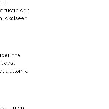
töä.
t tuotteiden
in jokaiseen
uperinne.
it ovat
at ajattomia
ssa, kuten