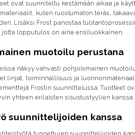
teet ovat suunniteltu kestämään aikaa ja käyt
ateriaalit, kuten ruostumaton teräs, takaava
den. Lisäksi Frost panostaa tuotantoprosess
 jotta lopputulos on aina ensiluokkainen.
mainen muotoilu perustana
tteissa näkyy vahvasti pohjoismainen muotoil
et linjat, toiminnallisuus ja luonnonmateriaal
ementtejä Frostin suunnittelussa. Tuotteet ov
yvin yhteen erilaisten sisustustyylien kanssa.
yö suunnittelijoiden kanssa
yhteistyötä tunnettujen suunnittelijoiden kan