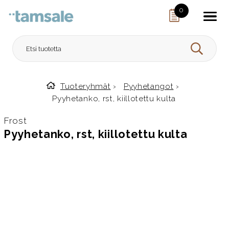
Skip to content
0
HAE
Tuoteryhmät
›
Pyyhetangot
›
Etusivulle
Pyyhetanko, rst, kiillotettu kulta
Frost
Pyyhetanko, rst, kiillotettu kulta