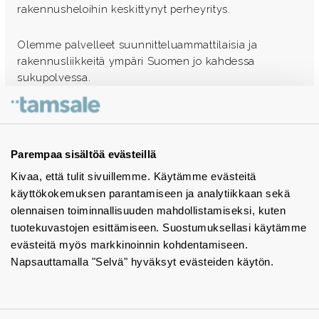
rakennusheloihin keskittynyt perheyritys.
Olemme palvelleet suunnitteluammattilaisia ja
rakennusliikkeitä ympäri Suomen jo kahdessa
sukupolvessa.
Ota yhteyttä - autamme mielellämme
Tuotekuvastot
Parempaa sisältöä evästeillä
Kivaa, että tulit sivuillemme. Käytämme evästeitä
Instagram
käyttökokemuksen parantamiseen ja analytiikkaan sekä
BIM-objektit
olennaisen toiminnallisuuden mahdollistamiseksi, kuten
tuotekuvastojen esittämiseen. Suostumuksellasi käytämme
Yhteystiedot
evästeitä myös markkinoinnin kohdentamiseen.
Napsauttamalla "Selvä" hyväksyt evästeiden käytön.
Tiedotteet
Tietosuojaseloste