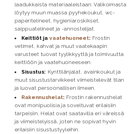
laadukkaista materiaaleistaan. Valikoimasta
löytyy muun muassa pyyhekoukut, wc-
paperitelineet, hygieniaroskikset,
saippuatelineet ja -annostelijat.
Keittiöt ja
vaatehuoneet
:
Frostin
vetimet, kahvat ja muut vaatekaapin
varusteet tuovat tyylikkyyttä ja toimivuutta
keittiöön ja vaatehuoneeseen.
Sisustus:
Kynttilänjalat, avainkoukut ja
muut sisustustarvikkeet viimeistelevät tilan
ja luovat persoonallisen ilmeen.
Rakennushelat
:
Frostin rakennushelat
ovat monipuolisia ja soveltuvat erilaisiin
tarpeisiin. Helat ovat saatavilla eri väreissä
ja viimeistelyissä, joten ne sopivat hyvin
erilaisiin sisustustyyleihin.