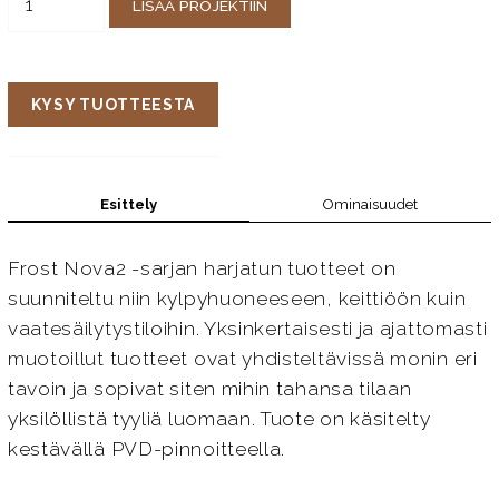
LISÄÄ PROJEKTIIN
KYSY TUOTTEESTA
Esittely
Ominaisuudet
Frost Nova2 -sarjan harjatun tuotteet on
suunniteltu niin kylpyhuoneeseen, keittiöön kuin
vaatesäilytystiloihin. Yksinkertaisesti ja ajattomasti
muotoillut tuotteet ovat yhdisteltävissä monin eri
tavoin ja sopivat siten mihin tahansa tilaan
yksilöllistä tyyliä luomaan. Tuote on käsitelty
kestävällä PVD-pinnoitteella.