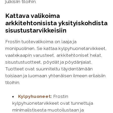
julkisiin tiloihin.
Kattava valikoima
arkkitehtonisista yksityiskohdista
sisustustarvikkeisiin
Frostin tuotevalikoima on laaja ja
monipuolinen. Se kattaa kylpyhuonetarvikkeet,
vaatekaapin varusteet, arkkitehtoniset helat,
sisustustuotteet, pöydät ja pöydänjalat.
Tuotteet ovat suunniteltu täydentämään
toisiaan ja luomaan yhtenäisen ilmeen erilaisiin
tiloihin.
Kylpyhuoneet
:
Frostin
kylpyhuonetarvikkeet ovat tunnettuja
minimalistisesta muotoilustaan ja