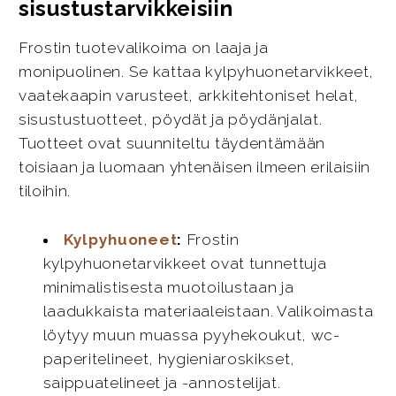
sisustustarvikkeisiin
Frostin tuotevalikoima on laaja ja
monipuolinen. Se kattaa kylpyhuonetarvikkeet,
vaatekaapin varusteet, arkkitehtoniset helat,
sisustustuotteet, pöydät ja pöydänjalat.
Tuotteet ovat suunniteltu täydentämään
toisiaan ja luomaan yhtenäisen ilmeen erilaisiin
tiloihin.
Kylpyhuoneet
:
Frostin
kylpyhuonetarvikkeet ovat tunnettuja
minimalistisesta muotoilustaan ja
laadukkaista materiaaleistaan. Valikoimasta
löytyy muun muassa pyyhekoukut, wc-
paperitelineet, hygieniaroskikset,
saippuatelineet ja -annostelijat.