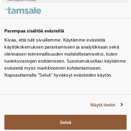
Ota yhteyttä - autamme mielellämme
Tuotekuvastot
Parempaa sisältöä evästeillä
Kivaa, että tulit sivuillemme. Käytämme evästeitä
Instagram
käyttökokemuksen parantamiseen ja analytiikkaan sekä
BIM-objektit
olennaisen toiminnallisuuden mahdollistamiseksi, kuten
tuotekuvastojen esittämiseen. Suostumuksellasi käytämme
Yhteystiedot
evästeitä myös markkinoinnin kohdentamiseen.
Napsauttamalla "Selvä" hyväksyt evästeiden käytön.
Tiedotteet
Tietosuojaseloste
Tietoa evästeistä
Näytä tiedot
Evästeasetukset
Selvä