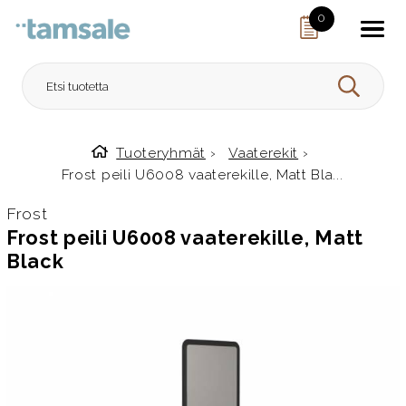
Skip to content
0
HAE
Tuoteryhmät
›
Vaaterekit
›
Etusivulle
Frost peili U6008 vaaterekille, Matt Bla...
Frost
Frost peili U6008 vaaterekille, Matt
Black