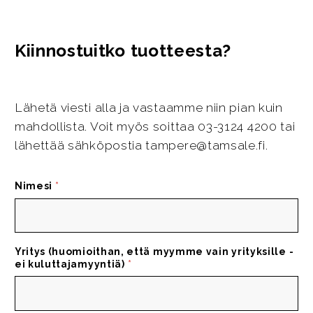
Kiinnostuitko tuotteesta?
Lähetä viesti alla ja vastaamme niin pian kuin
mahdollista. Voit myös soittaa 03-3124 4200 tai
lähettää sähköpostia tampere@tamsale.fi.
Nimesi
*
Yritys (huomioithan, että myymme vain yrityksille -
ei kuluttajamyyntiä)
*