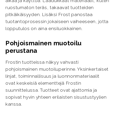
aikaa ja käyttöä. Laadukkaat materiaalit, kuten
ruostumaton teräs, takaavat tuotteiden
pitkäikäisyyden. Lisäksi Frost panostaa
tuotantoprosessin jokaiseen vaiheeseen, jotta
lopputulos on aina ensiluokkainen.
Pohjoismainen muotoilu
perustana
Frostin tuotteissa näkyy vahvasti
pohjoismainen muotoiluperinne. Yksinkertaiset
linjat, toiminnallisuus ja luonnonmateriaalit
ovat keskeisiä elementtejä Frostin
suunnittelussa. Tuotteet ovat ajattomia ja
sopivat hyvin yhteen erilaisten sisustustyylien
kanssa.