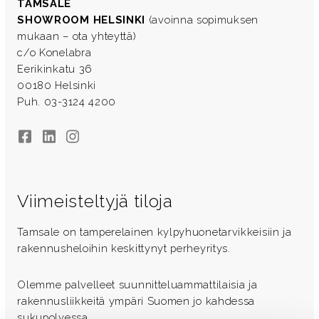
TAMSALE
SHOWROOM HELSINKI
(avoinna sopimuksen
mukaan – ota yhteyttä)
c/o Konelabra
Eerikinkatu 36
00180 Helsinki
Puh. 03-3124 4200
Facebook
LinkedIn
Instagram
Viimeisteltyjä tiloja
Tamsale on tamperelainen kylpyhuonetarvikkeisiin ja
rakennusheloihin keskittynyt perheyritys.
Olemme palvelleet suunnitteluammattilaisia ja
rakennusliikkeitä ympäri Suomen jo kahdessa
sukupolvessa.