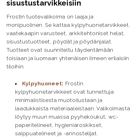
sisustustarvikkeisiin
Frostin tuotevalikoima on laaja ja
monipuolinen. Se kattaa kylpyhuonetarvikkeet,
vaatekaapin varusteet, arkkitehtoniset helat,
sisustustuotteet, pöydät ja pöydänjalat.
Tuotteet ovat suunniteltu täydentämään
toisiaan ja luomaan yhtenäisen ilmeen erilaisiin
tiloihin.
Kylpyhuoneet
:
Frostin
kylpyhuonetarvikkeet ovat tunnettuja
minimalistisesta muotoilustaan ja
laadukkaista materiaaleistaan. Valikoimasta
löytyy muun muassa pyyhekoukut, wc-
paperitelineet, hygieniaroskikset,
saippuatelineet ja -annostelijat.