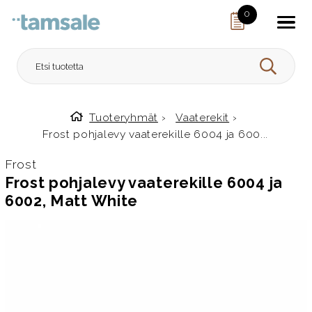
Skip to content
0
HAE
Tuoteryhmät
›
Vaaterekit
›
Etusivulle
Frost pohjalevy vaaterekille 6004 ja 600...
Frost
Frost pohjalevy vaaterekille 6004 ja
6002, Matt White