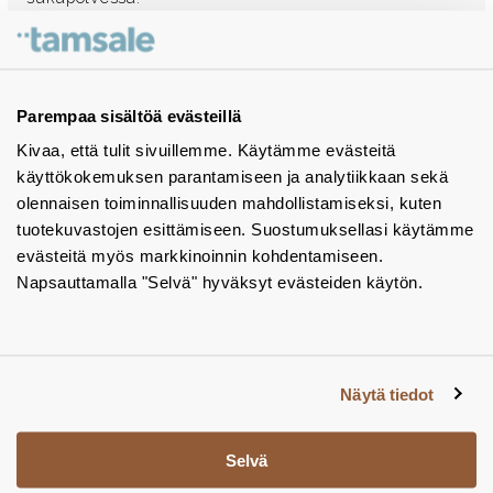
Ota yhteyttä - autamme mielellämme
Tuotekuvastot
Parempaa sisältöä evästeillä
Kivaa, että tulit sivuillemme. Käytämme evästeitä
Instagram
käyttökokemuksen parantamiseen ja analytiikkaan sekä
BIM-objektit
olennaisen toiminnallisuuden mahdollistamiseksi, kuten
tuotekuvastojen esittämiseen. Suostumuksellasi käytämme
Yhteystiedot
evästeitä myös markkinoinnin kohdentamiseen.
Napsauttamalla "Selvä" hyväksyt evästeiden käytön.
Tiedotteet
Tietosuojaseloste
Tietoa evästeistä
Näytä tiedot
Evästeasetukset
Selvä