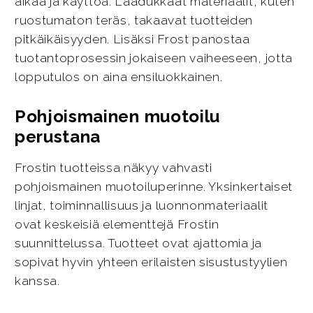
aikaa ja käyttöä. Laadukkaat materiaalit, kuten
ruostumaton teräs, takaavat tuotteiden
pitkäikäisyyden. Lisäksi Frost panostaa
tuotantoprosessin jokaiseen vaiheeseen, jotta
lopputulos on aina ensiluokkainen.
Pohjoismainen muotoilu
perustana
Frostin tuotteissa näkyy vahvasti
pohjoismainen muotoiluperinne. Yksinkertaiset
linjat, toiminnallisuus ja luonnonmateriaalit
ovat keskeisiä elementtejä Frostin
suunnittelussa. Tuotteet ovat ajattomia ja
sopivat hyvin yhteen erilaisten sisustustyylien
kanssa.