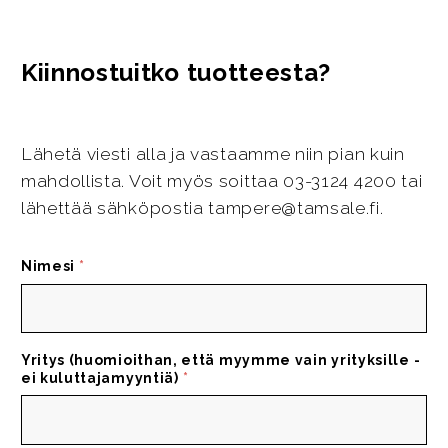
Kiinnostuitko tuotteesta?
Lähetä viesti alla ja vastaamme niin pian kuin
mahdollista. Voit myös soittaa 03-3124 4200 tai
lähettää sähköpostia tampere@tamsale.fi.
Nimesi
*
Yritys (huomioithan, että myymme vain yrityksille -
ei kuluttajamyyntiä)
*