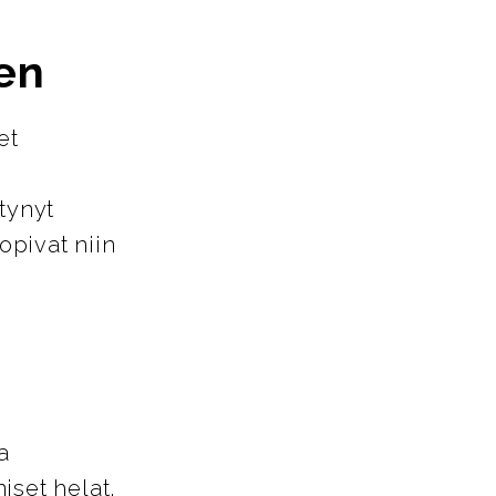
en
et
tynyt
opivat niin
a
iset helat,