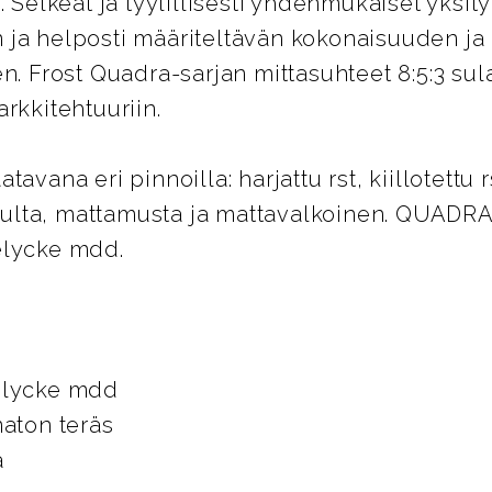
. Selkeät ja tyylillisesti yhdenmukaiset yksit
ja helposti määriteltävän kokonaisuuden ja 
n. Frost Quadra-sarjan mittasuhteet 8:5:3 sul
rkkitehtuuriin.
avana eri pinnoilla: harjattu rst, kiillotettu rs
u kulta, mattamusta ja mattavalkoinen. QUADR
elycke mdd.
elycke mdd
maton teräs
a