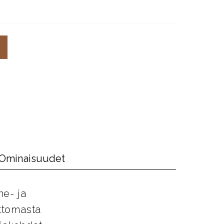
Ominaisuudet
ne- ja
attomasta