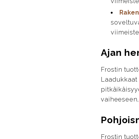
viimeiste
Raken
soveltuva
viimeiste
Ajan hen
Frostin tuot
Laadukkaat m
pitkäikäisyy
vaiheeseen,
Pohjois
Frostin tuo