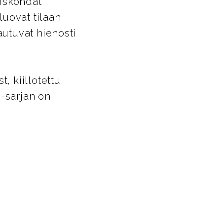
yiskohdat
luovat tilaan
autuvat hienosti
t, kiillotettu
A-sarjan on