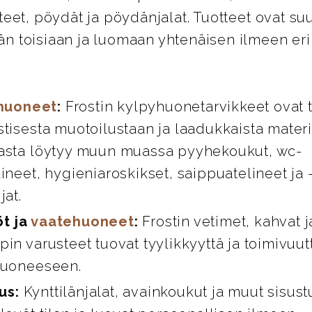
teet, pöydät ja pöydänjalat. Tuotteet ovat su
n toisiaan ja luomaan yhtenäisen ilmeen eril
huoneet
:
Frostin kylpyhuonetarvikkeet ovat 
stisesta muotoilustaan ja laadukkaista materi
asta löytyy muun muassa pyyhekoukut, wc-
ineet, hygieniaroskikset, saippuatelineet ja 
jat.
öt ja
vaatehuoneet
:
Frostin vetimet, kahvat 
in varusteet tuovat tyylikkyyttä ja toimivuut
huoneeseen.
us:
Kynttilänjalat, avainkoukut ja muut sisust