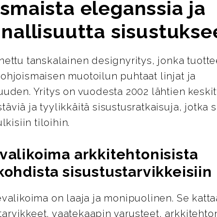
smaista eleganssia ja
nallisuutta sisustukse
nettu tanskalainen designyritys, jonka tuotte
ohjoismaisen muotoilun puhtaat linjat ja
uuden. Yritys on vuodesta 2002 lähtien keskit
äviä ja tyylikkäitä sisustusratkaisuja, jotka s
lkisiin tiloihin.
valikoima arkkitehtonisista
kohdista sisustustarvikkeisiin
evalikoima on laaja ja monipuolinen. Se katta
rvikkeet, vaatekaapin varusteet, arkkitehton