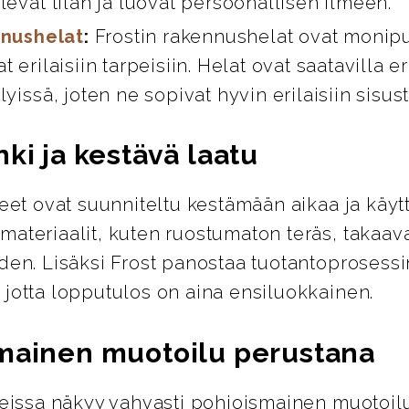
levät tilan ja luovat persoonallisen ilmeen.
nushelat
:
Frostin rakennushelat ovat monipuo
t erilaisiin tarpeisiin. Helat ovat saatavilla er
lyissä, joten ne sopivat hyvin erilaisiin sisus
ki ja kestävä laatu
teet ovat suunniteltu kestämään aikaa ja käyt
ateriaalit, kuten ruostumaton teräs, takaava
den. Lisäksi Frost panostaa tuotantoprosess
 jotta lopputulos on aina ensiluokkainen.
mainen muotoilu perustana
tteissa näkyy vahvasti pohjoismainen muotoil