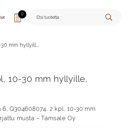
0
dot
HAE
30 mm hyllyill...
l, 10-30 mm hyllyille,
n 6, Q304608074, 2 kpl, 10-30 mm
harjattu musta – Tamsale Oy