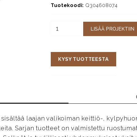
Tuotekoodi:
Q304608074
LISÄÄ PROJEKTIIN
KYSY TUOTTEESTA
sisältää laajan valikoiman keittiö-, kylpyhuo
eita. Sarjan tuotteet on valmistettu ruostum