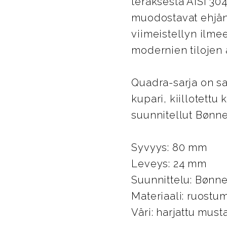
teräksestä AISI 304
muodostavat ehjän 
viimeistellyn ilmee
modernien tilojen a
Quadra-sarja on saat
kupari, kiillotett
suunnitellut Bønn
Syvyys: 80 mm
Leveys: 24 mm
Suunnittelu: Bønn
Materiaali: ruostu
Väri: harjattu must