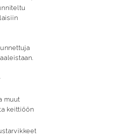
unniteltu
aisiin
tunnettuja
aaleistaan.
-
ja muut
ta keittiöön
ustarvikkeet