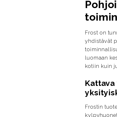
Pohjoi
toimin
Frost on tun
yhdistävät p
toiminnallis
luomaan kest
kotiin kuin ju
Kattava 
yksityis
Frostin tuot
kylpyhuoneta