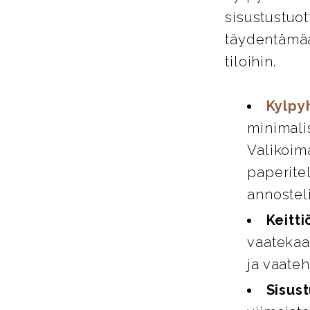
sisustustuot
täydentämää
tiloihin.
Kylpy
minimali
Valikoim
paperitel
annosteli
Keitti
vaatekaap
ja vaate
Sisust