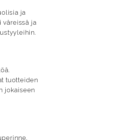
lisia ja
i väreissä ja
tustyyleihin.
töä.
t tuotteiden
in jokaiseen
uperinne.