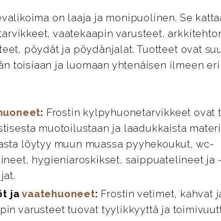
evalikoima on laaja ja monipuolinen. Se katta
rvikkeet, vaatekaapin varusteet, arkkitehton
teet, pöydät ja pöydänjalat. Tuotteet ovat su
n toisiaan ja luomaan yhtenäisen ilmeen eril
huoneet
:
Frostin kylpyhuonetarvikkeet ovat 
stisesta muotoilustaan ja laadukkaista materi
asta löytyy muun muassa pyyhekoukut, wc-
ineet, hygieniaroskikset, saippuatelineet ja 
jat.
öt ja
vaatehuoneet
:
Frostin vetimet, kahvat 
in varusteet tuovat tyylikkyyttä ja toimivuut