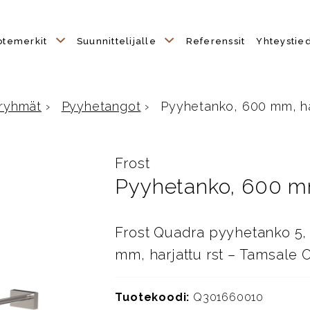
otemerkit
Suunnittelijalle
Referenssit
Yhteystie
ryhmät
›
Pyyhetangot
›
Pyyhetanko, 600 mm, har
lle
Frost
Pyyhetanko, 600 mm
Frost Quadra pyyhetanko 5, 
mm, harjattu rst – Tamsale 
Tuotekoodi:
Q301660010