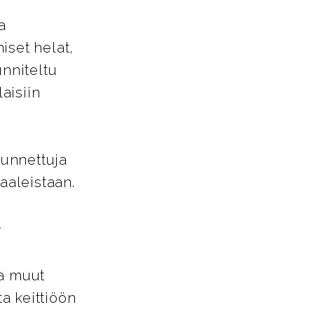
a
iset helat,
unniteltu
aisiin
tunnettuja
aaleistaan.
-
ja muut
ta keittiöön