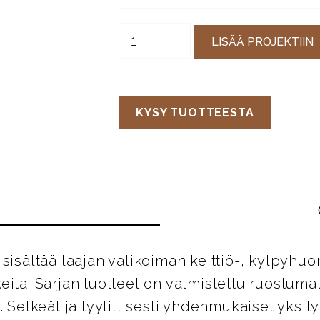
LISÄÄ PROJEKTIIN
KYSY TUOTTEESTA
sisältää laajan valikoiman keittiö-, kylpyhuo
eita. Sarjan tuotteet on valmistettu ruostum
. Selkeät ja tyylillisesti yhdenmukaiset yksit