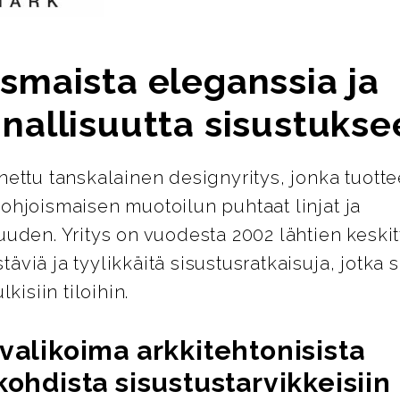
smaista eleganssia ja
nallisuutta sisustukse
nettu tanskalainen designyritys, jonka tuotte
ohjoismaisen muotoilun puhtaat linjat ja
uuden. Yritys on vuodesta 2002 lähtien keskit
äviä ja tyylikkäitä sisustusratkaisuja, jotka s
lkisiin tiloihin.
valikoima arkkitehtonisista
kohdista sisustustarvikkeisiin