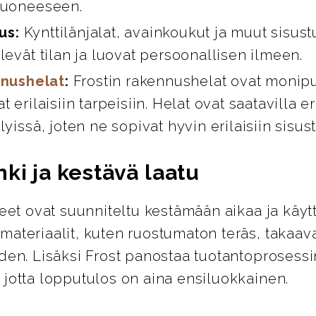
huoneeseen.
us:
Kynttilänjalat, avainkoukut ja muut sisust
levät tilan ja luovat persoonallisen ilmeen.
nushelat
:
Frostin rakennushelat ovat monipuo
t erilaisiin tarpeisiin. Helat ovat saatavilla er
lyissä, joten ne sopivat hyvin erilaisiin sisus
ki ja kestävä laatu
teet ovat suunniteltu kestämään aikaa ja käyt
ateriaalit, kuten ruostumaton teräs, takaava
den. Lisäksi Frost panostaa tuotantoprosess
 jotta lopputulos on aina ensiluokkainen.