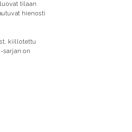
luovat tilaan
autuvat hienosti
t, kiillotettu
A-sarjan on