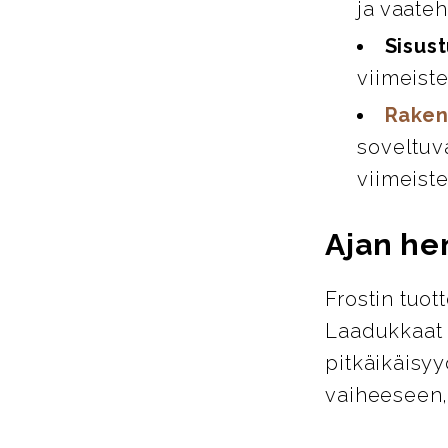
ja vaate
Sisust
viimeiste
Raken
soveltuva
viimeiste
Ajan hen
Frostin tuot
Laadukkaat m
pitkäikäisyy
vaiheeseen,