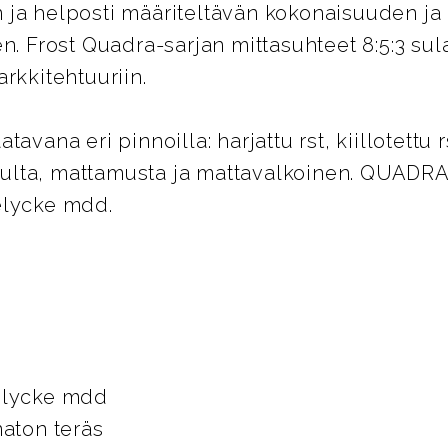
ja helposti määriteltävän kokonaisuuden ja 
n. Frost Quadra-sarjan mittasuhteet 8:5:3 sul
rkkitehtuuriin.
avana eri pinnoilla: harjattu rst, kiillotettu rs
u kulta, mattamusta ja mattavalkoinen. QUADR
elycke mdd.
elycke mdd
maton teräs