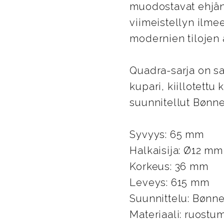
muodostavat ehjän 
viimeistellyn ilmee
modernien tilojen a
Quadra-sarja on saat
kupari, kiillotett
suunnitellut Bønn
Syvyys: 65 mm
Halkaisija: Ø12 mm
Korkeus: 36 mm
Leveys: 615 mm
Suunnittelu: Bønn
Materiaali: ruostu