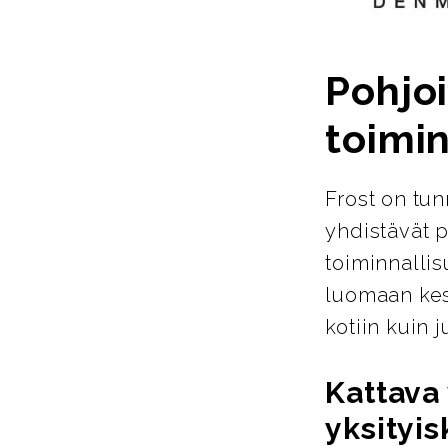
Pohjoi
toimin
Frost on tun
yhdistävät p
toiminnallis
luomaan kest
kotiin kuin ju
Kattava 
yksityis