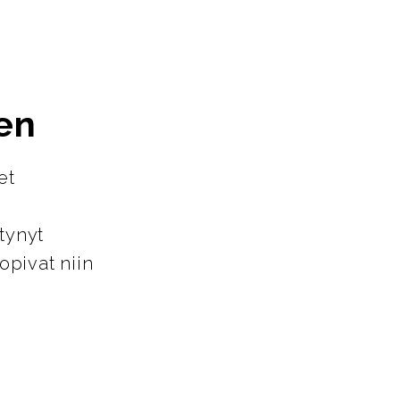
en
et
tynyt
opivat niin