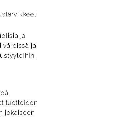
ustarvikkeet
lisia ja
i väreissä ja
tustyyleihin.
töä.
t tuotteiden
in jokaiseen