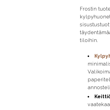
Frostin tuot
kylpyhuoneta
sisustustuot
täydentämää
tiloihin.
Kylpy
minimali
Valikoim
paperitel
annosteli
Keitti
vaatekaap