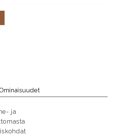
Ominaisuudet
ne- ja
attomasta
yiskohdat