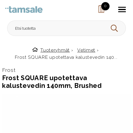
Skip to content
0
HAE
Tuoteryhmät
›
Vetimet
›
Etusivulle
Frost SQUARE upotettava kalustevedin 140...
Frost
Frost SQUARE upotettava
kalustevedin 140mm, Brushed