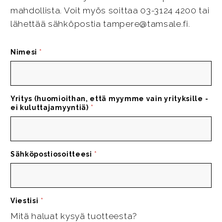
mahdollista. Voit myös soittaa 03-3124 4200 tai
lähettää sähköpostia tampere@tamsale.fi.
Nimesi
*
Yritys (huomioithan, että myymme vain yrityksille -
ei kuluttajamyyntiä)
*
Sähköpostiosoitteesi
*
Viestisi
*
Mitä haluat kysyä tuotteesta?