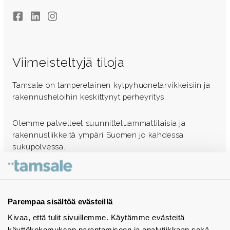
Facebook
LinkedIn
Instagram
Viimeisteltyjä tiloja
Tamsale on tamperelainen kylpyhuonetarvikkeisiin ja
rakennusheloihin keskittynyt perheyritys.
Olemme palvelleet suunnitteluammattilaisia ja
rakennusliikkeitä ympäri Suomen jo kahdessa
sukupolvessa.
Ota yhteyttä - autamme mielellämme
Tuotekuvastot
Parempaa sisältöä evästeillä
Kivaa, että tulit sivuillemme. Käytämme evästeitä
Instagram
käyttökokemuksen parantamiseen ja analytiikkaan sekä