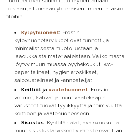
Tuotteet ovat suunniteltu täydentämään
toisiaan ja luomaan yhtenäisen ilmeen erilaisiin
tiloihin.
Kylpyhuoneet
:
Frostin
kylpyhuonetarvikkeet ovat tunnettuja
minimalistisesta muotoilustaan ja
laadukkaista materiaaleistaan. Valikoimasta
löytyy muun muassa pyyhekoukut, wc-
paperitelineet, hygieniaroskikset,
saippuatelineet ja -annostelijat.
Keittiöt ja
vaatehuoneet
:
Frostin
vetimet, kahvat ja muut vaatekaapin
varusteet tuovat tyylikkyyttä ja toimivuutta
keittiöön ja vaatehuoneeseen.
Sisustus:
Kynttilänjalat, avainkoukut ja
muut sisustustarvikkeet viimeistelevät tilan