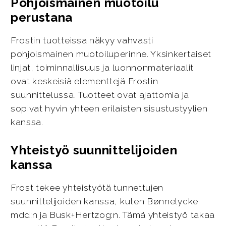
Pohjoismainen muotoilu
perustana
Frostin tuotteissa näkyy vahvasti
pohjoismainen muotoiluperinne. Yksinkertaiset
linjat, toiminnallisuus ja luonnonmateriaalit
ovat keskeisiä elementtejä Frostin
suunnittelussa. Tuotteet ovat ajattomia ja
sopivat hyvin yhteen erilaisten sisustustyylien
kanssa.
Yhteistyö suunnittelijoiden
kanssa
Frost tekee yhteistyötä tunnettujen
suunnittelijoiden kanssa, kuten Bønnelycke
mdd:n ja Busk+Hertzog:n. Tämä yhteistyö takaa