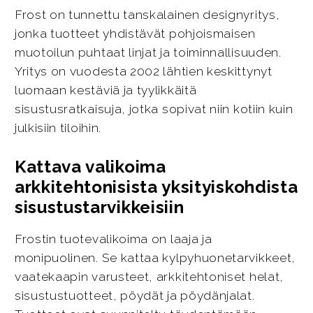
Frost on tunnettu tanskalainen designyritys,
jonka tuotteet yhdistävät pohjoismaisen
muotoilun puhtaat linjat ja toiminnallisuuden.
Yritys on vuodesta 2002 lähtien keskittynyt
luomaan kestäviä ja tyylikkäitä
sisustusratkaisuja, jotka sopivat niin kotiin kuin
julkisiin tiloihin.
Kattava valikoima
arkkitehtonisista yksityiskohdista
sisustustarvikkeisiin
Frostin tuotevalikoima on laaja ja
monipuolinen. Se kattaa kylpyhuonetarvikkeet,
vaatekaapin varusteet, arkkitehtoniset helat,
sisustustuotteet, pöydät ja pöydänjalat.