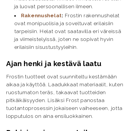
ja luovat persoonallisen ilmeen.
Rakennushelat
:
Frostin rakennushelat
ovat monipuolisia ja soveltuvat erilaisiin
tarpeisiin. Helat ovat saatavilla eri väreissä
ja viimeistelyissä, joten ne sopivat hyvin
erilaisiin sisustustyyleihin.
Ajan henki ja kestävä laatu
Frostin tuotteet ovat suunniteltu kestämään
aikaa ja käyttöä. Laadukkaat materiaalit, kuten
ruostumaton teräs, takaavat tuotteiden
pitkäikäisyyden. Lisäksi Frost panostaa
tuotantoprosessin jokaiseen vaiheeseen, jotta
lopputulos on aina ensiluokkainen.