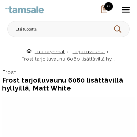
Skip to content
0
HAE
Tuoteryhmät
›
Tarjoiluvaunut
›
Etusivulle
Frost tarjoiluvaunu 6060 lisättävillä hy...
Frost
Frost tarjoiluvaunu 6060 lisättävillä
hyllyillä, Matt White