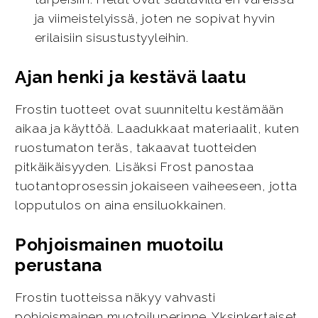
ja viimeistelyissä, joten ne sopivat hyvin
erilaisiin sisustustyyleihin.
Ajan henki ja kestävä laatu
Frostin tuotteet ovat suunniteltu kestämään
aikaa ja käyttöä. Laadukkaat materiaalit, kuten
ruostumaton teräs, takaavat tuotteiden
pitkäikäisyyden. Lisäksi Frost panostaa
tuotantoprosessin jokaiseen vaiheeseen, jotta
lopputulos on aina ensiluokkainen.
Pohjoismainen muotoilu
perustana
Frostin tuotteissa näkyy vahvasti
pohjoismainen muotoiluperinne. Yksinkertaiset