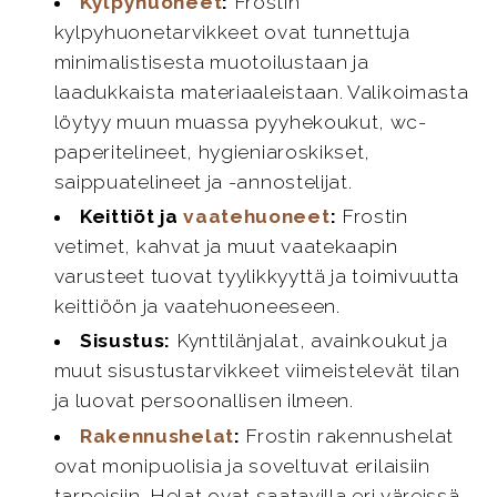
Kylpyhuoneet
:
Frostin
kylpyhuonetarvikkeet ovat tunnettuja
minimalistisesta muotoilustaan ja
laadukkaista materiaaleistaan. Valikoimasta
löytyy muun muassa pyyhekoukut, wc-
paperitelineet, hygieniaroskikset,
saippuatelineet ja -annostelijat.
Keittiöt ja
vaatehuoneet
:
Frostin
vetimet, kahvat ja muut vaatekaapin
varusteet tuovat tyylikkyyttä ja toimivuutta
keittiöön ja vaatehuoneeseen.
Sisustus:
Kynttilänjalat, avainkoukut ja
muut sisustustarvikkeet viimeistelevät tilan
ja luovat persoonallisen ilmeen.
Rakennushelat
:
Frostin rakennushelat
ovat monipuolisia ja soveltuvat erilaisiin
tarpeisiin. Helat ovat saatavilla eri väreissä