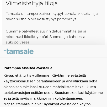
Viimeisteltyjä tiloja
Tamsale on tamperelainen kylpyhuonetarvikkeisiin ja
rakennusheloihin keskittynyt perheyritys.
Olemme palvelleet suunnitteluammattilaisia ja
rakennusliikkeitä ympäri Suomen jo kahdessa
sukupolvessa.
Ota yhteyttä - autamme mielellämme
Tuotekuvastot
Parempaa sisältöä evästeillä
Kivaa, että tulit sivuillemme. Käytämme evästeitä
Instagram
käyttökokemuksen parantamiseen ja analytiikkaan sekä
BIM-objektit
olennaisen toiminnallisuuden mahdollistamiseksi, kuten
tuotekuvastojen esittämiseen. Suostumuksellasi käytämme
Yhteystiedot
evästeitä myös markkinoinnin kohdentamiseen.
Napsauttamalla "Selvä" hyväksyt evästeiden käytön.
Tiedotteet